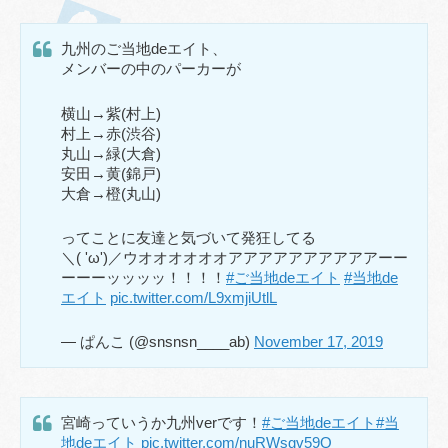
九州のご当地deエイト、
メンバーの中のパーカーが
横山→紫(村上)
村上→赤(渋谷)
丸山→緑(大倉)
安田→黄(錦戸)
大倉→橙(丸山)
ってことに友達と気づいて発狂してる
＼( 'ω')／ウオオオオオオアアアアアアアアアアーー
ーーーッッッッ！！！！
#ご当地deエイト
#当地de
エイト
pic.twitter.com/L9xmjiUtlL
— ぱんこ (@snsnsn____ab)
November 17, 2019
宮崎っていうか九州verです！
#ご当地deエイト
#当
地deエイト
pic.twitter.com/nuRWsgv59Q