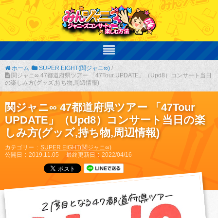
ホーム
/
SUPER EIGHT(関ジャニ∞)
/
関ジャニ∞ 47都道府県ツアー 「47Tour UPDATE」（Upd8）コンサート当日
の楽しみ方(グッズ,持ち物,周辺情報)
関ジャニ∞ 47都道府県ツアー 「47Tour
UPDATE」（Upd8）コンサート当日の楽
しみ方(グッズ,持ち物,周辺情報)
カテゴリー
SUPER EIGHT(関ジャニ∞)
公開日
2019.11.05
最終更新日
2022/04/16