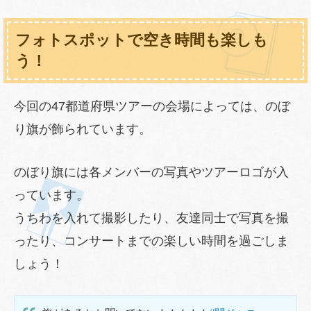
済ませて、当日は全力で楽しんでくださいね。コインロッ
カーの場所をチェック・「宿泊先をチェックアウトしたけ
フォトスポットで空き時間も楽しも
ど、荷物を持って会場には入りたくない…」・「グッズを
たくさん買ったけど、コンサートで使わないもの以外はま
う！
とめて預けて身軽になりたい」コン...
今回の47都道府県ツアーの会場によっては、のぼ
り旗が飾られています。
のぼり旗には各メンバーの写真やツアーロゴが入
っています。
うちわを入れて撮影したり、友達同士で写真を撮
ったり、コンサートまでの楽しい時間を過ごしま
しょう！