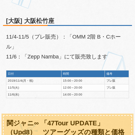
[大阪] 大阪松竹座
11/4-11/5（プレ販売）：「OMM 2階 B・Cホー
ル」
11/6：「Zepp Namba」にて販売致します
日付
時間
備考
2019/11/4(月・祝)
15:00～20:00
プレ販
11/5(火)
12:00～20:00
プレ販
11/6(水)
14:00～20:00
関ジャニ∞ 「47Tour UPDATE」
（Upd8） ツアーグッズの種類と価格