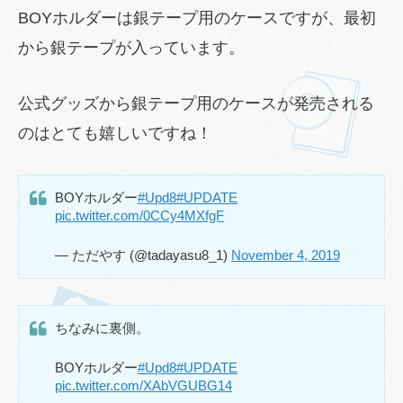
BOYホルダーは銀テープ用のケースですが、最初
から銀テープが入っています。
公式グッズから銀テープ用のケースが発売される
のはとても嬉しいですね！
BOYホルダー
#Upd8
#UPDATE
pic.twitter.com/0CCy4MXfgF
— ただやす (@tadayasu8_1)
November 4, 2019
ちなみに裏側。
BOYホルダー
#Upd8
#UPDATE
pic.twitter.com/XAbVGUBG14