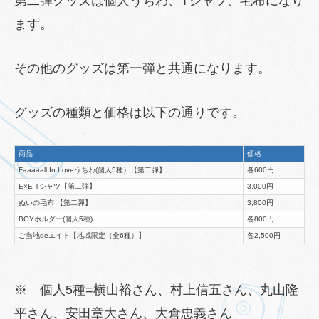
第二弾グッズは個人うちわ、Tシャツ、毛布になり
ます。
その他のグッズは第一弾と共通になります。
グッズの種類と価格は以下の通りです。
商品
価格
Faaaaall In Loveうちわ(個人5種）【第二弾】
各600円
E×E Tシャツ【第二弾】
3,000円
ぬいの毛布 【第二弾】
3,800円
BOYホルダー(個人5種)
各800円
ご当地deエイト【地域限定（全6種）】
各2,500円
※ 個人5種=横山裕さん、村上信五さん、丸山隆
平さん、安田章大さん、大倉忠義さん