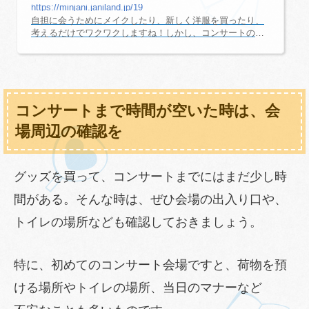
https://minjani.janiland.jp/19
自担に会うためにメイクしたり、新しく洋服を買ったり、
考えるだけでワクワクしますね！しかし、コンサートの時
期や天候によっては、熱中症や寒さ対策などが必要になり
ます。基本的な持ち物以外に、「こんなものがあると便利
だよ！」という持ち物をご紹介します。参考にしてみてく
ださいね！コンサートの持ち物（通年）コンサートの持ち
物で、季節を問わず必要なものは以下になります。スマ
コンサートまで時間が空いた時は、会
ホ、タブレット端末（QRコードを表示できるもの）ファン
クラブ会員証・身分証明書交通系ICカードうちわ・ペンラ
場周辺の確認を
イト電池・ドライバー双眼鏡モバ...
グッズを買って、コンサートまでにはまだ少し時
間がある。そんな時は、ぜひ会場の出入り口や、
トイレの場所なども確認しておきましょう。
特に、初めてのコンサート会場ですと、荷物を預
ける場所やトイレの場所、当日のマナーなど