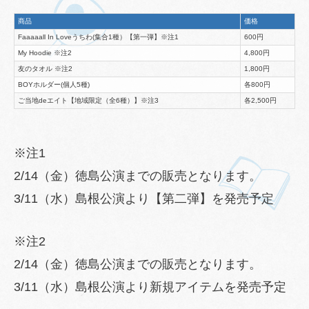
商品
価格
Faaaaall In Loveうちわ(集合1種）【第一弾】※注1
600円
My Hoodie ※注2
4,800円
友のタオル ※注2
1,800円
BOYホルダー(個人5種)
各800円
ご当地deエイト【地域限定（全6種）】※注3
各2,500円
※注1
2/14（金）徳島公演までの販売となります。
3/11（水）島根公演より【第二弾】を発売予定
※注2
2/14（金）徳島公演までの販売となります。
3/11（水）島根公演より新規アイテムを発売予定