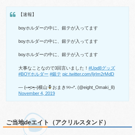
【速報】
boyホルダーの中に、銀テが入ってます
boyホルダーの中に、銀テが入ってます
boyホルダーの中に、銀テが入ってます
大事なことなので3回言いました！
#Upd8グッズ
#BOYホルダー
#銀テ
pic.twitter.com/IjrIm2rMdD
— (⑅•͈૦•͈⑅)横山
おまき୨୧⑅*. (@eight_Omaki_8)
November 4, 2019
ご当地deエイト（アクリルスタンド）