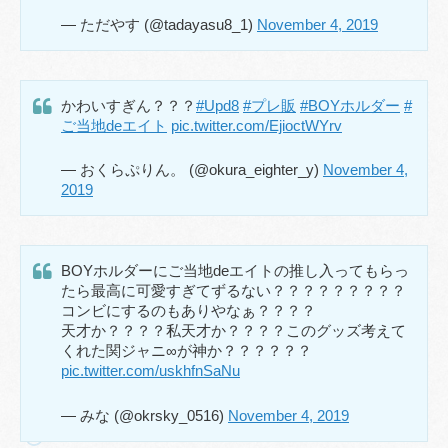
— ただやす (@tadayasu8_1)
November 4, 2019
かわいすぎん？？？
#Upd8
#プレ販
#BOYホルダー
#
ご当地deエイト
pic.twitter.com/EjioctWYrv
— おくらぷりん。 (@okura_eighter_y)
November 4,
2019
BOYホルダーにご当地deエイトの推し入ってもらっ
たら最高に可愛すぎてずるない？？？？？？？？？
コンビにするのもありやなぁ？？？？
天才か？？？？私天才か？？？？このグッズ考えて
くれた関ジャニ∞が神か？？？？？？
pic.twitter.com/uskhfnSaNu
— みな (@okrsky_0516)
November 4, 2019