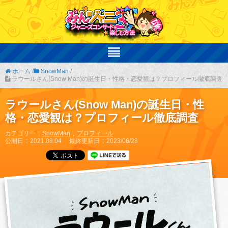
ホーム
/
SnowMan
/
ラウールさん(Snow Man)の誕生日・性格・恋愛観は？プロフィール徹底調査
ラウールさん(Snow Man)の誕生日・性
格・恋愛観は？プロフィール徹底調査
カテゴリー
SnowMan
プロフィール
公開日
2021.08.04
最終更新日
2023/06/28