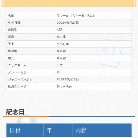
名前
ラウール（らうーる／Raul）
生年月日
2003年6月27日
血液型
A型
星座
かに座
干支
ひつじ年
出身地
東京都
地元
東京都
ニックネーム
ラウ
メンバーカラー
白
ジャニーズ入所日
2015年5月12日
所属グループ
Snow Man
記念日
日付
年
内容