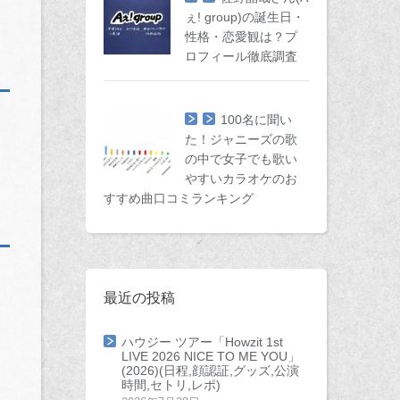
ぇ! group)の誕生日・
性格・恋愛観は？プ
ロフィール徹底調査
100名に聞い
た！ジャニーズの歌
の中で女子でも歌い
やすいカラオケのお
すすめ曲口コミランキング
最近の投稿
ハウジー ツアー「Howzit 1st
LIVE 2026 NICE TO ME YOU」
(2026)(日程,顔認証,グッズ,公演
時間,セトリ,レポ)