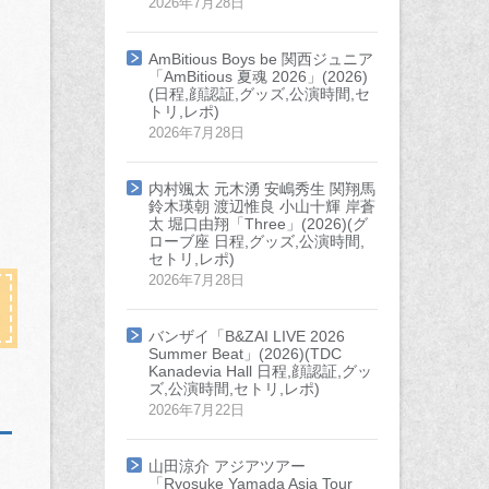
2026年7月28日
AmBitious Boys be 関西ジュニア
「AmBitious 夏魂 2026」(2026)
(日程,顔認証,グッズ,公演時間,セ
トリ,レポ)
2026年7月28日
内村颯太 元木湧 安嶋秀生 関翔馬
鈴木瑛朝 渡辺惟良 小山十輝 岸蒼
太 堀口由翔「Three」(2026)(グ
ローブ座 日程,グッズ,公演時間,
セトリ,レポ)
2026年7月28日
バンザイ「B&ZAI LIVE 2026
Summer Beat」(2026)(TDC
Kanadevia Hall 日程,顔認証,グッ
ズ,公演時間,セトリ,レポ)
2026年7月22日
山田涼介 アジアツアー
「Ryosuke Yamada Asia Tour