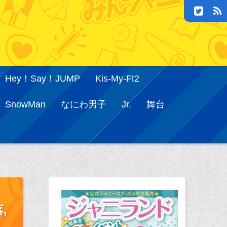
Hey！Say！JUMP
Kis-My-Ft2
SnowMan
なにわ男子
Jr.
舞台
,