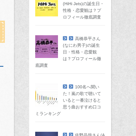
(HiHi Jets)の誕生日・
性格・恋愛観は？プ
ロフィール徹底調査
高橋恭平さん
(なにわ男子)の誕生
日・性格・恋愛観
は？プロフィール徹
底調査
100名へ聞い
た！嵐の歌で聴いて
いると一番泣けると
思う曲おすすめ口コ
ミランキング
佐野晶哉さん(A