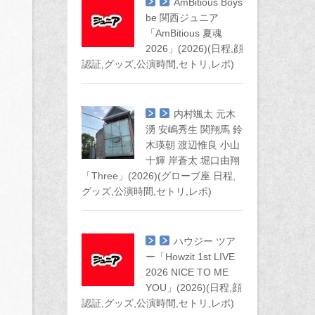
AmBitious Boys
be 関西ジュニア
「AmBitious 夏魂
2026」(2026)(日程,顔
認証,グッズ,公演時間,セトリ,レポ)
内村颯太 元木
湧 安嶋秀生 関翔馬 鈴
木瑛朝 渡辺惟良 小山
十輝 岸蒼太 堀口由翔
「Three」(2026)(グローブ座 日程,
グッズ,公演時間,セトリ,レポ)
ハウジー ツア
ー「Howzit 1st LIVE
2026 NICE TO ME
YOU」(2026)(日程,顔
認証,グッズ,公演時間,セトリ,レポ)