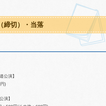
（締切）・当落
道公演】
円)
公演】