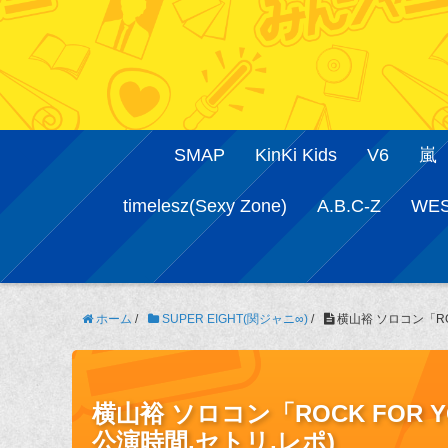
SMAP
KinKi Kids
V6
嵐
timelesz(Sexy Zone)
A.B.C-Z
WE
ホーム
/
SUPER EIGHT(関ジャニ∞)
/
横山裕 ソロコン「ROCK
横山裕 ソロコン「ROCK FOR YOU
公演時間,セトリ,レポ)