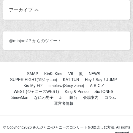
アーカイブ
@minjaniJP からのツイート
SMAP
KinKi Kids
V6
嵐
NEWS
SUPER EIGHT(関ジャニ∞)
KAT-TUN
Hey！Say！JUMP
Kis-My-Ft2
timelesz(Sexy Zone)
A.B.C-Z
WEST.(ジャニーズWEST)
King & Prince
SixTONES
SnowMan
なにわ男子
Jr.
舞台
会場案内
コラム
運営者情報
© Copyright 2026 みんジャニ-ジャニーズコンサートを3倍楽しむ方法. All rights