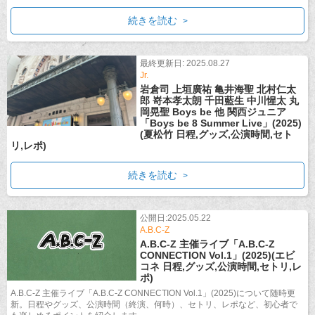
続きを読む
最終更新日: 2025.08.27
Jr.
岩倉司 上垣廣祐 亀井海聖 北村仁太
郎 嵜本孝太朗 千田藍生 中川惺太 丸
岡晃聖 Boys be 他 関西ジュニア
「Boys be 8 Summer Live」(2025)
(夏松竹 日程,グッズ,公演時間,セト
リ,レポ)
続きを読む
公開日:2025.05.22
A.B.C-Z
A.B.C-Z 主催ライブ「A.B.C-Z
CONNECTION Vol.1」(2025)(エビ
コネ 日程,グッズ,公演時間,セトリ,レ
ポ)
A.B.C-Z 主催ライブ「A.B.C-Z CONNECTION Vol.1」(2025)について随時更
新。日程やグッズ、公演時間（終演、何時）、セトリ、レポなど、初心者で