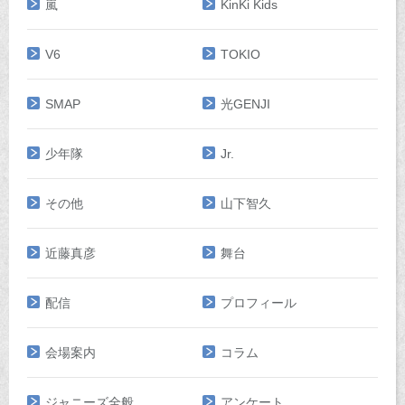
嵐
KinKi Kids
V6
TOKIO
SMAP
光GENJI
少年隊
Jr.
その他
山下智久
近藤真彦
舞台
配信
プロフィール
会場案内
コラム
ジャニーズ全般
アンケート