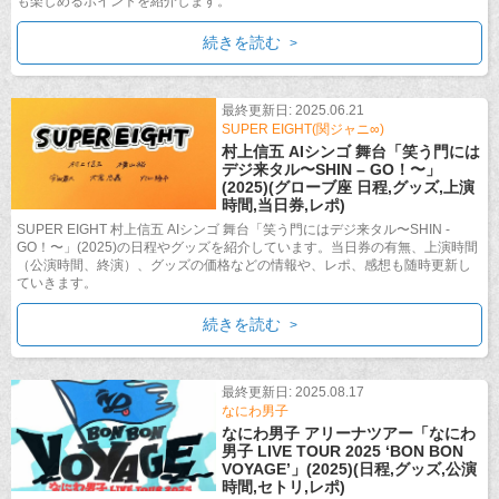
も楽しめるポイントを紹介します。
続きを読む
最終更新日: 2025.06.21
SUPER EIGHT(関ジャニ∞)
村上信五 AIシンゴ 舞台「笑う門には
デジ来タル〜SHIN – GO！〜」
(2025)(グローブ座 日程,グッズ,上演
時間,当日券,レポ)
SUPER EIGHT 村上信五 AIシンゴ 舞台「笑う門にはデジ来タル〜SHIN -
GO！〜」(2025)の日程やグッズを紹介しています。当日券の有無、上演時間
（公演時間、終演）、グッズの価格などの情報や、レポ、感想も随時更新し
ていきます。
続きを読む
最終更新日: 2025.08.17
なにわ男子
なにわ男子 アリーナツアー「なにわ
男子 LIVE TOUR 2025 ‘BON BON
VOYAGE’」(2025)(日程,グッズ,公演
時間,セトリ,レポ)