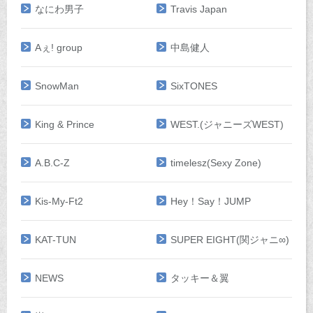
なにわ男子
Travis Japan
Aぇ! group
中島健人
SnowMan
SixTONES
King & Prince
WEST.(ジャニーズWEST)
A.B.C-Z
timelesz(Sexy Zone)
Kis-My-Ft2
Hey！Say！JUMP
KAT-TUN
SUPER EIGHT(関ジャニ∞)
NEWS
タッキー＆翼