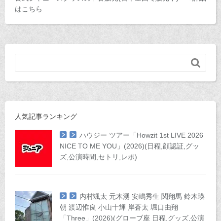
はこちら

人気記事ランキング
ハウジー ツアー「Howzit 1st LIVE 2026
NICE TO ME YOU」(2026)(日程,顔認証,グッ
ズ,公演時間,セトリ,レポ)
内村颯太 元木湧 安嶋秀生 関翔馬 鈴木瑛
朝 渡辺惟良 小山十輝 岸蒼太 堀口由翔
「Three」(2026)(グローブ座 日程,グッズ,公演