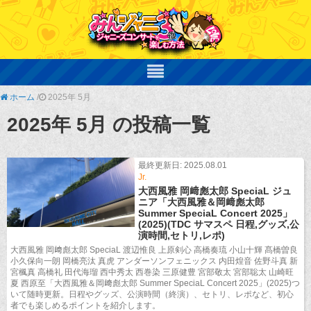
ホーム
/
2025年 5月
2025年 5月 の投稿一覧
最終更新日: 2025.08.01
Jr.
大西風雅 岡﨑彪太郎 SpeciaL ジュ
ニア「大西風雅＆岡﨑彪太郎
Summer SpeciaL Concert 2025」
(2025)(TDC サマスペ 日程,グッズ,公
演時間,セトリ,レポ)
大西風雅 岡﨑彪太郎 SpeciaL 渡辺惟良 上原剣心 高橋奏琉 小山十輝 髙橋曽良
小久保向一朗 岡橋亮汰 真虎 アンダーソンフェニックス 内田煌音 佐野斗真 新
宮楓真 高橋礼 田代海瑠 西中秀太 西巻染 三原健豊 宮部敬太 宮部聡太 山崎旺
夏 西原至「大西風雅＆岡﨑彪太郎 Summer SpeciaL Concert 2025」(2025)つ
いて随時更新。日程やグッズ、公演時間（終演）、セトリ、レポなど、初心
者でも楽しめるポイントを紹介します。