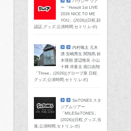
ハウジー ツア
ー「Howzit 1st LIVE
2026 NICE TO ME
YOU」(2026)(日程,顔
認証,グッズ,公演時間,セトリ,レポ)
内村颯太 元木
湧 安嶋秀生 関翔馬 鈴
木瑛朝 渡辺惟良 小山
十輝 岸蒼太 堀口由翔
「Three」(2026)(グローブ座 日程,
グッズ,公演時間,セトリ,レポ)
SixTONES スタ
ジアムツアー
「MILESixTONES」
(2026)(日程,グッズ,当
落,公演時間,セトリ,レポ)