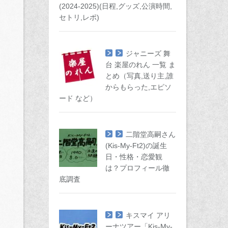
(2024-2025)(日程,グッズ,公演時間,
セトリ,レポ)
ジャニーズ 舞
台 楽屋のれん 一覧 ま
とめ（写真,送り主,誰
からもらった,エピソ
ード など）
二階堂高嗣さん
(Kis-My-Ft2)の誕生
日・性格・恋愛観
は？プロフィール徹
底調査
キスマイ アリ
ーナツアー「Kis-My-