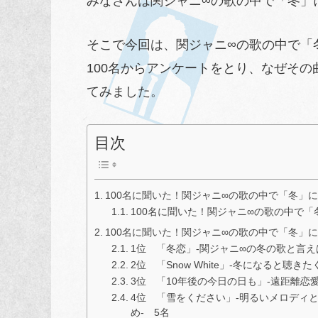
みなさんは関ジャニ∞の歌の中で「冬」
そこで今回は、関ジャニ∞の歌の中で「
100名からアンケートをとり、なぜそ
てみました。
目次
100名に聞いた！関ジャニ∞の歌の中で「冬」
100名に聞いた！関ジャニ∞の歌の中で
100名に聞いた！関ジャニ∞の歌の中で「冬」に
1位 「冬恋」-関ジャニ∞の冬の歌と言え
2位 「Snow White」-冬になると
3位 「10年後の今日の日も」-遠距離恋
4位 「雪をください」-明るいメロディ
め- 5名