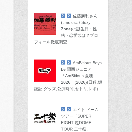
佐藤勝利さん
(timelesz / Sexy
Zone)の誕生日・性
格・恋愛観は？プロ
フィール徹底調査
AmBitious Boys
be 関西ジュニア
「AmBitious 夏魂
2026」(2026)(日程,顔
認証,グッズ,公演時間,セトリ,レポ)
エイト ドーム
ツアー「SUPER
EIGHT 超DOME
TOUR 二十祭」