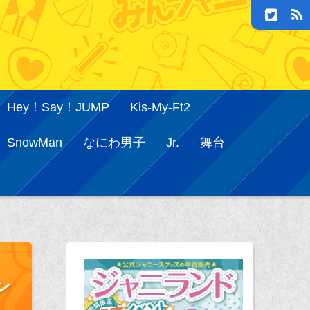
Hey！Say！JUMP
Kis-My-Ft2
SnowMan
なにわ男子
Jr.
舞台
ン