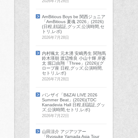
2026年7月28日
AmBitious Boys be 関西ジュニア
「AmBitious 夏魂 2026」(2026)
(日程,顔認証,グッズ,公演時間,セ
トリ,レポ)
2026年7月28日
内村颯太 元木湧 安嶋秀生 関翔馬
鈴木瑛朝 渡辺惟良 小山十輝 岸蒼
太 堀口由翔「Three」(2026)(グ
ローブ座 日程,グッズ,公演時間,
セトリ,レポ)
2026年7月28日
バンザイ「B&ZAI LIVE 2026
Summer Beat」(2026)(TDC
Kanadevia Hall 日程,顔認証,グッ
ズ,公演時間,セトリ,レポ)
2026年7月22日
山田涼介 アジアツアー
「Ryosuke Yamada Asia Tour