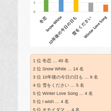
1 位 冬恋 … 40 名
2 位 Snow White … 14 名
3 位 10年後の今日の日も … 9 名
4 位 雪をください … 5 名
5 位 Winter Love Song … 4 名
5 位 I wish … 4 名
5 位 オモイダマ … 4 名