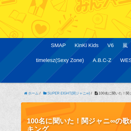
SMAP
KinKi Kids
V6
嵐
timelesz(Sexy Zone)
A.B.C-Z
WE
ホーム
/
SUPER EIGHT(関ジャニ∞)
/
100名に聞いた！
100名に聞いた！関ジャニ∞の
キング