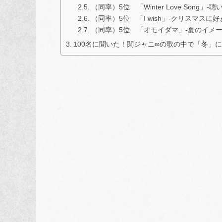
（同率）5位 「Winter Love So
（同率）5位 「I wish」-クリスマス
（同率）5位 「オモイダマ」-夏のイメ
100名に聞いた！関ジャニ∞の歌の中で「冬」