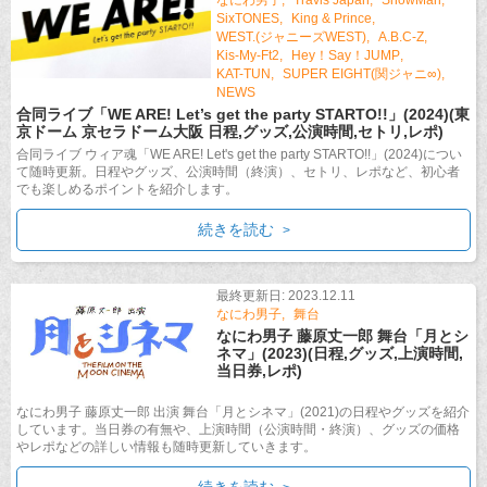
なにわ男子
Travis Japan
SnowMan
SixTONES
King & Prince
WEST.(ジャニーズWEST)
A.B.C-Z
Kis-My-Ft2
Hey！Say！JUMP
KAT-TUN
SUPER EIGHT(関ジャニ∞)
NEWS
合同ライブ「WE ARE! Let’s get the party STARTO!!」(2024)(東
京ドーム 京セラドーム大阪 日程,グッズ,公演時間,セトリ,レポ)
合同ライブ ウィア魂「WE ARE! Let's get the party STARTO!!」(2024)につい
て随時更新。日程やグッズ、公演時間（終演）、セトリ、レポなど、初心者
でも楽しめるポイントを紹介します。
続きを読む
最終更新日: 2023.12.11
なにわ男子
舞台
なにわ男子 藤原丈一郎 舞台「月とシ
ネマ」(2023)(日程,グッズ,上演時間,
当日券,レポ)
なにわ男子 藤原丈一郎 出演 舞台「月とシネマ」(2021)の日程やグッズを紹介
しています。当日券の有無や、上演時間（公演時間・終演）、グッズの価格
やレポなどの詳しい情報も随時更新していきます。