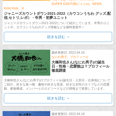
SUPER EIGHT(関ジャニ∞)
NEWS
KinKi Kids
Jr.
ジャニーズカウントダウン2021-2022（カウコンうちわ グッズ,配
信,セトリ,レポ）・年男・初夢ユニット
ジャニーズカウントダウン2021-2022について紹介しています。年男のユニ
ットや、カウコンうちわのグッズ情報などを随時更新中！
続きを読む
最終更新日: 2022.04.16
なにわ男子
プロフィール
大橋和也さん(なにわ男子)の誕生
日・性格・恋愛観は？プロフィール
徹底調査
大橋和也さん(なにわ男子)のプロフィール(誕生日・入所日・出身地)について
ご紹介。好きな食べ物、趣味や好きな音楽、好きな女性のタイプなどの恋愛
観、家族構成、メンバーとのエピソードなどの情報まで更新しています。
続きを読む
最終更新日: 2022.04.16