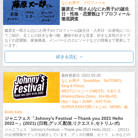
なにわ男子
プロフィール
藤原丈一郎さん(なにわ男子)の誕生
日・性格・恋愛観は？プロフィール
徹底調査
藤原丈一郎さん(なにわ男子)のプロフィール(誕生日・入所日・出身地)につい
てご紹介。丈くんの好きな食べ物、趣味や好きな音楽、好きな女性のタイプ
などの恋愛観、家族構成、メンバーとのエピソードなどの情報まで更新して
います。
続きを読む
最終更新日: 2022.05.30
なにわ男子
SnowMan
SixTONES
King & Prince
WEST.(ジャニーズWEST)
A.B.C-Z
timelesz(Sexy Zone)
Kis-My-Ft2
Hey！Say！JUMP
KAT-TUN
SUPER EIGHT(関ジャニ∞)
NEWS
嵐
KinKi Kids
ジャニフェス「Johnny’s Festival ～Thank you 2021 Hello
2022～」(2021) (日程,グッズ,配信,リクエスト,セトリ,レポ)
ジャニフェス「Johnny’s Festival ～Thank you 2021 Hello 2022～」(2021)
の公演情報やグッズを紹介しています。グッズの価格、セトリ、レポなどの