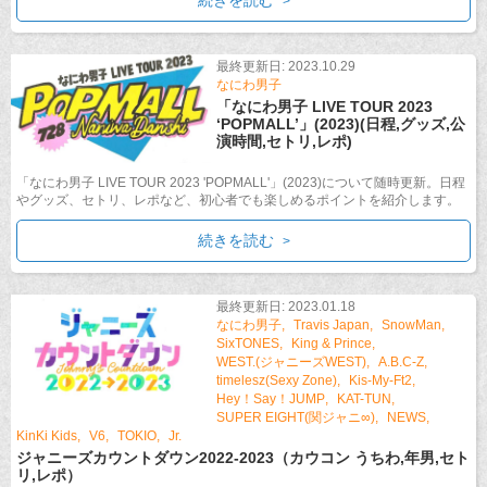
続きを読む
最終更新日: 2023.10.29
なにわ男子
「なにわ男子 LIVE TOUR 2023
‘POPMALL’」(2023)(日程,グッズ,公
演時間,セトリ,レポ)
「なにわ男子 LIVE TOUR 2023 'POPMALL'」(2023)について随時更新。日程
やグッズ、セトリ、レポなど、初心者でも楽しめるポイントを紹介します。
続きを読む
最終更新日: 2023.01.18
なにわ男子
Travis Japan
SnowMan
SixTONES
King & Prince
WEST.(ジャニーズWEST)
A.B.C-Z
timelesz(Sexy Zone)
Kis-My-Ft2
Hey！Say！JUMP
KAT-TUN
SUPER EIGHT(関ジャニ∞)
NEWS
KinKi Kids
V6
TOKIO
Jr.
ジャニーズカウントダウン2022-2023（カウコン うちわ,年男,セト
リ,レポ）