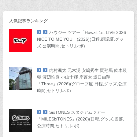
人気記事ランキング
ハウジー ツアー「Howzit 1st LIVE 2026
NICE TO ME YOU」(2026)(日程,顔認証,グッ
ズ,公演時間,セトリ,レポ)
内村颯太 元木湧 安嶋秀生 関翔馬 鈴木瑛
朝 渡辺惟良 小山十輝 岸蒼太 堀口由翔
「Three」(2026)(グローブ座 日程,グッズ,公演
時間,セトリ,レポ)
SixTONES スタジアムツアー
「MILESixTONES」(2026)(日程,グッズ,当落,
公演時間,セトリ,レポ)