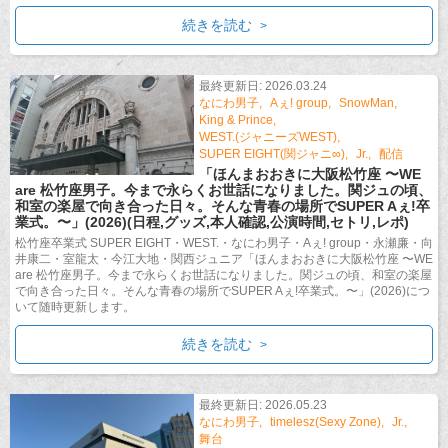
続きを読む
最終更新日: 2026.03.24
なにわ男子
Aぇ! group
SnowMan
King & Prince
WEST.(ジャニーズWEST)
SUPER EIGHT(関ジャニ∞)
Jr.
配信
「ほんまおおきに大阪松竹座 〜WE
are 松竹座男子。今まで永らくお世話になりました。関ジュの頃、
和室の楽屋で向き合った日々。そんな青春の場所でSUPER Aぇ!卒
業式。〜」(2026)(日程,グッズ,本人確認,公演時間,セトリ,レポ)
松竹座卒業式 SUPER EIGHT・WEST.・なにわ男子・Aぇ! group・永瀬廉・向
井康二・室龍太・今江大地・関西ジュニア「ほんまおおきに大阪松竹座 〜WE
are 松竹座男子。今まで永らくお世話になりました。関ジュの頃、和室の楽屋
で向き合った日々。そんな青春の場所でSUPER Aぇ!卒業式。〜」(2026)につ
いて随時更新します。
続きを読む
最終更新日: 2026.05.23
なにわ男子
timelesz(Sexy Zone)
Jr.
舞台