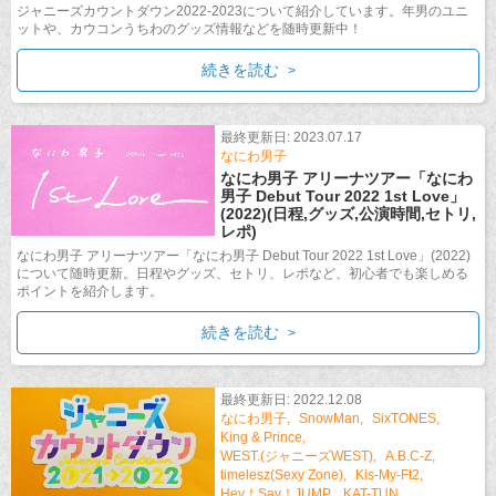
ジャニーズカウントダウン2022-2023について紹介しています。年男のユニ
ットや、カウコンうちわのグッズ情報などを随時更新中！
続きを読む
最終更新日: 2023.07.17
なにわ男子
なにわ男子 アリーナツアー「なにわ
男子 Debut Tour 2022 1st Love」
(2022)(日程,グッズ,公演時間,セトリ,
レポ)
なにわ男子 アリーナツアー「なにわ男子 Debut Tour 2022 1st Love」(2022)
について随時更新。日程やグッズ、セトリ、レポなど、初心者でも楽しめる
ポイントを紹介します。
続きを読む
最終更新日: 2022.12.08
なにわ男子
SnowMan
SixTONES
King & Prince
WEST.(ジャニーズWEST)
A.B.C-Z
timelesz(Sexy Zone)
Kis-My-Ft2
Hey！Say！JUMP
KAT-TUN