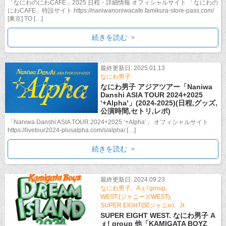
「なにわのにわCAFE」2025 日程・詳細情報 オフィシャルサイト 「なにわの
にわCAFE」特設サイト https://naniwanoniwacafe.famikura-store-pass.com/
[東京] TO […]
続きを読む
最終更新日: 2025.01.13
なにわ男子
なにわ男子 アジアツアー「Naniwa
Danshi ASIA TOUR 2024+2025
‘+Alpha’」(2024-2025)(日程,グッズ,
公演時間,セトリ,レポ)
「Naniwa Danshi ASIA TOUR 2024+2025 ‘+Alpha’」 オフィシャルサイト
https://livetour2024-plusalpha.com/s/alpha/ […]
続きを読む
最終更新日: 2024.09.23
なにわ男子
Aぇ! group
WEST.(ジャニーズWEST)
SUPER EIGHT(関ジャニ∞)
Jr.
SUPER EIGHT WEST. なにわ男子 A
ぇ! group 他「KAMIGATA BOYZ