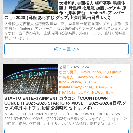
大橋和也 寺西拓人 猪狩蒼弥 嶋﨑斗
亜 川﨑皇輝 松尾龍 加藤シゲアキ 原
作・脚本 舞台「AmberS -アンバー
ス-」(2026)(日程,あらすじ,グッズ,上演時間,当日券,レポ)
大橋和也 寺西拓人 猪狩蒼弥 嶋﨑斗亜 川﨑皇輝 松尾龍 加藤シゲアキ 原作・脚
本 舞台「AmberS -アンバース-」(2026)の日程やグッズを紹介しています。あ
らすじ、当日券の有無、上演時間（公演時間、終演）、レポ、感想も随時更
新していきます。
続きを読む
公開日:2025.12.24
なにわ男子
Travis Japan
Aぇ! group
中島健人
SnowMan
SixTONES
King & Prince
A.B.C-Z
timelesz(Sexy Zone)
Kis-My-Ft2
Hey！Say！JUMP
NEWS
配信
STARTO ENTERTAINMENT カウコン「COUNTDOWN
CONCERT 2025-2026 STARTO to MOVE」(2025-2026)(日程,グ
ッズ,年男,ネトフリ,配信,公演時間,セトリ,レポ)
STARTO ENTERTAINMENT カウコン「COUNTDOWN CONCERT 2025-
2026 STARTO to MOVE」(2025-2026)の日程やグッズを紹介しています。公
演時間（終演、何時間）、セトリ、レポなどの情報も随時更新します。