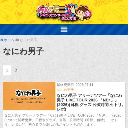
ホーム
/
なにわ男子
なにわ男子
1
2
最終更新日: 2026.07.11
なにわ男子
なにわ男子 アリーナツアー「なにわ
男子 LIVE TOUR 2026 「ND⁵」」
(2026)(日程,グッズ,公演時間,セトリ,
レポ)
なにわ男子 アリーナツアー「なにわ男子 LIVE TOUR 2026 「ND⁵」」(2026)
について随時更新。日程やグッズ、当落、公演時間（終演、何時）、セト
リ、レポなど、初心者でも楽しめるポイントを紹介します。