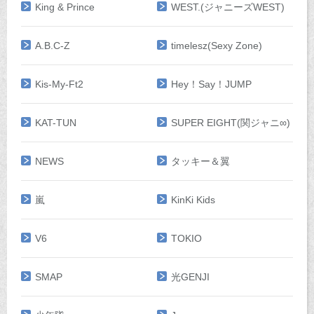
King & Prince
WEST.(ジャニーズWEST)
A.B.C-Z
timelesz(Sexy Zone)
Kis-My-Ft2
Hey！Say！JUMP
KAT-TUN
SUPER EIGHT(関ジャニ∞)
NEWS
タッキー＆翼
嵐
KinKi Kids
V6
TOKIO
SMAP
光GENJI