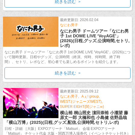
続きを読む
最終更新日: 2026.02.04
なにわ男子
なにわ男子 ドームツアー「なにわ男
子 1st DOME LIVE ‘VoyAGE’」
(2026)(日程,グッズ,公演時間,セトリ,
レポ)
なにわ男子 ドームツアー「なにわ男子 1st DOME LIVE 'VoyAGE'」(2026)につ
いて随時更新。日程やグッズ、公演時間（終演、何時、何時間、終了時
間）、セトリ、レポなど、初心者でも楽しめるポイントを紹介します。
続きを読む
最終更新日: 2025.09.12
なにわ男子
Aぇ! group
WEST.(ジャニーズWEST)
SUPER EIGHT(関ジャニ∞)
横山裕 桐山照史 濵田崇裕 小瀧望 藤
原丈一郎 大橋和也 小島健 佐野晶哉
「横山万博」(2025)(日程,グッズ,配信,公演時間,セトリ,レポ)
日程・詳細 ［大阪］EXPOアリーナ「Matsuri」 会場 EXPOアリーナ
「Matsuri」 チケット代金 大阪・関西万博入場券代（イベントチケット付き）