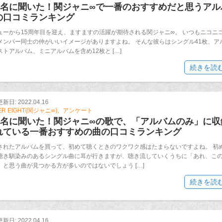
00名に聞いた！関ジャニ∞で一番のおすすめだと思うアル
の口コミランキング
ューから15周年目を迎え、ますますの活躍が期待される関ジャニ∞。 いつもニコニ
メンバー同士の仲がいいイメージがありますよね。 そんな彼らはシングル41枚、ア
ストアルバム、ミニアルバムを含め12枚と […]
続きを読
日: 2022.04.16
ER EIGHT(関ジャニ∞)
アンケート
00名に聞いた！関ジャニ∞の歌で、「アルバムのみ」に収
れている一番おすすめの曲の口コミランキング
されたアルバムを買って、初めて聴くときのワクワク感はたまらないですよね。 初
聴き馴染みのあるシングル曲に耳が行きますが、聴き流していくうちに「あれ、こ
」と思う曲が見つかる方が多いのではないでしょう […]
続きを読
日: 2022.04.16