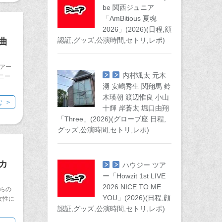
be 関西ジュニア
「AmBitious 夏魂
2026」(2026)(日程,顔
認証,グッズ,公演時間,セトリ,レポ)
曲
アー
内村颯太 元木
ニー
湧 安嶋秀生 関翔馬 鈴
木瑛朝 渡辺惟良 小山
む
十輝 岸蒼太 堀口由翔
「Three」(2026)(グローブ座 日程,
グッズ,公演時間,セトリ,レポ)
カ
ハウジー ツア
ー「Howzit 1st LIVE
2026 NICE TO ME
らの
YOU」(2026)(日程,顔
女性に
認証,グッズ,公演時間,セトリ,レポ)