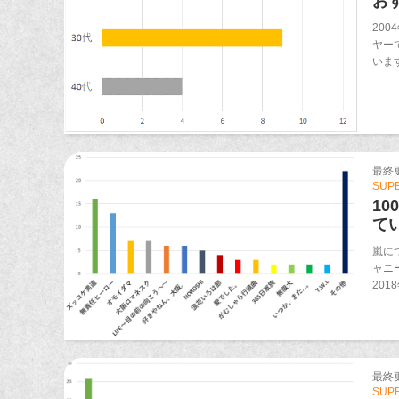
お
20
ヤー
いま
最終更新
SUP
1
て
嵐に
ャニ
201
最終更新
SUP