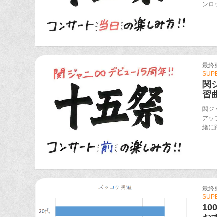
ンロ
最終更新
SUP
関
習曲
関ジ
アッ
緒に
最終更新
SUP
1