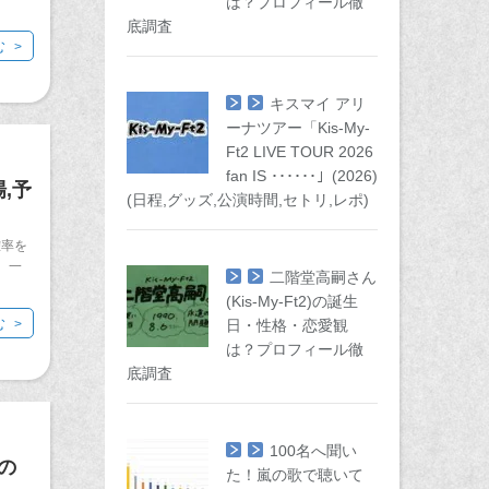
は？プロフィール徹
底調査
む
キスマイ アリ
ーナツアー「Kis-My-
Ft2 LIVE TOUR 2026
fan IS ･･････」(2026)
,予
(日程,グッズ,公演時間,セトリ,レポ)
確率を
、一
二階堂高嗣さん
(Kis-My-Ft2)の誕生
む
日・性格・恋愛観
は？プロフィール徹
底調査
100名へ聞い
の
た！嵐の歌で聴いて