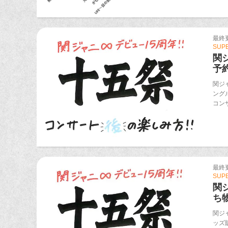
最終更新
SUP
関
予
関ジ
ング
コン
最終更新
SUP
関
ち物
関ジ
ッズ