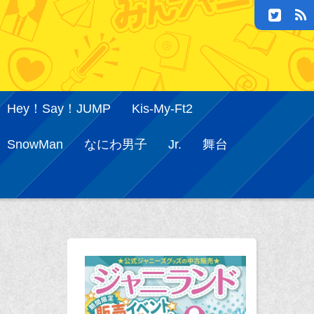
Hey！Say！JUMP
Kis-My-Ft2
SnowMan
なにわ男子
Jr.
舞台