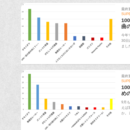
最終更新
SUP
1
曲
今年
30
まし
最終更新
SUP
1
め
9月
えば
か。 