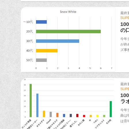
最終更新
SUP
1
の
今年
が終
ズ事
最終更新
SUP
1
ラ
今年
曲は
は音