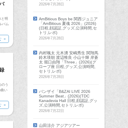
バ
2026年7月28日
コと明
AmBitious Boys be 関西ジュニア
「AmBitious 夏魂 2026」(2026)
ルバム
(日程,顔認証,グッズ,公演時間,セ
トリ,レポ)
2026年7月28日
む
内村颯太 元木湧 安嶋秀生 関翔馬
鈴木瑛朝 渡辺惟良 小山十輝 岸蒼
太 堀口由翔「Three」(2026)(グ
ローブ座 日程,グッズ,公演時間,
録
セトリ,レポ)
2026年7月28日
めのう
の曲い
バンザイ「B&ZAI LIVE 2026
Summer Beat」(2026)(TDC
Kanadevia Hall 日程,顔認証,グッ
む
ズ,公演時間,セトリ,レポ)
2026年7月22日
山田涼介 アジアツアー