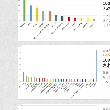
1
ム
デビ
るく
はベ
最終更新
SUP
1
さ
発売
ちは
いな
最終更新