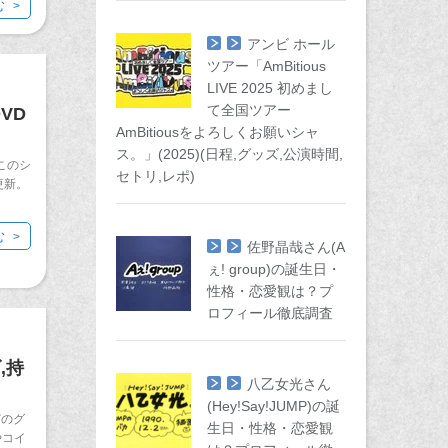
む
アンビ ホール
ツアー「AmBitious
LIVE 2025 初めまし
て全国ツアー
VD
AmBitiousをよろしくお願いシャ
ス。」(2025)(日程,グッズ,公演時間,
このシ
セトリ,レポ)
更新。
む
佐野晶哉さん(A
ぇ! group)の誕生日・
性格・恋愛観は？プ
ロフィール徹底調査
,持
八乙女光さん
(Hey!Say!JUMP)の誕
どのグ
生日・性格・恋愛観
やコイ