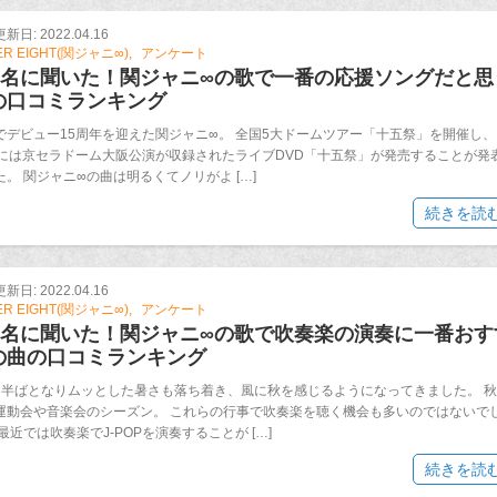
日: 2022.04.16
ER EIGHT(関ジャニ∞)
アンケート
00名に聞いた！関ジャニ∞の歌で一番の応援ソングだと思
の口コミランキング
でデビュー15周年を迎えた関ジャニ∞。 全国5大ドームツアー「十五祭」を開催し、
日には京セラドーム大阪公演が収録されたライブDVD「十五祭」が発売することが発
た。 関ジャニ∞の曲は明るくてノリがよ […]
続きを読
日: 2022.04.16
ER EIGHT(関ジャニ∞)
アンケート
00名に聞いた！関ジャニ∞の歌で吹奏楽の演奏に一番おす
の曲の口コミランキング
も半ばとなりムッとした暑さも落ち着き、風に秋を感じるようになってきました。 
運動会や音楽会のシーズン。 これらの行事で吹奏楽を聴く機会も多いのではないで
最近では吹奏楽でJ-POPを演奏することが […]
続きを読