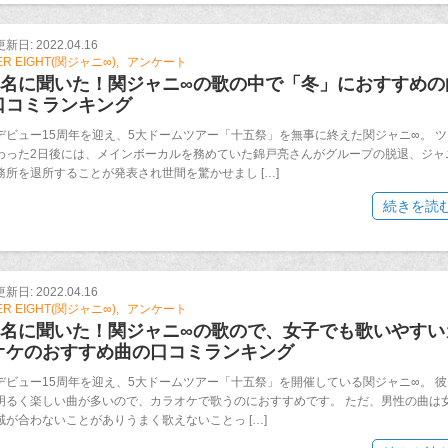
日: 2022.04.16
ER EIGHT(関ジャニ∞)
アンケート
00名に聞いた！関ジャニ∞の歌の中で「冬」におすすめの
口コミランキング
デビュー15周年を迎え、5大ドームツアー「十五祭」を無事に終えた関ジャニ∞。 ツ
わった2日後には、メインボーカルを務めていた錦戸亮さんがグループの脱退、ジャ
務所を退所することが発表され世間を驚かせまし […]
続きを読
日: 2022.04.16
ER EIGHT(関ジャニ∞)
アンケート
00名に聞いた！関ジャニ∞の歌ので、女子でも歌いやすい
オケのおすすめ曲の口コミランキング
デビュー15周年を迎え、5大ドームツアー「十五祭」を開催している関ジャニ∞。 彼
明るく楽しい曲が多いので、カラオケで歌うのにおすすめです。 ただ、男性の曲は
域が合わないことがありうまく歌えないことっ […]