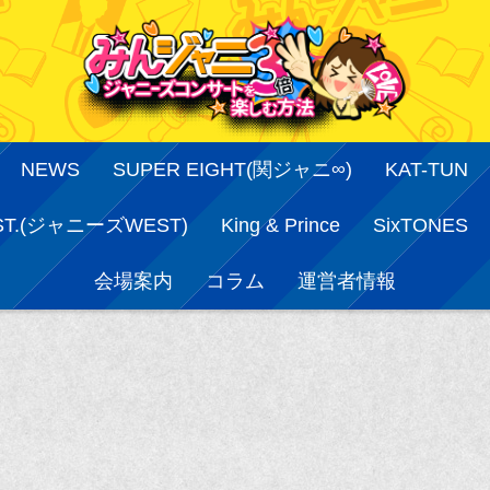
NEWS
SUPER EIGHT(関ジャニ∞)
KAT-TUN
ST.(ジャニーズWEST)
King & Prince
SixTONES
会場案内
コラム
運営者情報