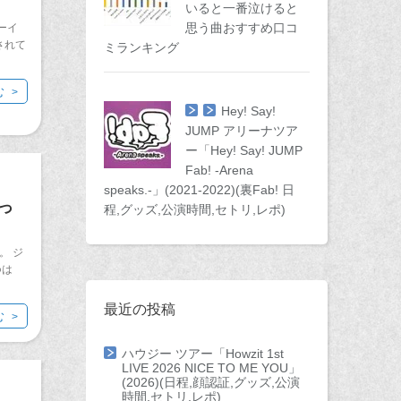
いると一番泣けると
思う曲おすすめ口コ
ーイ
されて
ミランキング
む
Hey! Say!
JUMP アリーナツア
ー「Hey! Say! JUMP
Fab! -Arena
speaks.-」(2021-2022)(裏Fab! 日
っ
程,グッズ,公演時間,セトリ,レポ)
。 ジ
∞は
最近の投稿
む
ハウジー ツアー「Howzit 1st
LIVE 2026 NICE TO ME YOU」
(2026)(日程,顔認証,グッズ,公演
時間,セトリ,レポ)