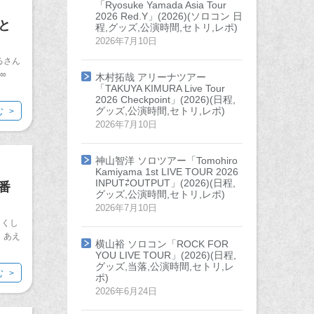
「Ryosuke Yamada Asia Tour
2026 Red.Y」(2026)(ソロコン 日
と
程,グッズ,公演時間,セトリ,レポ)
2026年7月10日
るさん
∞
木村拓哉 アリーナツアー
「TAKUYA KIMURA Live Tour
2026 Checkpoint」(2026)(日程,
グッズ,公演時間,セトリ,レポ)
む
2026年7月10日
神山智洋 ソロツアー「Tomohiro
Kamiyama 1st LIVE TOUR 2026
INPUT⇄OUTPUT」(2026)(日程,
番
グッズ,公演時間,セトリ,レポ)
2026年7月10日
しくし
、あえ
横山裕 ソロコン「ROCK FOR
YOU LIVE TOUR」(2026)(日程,
グッズ,当落,公演時間,セトリ,レ
む
ポ)
2026年6月24日