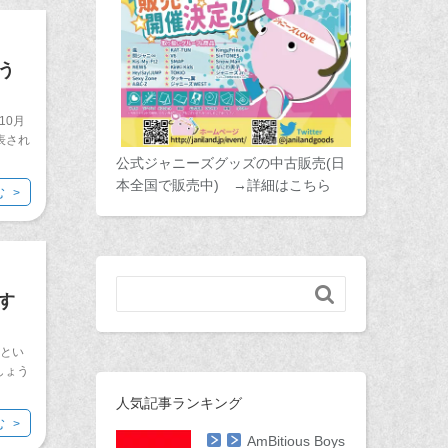
う
10月
表され
公式ジャニーズグッズの中古販売(日
本全国で販売中) →詳細はこちら
む

す
秋とい
しょう
人気記事ランキング
む
AmBitious Boys