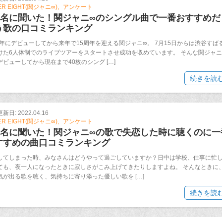
ER EIGHT(関ジャニ∞)
アンケート
00名に聞いた！関ジャニ∞のシングル曲で一番おすすめだ
う歌の口コミランキング
04年にデビューしてから来年で15周年を迎える関ジャニ∞。 7月15日からは渋谷すば
けた6人体制でのライブツアーをスタートさせ成功を収めています。 そんな関ジャニ
デビューしてから現在まで40枚のシング […]
続きを読
日: 2022.04.16
ER EIGHT(関ジャニ∞)
アンケート
00名に聞いた！関ジャニ∞の歌で失恋した時に聴くのに一
すすめの曲口コミランキング
してしまった時、みなさんはどうやって過ごしていますか？日中は学校、仕事に忙
ても、夜一人になったときに寂しさがこみ上げてきたりしますよね。 そんなときに
気が出る歌を聴く、気持ちに寄り添った優しい歌を […]
続きを読