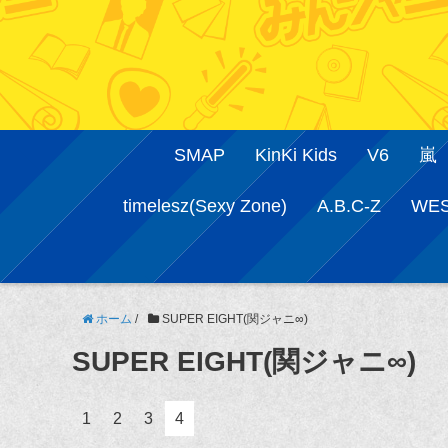
SMAP
KinKi Kids
V6
嵐
timelesz(Sexy Zone)
A.B.C-Z
WE
ホーム
/
SUPER EIGHT(関ジャニ∞)
SUPER EIGHT(関ジャニ∞)
1
2
3
4