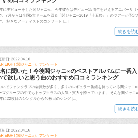
すすめ口コミランキング
04年にデビューをした関ジャニ∞。 今年彼らはデビュー15周年を迎えるアニバーサリ
で、7月からは全国5大ドームを回る「関ジャニ∞2019『十五祭』」のツアーが予定
す。 好きなアーティストのコンサート […]
続きを読
日: 2022.04.16
ER EIGHT(関ジャニ∞)
アンケート
00名に聞いた！今後関ジャニ∞のベストアルバムに一番入
いて欲しいと思う曲のおすすめ口コミランキング
ついでファンクラブの会員数が多く、多くのレギュラー番組を持っている関ジャニ∞
ーズグループの中でもトップクラスの人気・実力を誇っています。 そんな関ジャニ
8年に22枚目のシングルから40枚目のシング […]
続きを読
日: 2022.04.16
ER EIGHT(関ジャニ∞)
アンケート