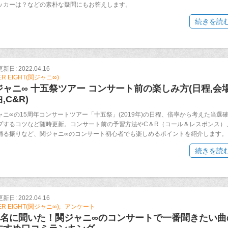
ッカーは？などの素朴な疑問にもお答えします。
続きを読
日: 2022.04.16
ER EIGHT(関ジャニ∞)
ジャニ∞ 十五祭ツアー コンサート前の楽しみ方(日程,会場
,C&R)
ャニ∞の15周年コンサートツアー「十五祭」(2019年)の日程、倍率から考えた当選
プするコツなど随時更新。コンサート前の予習方法やC＆R（コール＆レスポンス）
踊る振りなど、関ジャニ∞のコンサート初心者でも楽しめるポイントを紹介します。
続きを読
日: 2022.04.16
ER EIGHT(関ジャニ∞)
アンケート
00名に聞いた！関ジャニ∞のコンサートで一番聞きたい曲