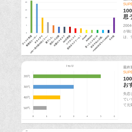
SUP
1
思
20
が抜
は、
最終更新
SUP
1
お
失恋
てい
て元