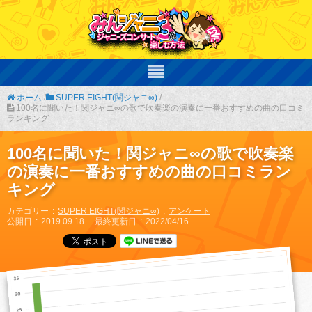
ホーム
/
SUPER EIGHT(関ジャニ∞)
/
100名に聞いた！関ジャニ∞の歌で吹奏楽の演奏に一番おすすめの曲の口コミ
ランキング
100名に聞いた！関ジャニ∞の歌で吹奏楽
の演奏に一番おすすめの曲の口コミラン
キング
カテゴリー
SUPER EIGHT(関ジャニ∞)
アンケート
公開日
2019.09.18
最終更新日
2022/04/16