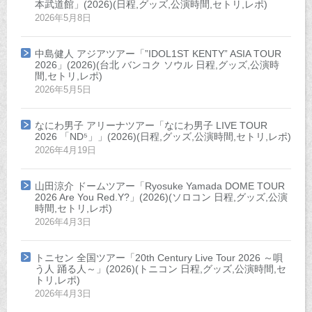
本武道館」(2026)(日程,グッズ,公演時間,セトリ,レポ)
2026年5月8日
中島健人 アジアツアー「”IDOL1ST KENTY” ASIA TOUR
2026」(2026)(台北 バンコク ソウル 日程,グッズ,公演時
間,セトリ,レポ)
2026年5月5日
なにわ男子 アリーナツアー「なにわ男子 LIVE TOUR
2026 「ND⁵」」(2026)(日程,グッズ,公演時間,セトリ,レポ)
2026年4月19日
山田涼介 ドームツアー「Ryosuke Yamada DOME TOUR
2026 Are You Red.Y?」(2026)(ソロコン 日程,グッズ,公演
時間,セトリ,レポ)
2026年4月3日
トニセン 全国ツアー「20th Century Live Tour 2026 ～唄
う人 踊る人～」(2026)(トニコン 日程,グッズ,公演時間,セ
トリ,レポ)
2026年4月3日