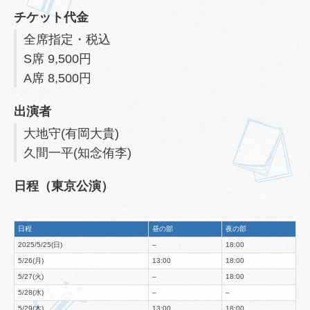
チケット代金
全席指定・税込
S席 9,500円
A席 8,500円
出演者
大地守(有岡大貴)
久間一平(知念侑李)
日程（東京公演）
日程
昼の部
夜の部
2025/5/25(日)
–
18:00
5/26(月)
13:00
18:00
5/27(火)
–
18:00
5/28(水)
–
–
5/29(木)
13:00
18:00