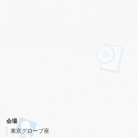
会場
東京グローブ座