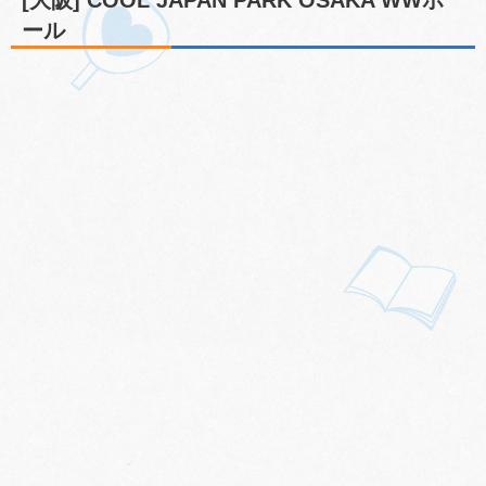
[大阪] COOL JAPAN PARK OSAKA WWホ
ール