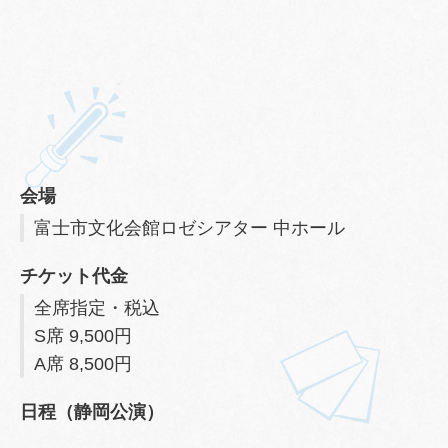
会場
富士市文化会館ロゼシアター 中ホール
チケット代金
全席指定・税込
S席 9,500円
A席 8,500円
日程（静岡公演）