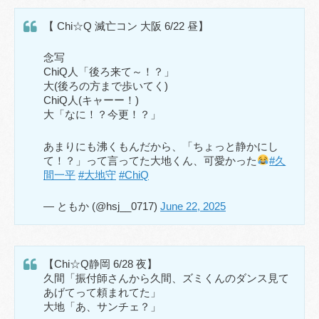
【 Chi☆Q 滅亡コン 大阪 6/22 昼】
念写
ChiQ人「後ろ来て～！？」
大(後ろの方まで歩いてく)
ChiQ人(キャーー！)
大「なに！？今更！？」
あまりにも沸くもんだから、「ちょっと静かにし
て！？」って言ってた大地くん、可愛かった
#久
間一平
#大地守
#ChiQ
— ともか (@hsj__0717)
June 22, 2025
【Chi☆Q静岡 6/28 夜】
久間「振付師さんから久間、ズミくんのダンス見て
あげてって頼まれてた」
大地「あ、サンチェ？」