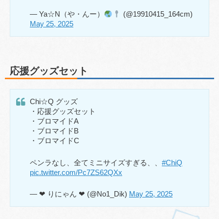
— Ya☆N（や・んー）
(@19910415_164cm)
May 25, 2025
応援グッズセット
Chi☆Q グッズ
・応援グッズセット
・ブロマイドA
・ブロマイドB
・ブロマイドC
ペンラなし、全てミニサイズすぎる、、
#ChiQ
pic.twitter.com/Pc7ZS62QXx
— ❤︎ りにゃん ❤︎ (@No1_Dik)
May 25, 2025