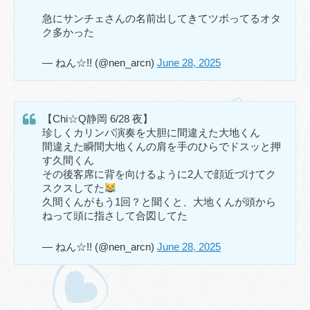
急にサンチェさんの名前出してきてツボってるオタ
ク多かった
— ねん☆!! (@nen_arcn)
June 28, 2025
【Chi☆Q静岡 6/28 夜】
珍しくカリンバ演奏を大胆に間違えた大地くん
間違えた瞬間大地くんの肩を手のひらでドスッと押
す久間くん
その後客席に背を向けるように2人で顔近づけてク
スクスしてた
久間くんがもう1回？と聞くと、大地くんが頭から
ねって頭に指さして合図してた
— ねん☆!! (@nen_arcn)
June 28, 2025