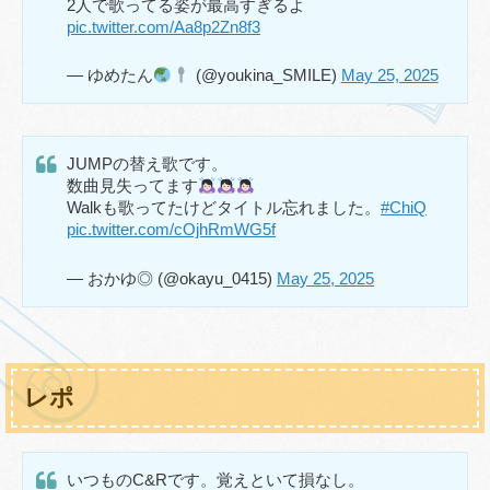
2人で歌ってる姿が最高すぎるよ
pic.twitter.com/Aa8p2Zn8f3
— ゆめたん
(@youkina_SMILE)
May 25, 2025
JUMPの替え歌です。
数曲見失ってます
Walkも歌ってたけどタイトル忘れました。
#ChiQ
pic.twitter.com/cOjhRmWG5f
— おかゆ◎ (@okayu_0415)
May 25, 2025
レポ
いつものC&Rです。覚えといて損なし。