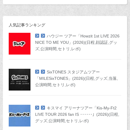
人気記事ランキング
ハウジー ツアー「Howzit 1st LIVE 2026
NICE TO ME YOU」(2026)(日程,顔認証,グッ
ズ,公演時間,セトリ,レポ)
SixTONES スタジアムツアー
「MILESixTONES」(2026)(日程,グッズ,当落,
公演時間,セトリ,レポ)
キスマイ アリーナツアー「Kis-My-Ft2
LIVE TOUR 2026 fan IS ･･････」(2026)(日程,
グッズ,公演時間,セトリ,レポ)