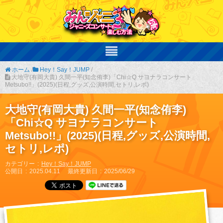
ホーム
/
Hey！Say！JUMP
/
大地守(有岡大貴) 久間一平(知念侑李)「Chi☆Q サヨナラコンサート
Metsubo!!」(2025)(日程,グッズ,公演時間,セトリ,レポ)
大地守(有岡大貴) 久間一平(知念侑李)
「Chi☆Q サヨナラコンサート
Metsubo!!」(2025)(日程,グッズ,公演時間,
セトリ,レポ)
カテゴリー
Hey！Say！JUMP
公開日
2025.04.11
最終更新日
2025/06/29