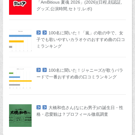
「AmBitious 夏魂 2026」(2026)(日程,顔認証,
グッズ,公演時間,セトリ,レポ)
100名に聞いた！「嵐」の歌の中で、女
子でも歌いやすいカラオケのおすすめ曲の口コ
ミランキング
100名に聞いた！ジャニーズが歌うバラ
ードで一番おすすめ曲の口コミランキング
大橋和也さん(なにわ男子)の誕生日・性
格・恋愛観は？プロフィール徹底調査