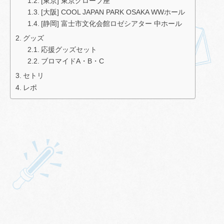
[東京] 東京グローブ座
[大阪] COOL JAPAN PARK OSAKA WWホール
[静岡] 富士市文化会館ロゼシアター 中ホール
グッズ
応援グッズセット
ブロマイドA・B・C
セトリ
レポ