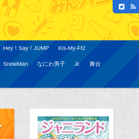
Hey！Say！JUMP
Kis-My-Ft2
SnowMan
なにわ男子
Jr.
舞台
グ