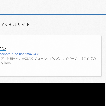
オフィシャルサイト。
ライン
s/jno/page/if_or_neo?ima=2438
ライン。トップ、お知らせ、公演スケジュール、グッズ、マイページ、はじめての
報を掲載。