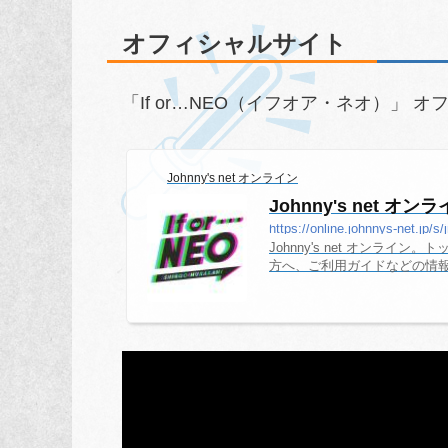
オフィシャルサイト
「If or…NEO（イフオア・ネオ）」 
Johnny's net オンライン
Johnny's net オン
https://online.johnnys-net.jp/
Johnny's net オン
方へ、ご利用ガイドなどの情