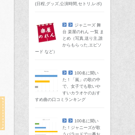
(日程,グッズ,公演時間,セトリ,レポ)
ジャニーズ 舞
台 楽屋のれん 一覧 ま
とめ（写真,送り主,誰
からもらった,エピソ
ード など）
100名に聞い
た！「嵐」の歌の中
で、女子でも歌いや
すいカラオケのおす
すめ曲の口コミランキング
100名に聞い
た！ジャニーズが歌
うバラードで一番お