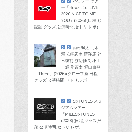
ハウジー ツア
ー「Howzit 1st LIVE
2026 NICE TO ME
YOU」(2026)(日程,顔
認証,グッズ,公演時間,セトリ,レポ)
内村颯太 元木
湧 安嶋秀生 関翔馬 鈴
木瑛朝 渡辺惟良 小山
十輝 岸蒼太 堀口由翔
「Three」(2026)(グローブ座 日程,
グッズ,公演時間,セトリ,レポ)
SixTONES スタ
ジアムツアー
「MILESixTONES」
(2026)(日程,グッズ,当
落,公演時間,セトリ,レポ)