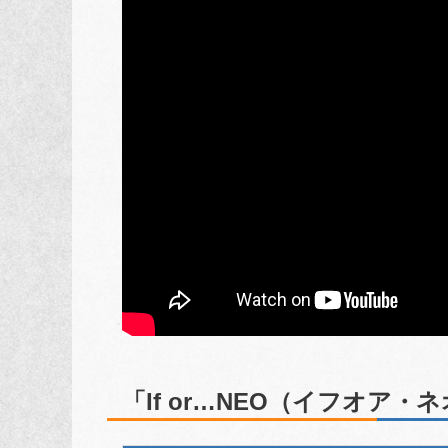
「If or…NEO（イフオア・ネ