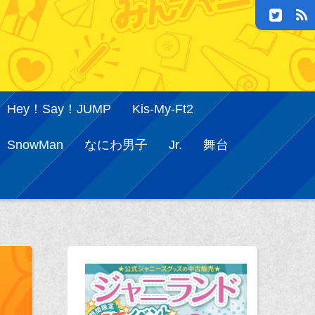
Hey！Say！JUMP
Kis-My-Ft2
SnowMan
なにわ男子
Jr.
舞台