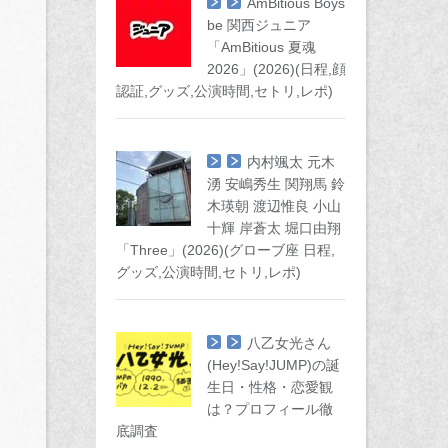
AmBitious Boys
be 関西ジュニア
「AmBitious 夏魂
2026」(2026)(日程,顔
認証,グッズ,公演時間,セトリ,レポ)
内村颯太 元木
湧 安嶋秀生 関翔馬 鈴
木瑛朝 渡辺惟良 小山
十輝 岸蒼太 堀口由翔
「Three」(2026)(グローブ座 日程,
グッズ,公演時間,セトリ,レポ)
八乙女光さん
(Hey!Say!JUMP)の誕
生日・性格・恋愛観
は？プロフィール徹
底調査