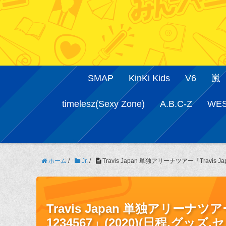
SMAP
KinKi Kids
V6
嵐
timelesz(Sexy Zone)
A.B.C-Z
WE
ホーム
/
Jr.
/
Travis Japan 単独アリーナツアー「Travis J
Travis Japan 単独アリーナツアー「T
1234567」(2020)(日程,グッ