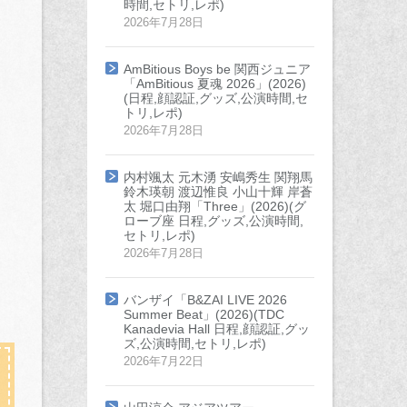
時間,セトリ,レポ)
2026年7月28日
AmBitious Boys be 関西ジュニア
「AmBitious 夏魂 2026」(2026)
(日程,顔認証,グッズ,公演時間,セ
トリ,レポ)
2026年7月28日
内村颯太 元木湧 安嶋秀生 関翔馬
鈴木瑛朝 渡辺惟良 小山十輝 岸蒼
太 堀口由翔「Three」(2026)(グ
ローブ座 日程,グッズ,公演時間,
セトリ,レポ)
2026年7月28日
バンザイ「B&ZAI LIVE 2026
Summer Beat」(2026)(TDC
Kanadevia Hall 日程,顔認証,グッ
ズ,公演時間,セトリ,レポ)
2026年7月22日