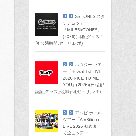
SixTONES スタ
ジアムツアー
「MILESixTONES」
(2026)(日程,グッズ,当
落,公演時間,セトリ,レポ)
ハウジー ツア
ー「Howzit 1st LIVE
2026 NICE TO ME
YOU」(2026)(日程,顔
認証,グッズ,公演時間,セトリ,レポ)
アンビ ホール
ツアー「AmBitious
LIVE 2025 初めまし
て全国ツアー