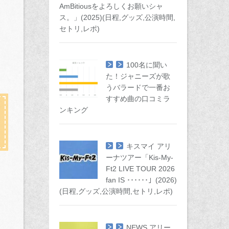
AmBitiousをよろしくお願いシャ
ス。」(2025)(日程,グッズ,公演時間,
セトリ,レポ)
100名に聞い
た！ジャニーズが歌
うバラードで一番お
すすめ曲の口コミラ
ンキング
キスマイ アリ
ーナツアー「Kis-My-
Ft2 LIVE TOUR 2026
fan IS ･･････」(2026)
(日程,グッズ,公演時間,セトリ,レポ)
NEWS アリー