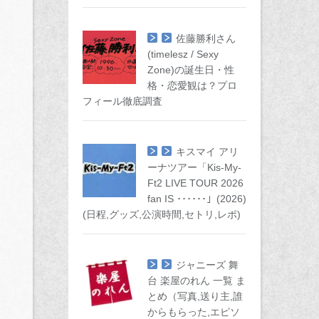
佐藤勝利さん
(timelesz / Sexy
Zone)の誕生日・性
格・恋愛観は？プロ
フィール徹底調査
キスマイ アリ
ーナツアー「Kis-My-
Ft2 LIVE TOUR 2026
fan IS ･･････」(2026)
(日程,グッズ,公演時間,セトリ,レポ)
ジャニーズ 舞
台 楽屋のれん 一覧 ま
とめ（写真,送り主,誰
からもらった,エピソ