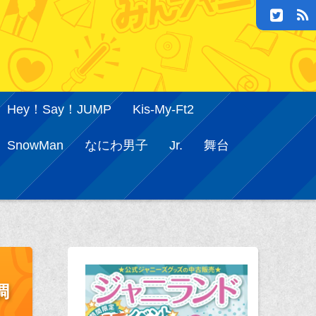
Hey！Say！JUMP
Kis-My-Ft2
SnowMan
なにわ男子
Jr.
舞台
調