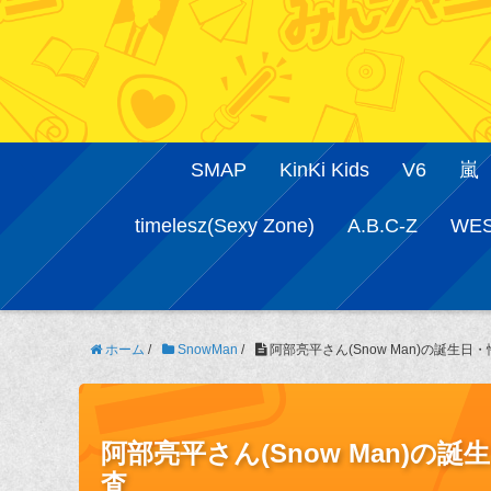
SMAP
KinKi Kids
V6
嵐
timelesz(Sexy Zone)
A.B.C-Z
WE
ホーム
/
SnowMan
/
阿部亮平さん(Snow Man)の誕生
阿部亮平さん(Snow Man)
査