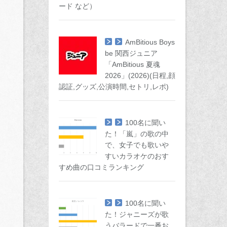
ード など）
AmBitious Boys
be 関西ジュニア
「AmBitious 夏魂
2026」(2026)(日程,顔
認証,グッズ,公演時間,セトリ,レポ)
100名に聞い
た！「嵐」の歌の中
で、女子でも歌いや
すいカラオケのおす
すめ曲の口コミランキング
100名に聞い
た！ジャニーズが歌
うバラードで一番お