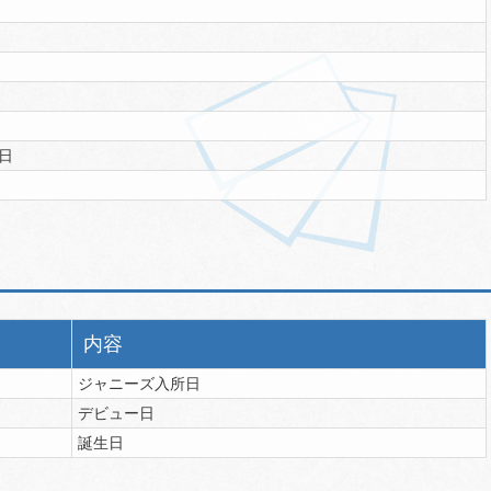
2日
内容
ジャニーズ入所日
デビュー日
誕生日