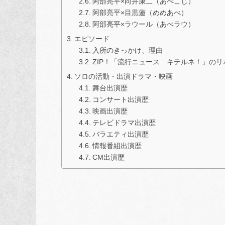
阿部亮平×向井康二（あべこじ）
阿部亮平×目黒蓮（めめあべ）
阿部亮平×ラウール（あべラウ）
エピソード
入所のきっかけ、理由
ZIP！「流行ニュース キテルネ！」のリ
ソロの活動・出演ドラマ・映画
舞台出演歴
コンサート出演歴
映画出演歴
テレビドラマ出演歴
バラエティ出演歴
情報番組出演歴
CM出演歴