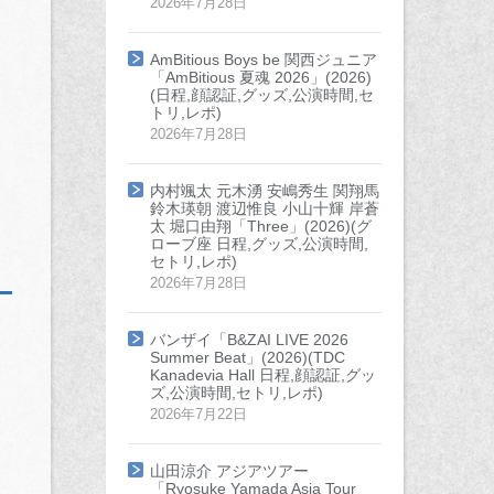
2026年7月28日
AmBitious Boys be 関西ジュニア
「AmBitious 夏魂 2026」(2026)
(日程,顔認証,グッズ,公演時間,セ
トリ,レポ)
2026年7月28日
内村颯太 元木湧 安嶋秀生 関翔馬
鈴木瑛朝 渡辺惟良 小山十輝 岸蒼
太 堀口由翔「Three」(2026)(グ
ローブ座 日程,グッズ,公演時間,
セトリ,レポ)
2026年7月28日
バンザイ「B&ZAI LIVE 2026
Summer Beat」(2026)(TDC
Kanadevia Hall 日程,顔認証,グッ
ズ,公演時間,セトリ,レポ)
2026年7月22日
山田涼介 アジアツアー
「Ryosuke Yamada Asia Tour