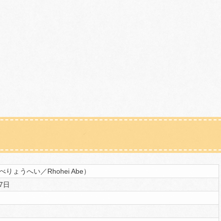
りょうへい／Rhohei Abe）
27日