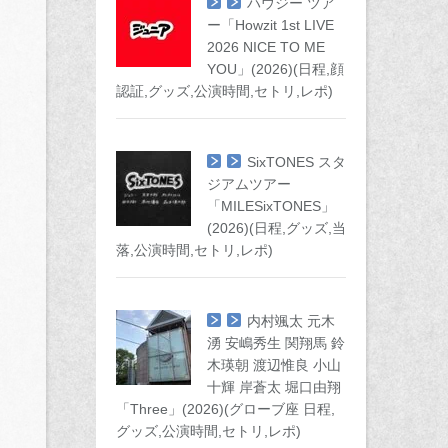
ハウジー ツア
ー「Howzit 1st LIVE
2026 NICE TO ME
YOU」(2026)(日程,顔
認証,グッズ,公演時間,セトリ,レポ)
SixTONES スタ
ジアムツアー
「MILESixTONES」
(2026)(日程,グッズ,当
落,公演時間,セトリ,レポ)
内村颯太 元木
湧 安嶋秀生 関翔馬 鈴
木瑛朝 渡辺惟良 小山
十輝 岸蒼太 堀口由翔
「Three」(2026)(グローブ座 日程,
グッズ,公演時間,セトリ,レポ)