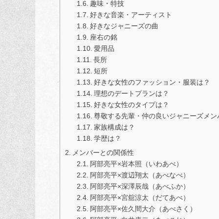
趣味・特技
好きな音楽・アーティスト
好きなジャニーズの曲
座右の銘
愛用品
長所
短所
好きな女性のファッション・服装は？
理想のデートプランは？
好きな女性のタイプは？
尊敬する先輩・仲の良いジャニーズメン
家族構成は？
学歴は？
メンバーとの関係性
阿部亮平×岩本照（いわあべ）
阿部亮平×渡辺翔太（あべなべ）
阿部亮平×深澤辰哉（あべふか）
阿部亮平×宮舘涼太（だてあべ）
阿部亮平×佐久間大介（あべさく）