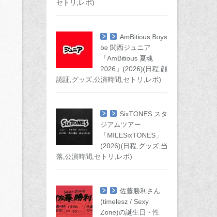
セトリ,レポ)
AmBitious Boys
be 関西ジュニア
「AmBitious 夏魂
2026」(2026)(日程,顔
認証,グッズ,公演時間,セトリ,レポ)
SixTONES スタ
ジアムツアー
「MILESixTONES」
(2026)(日程,グッズ,当
落,公演時間,セトリ,レポ)
佐藤勝利さん
(timelesz / Sexy
Zone)の誕生日・性