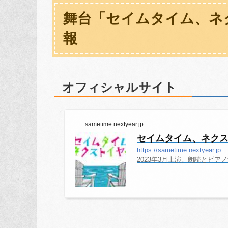
舞台「セイムタイム、ネク
報
オフィシャルサイト
sametime.nextyear.jp
セイムタイム、ネク
https://sametime.nextyear.jp
2023年3月上演。朗読とピ