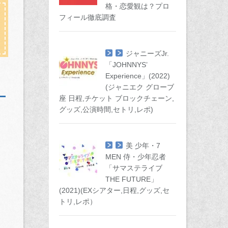
格・恋愛観は？プロ
フィール徹底調査
ジャニーズJr.
「JOHNNYS’
Experience」(2022)
(ジャニエク グローブ
座 日程,チケット ブロックチェーン,
グッズ,公演時間,セトリ,レポ)
美 少年・7
MEN 侍・少年忍者
「サマステライブ
THE FUTURE」
(2021)(EXシアター,日程,グッズ,セ
トリ,レポ）