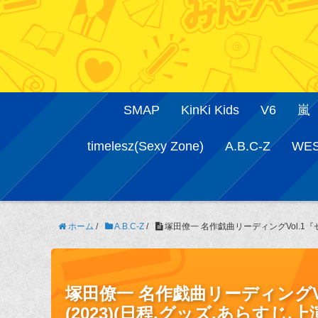
SMAP
KinKi Kids
V6
嵐
timelesz(Sexy Zone)
A.B.C-Z
WE
ホーム
/
A.B.C-Z
/
塚田僚一 名作戯曲リーディングVol.1『
塚田僚一 名作戯曲リーディングV
(2023)(日程,グッズ,あらすじ,