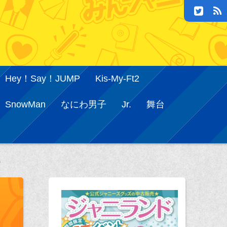
Hey！Say！JUMP
Kis-My-Ft2
SnowMan
なにわ男子
Jr.
舞台
)