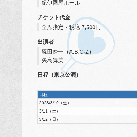
紀伊國屋ホール
チケット代金
全席指定・税込 7,500円
出演者
塚田僚一（A.B.C-Z）
矢島舞美
日程（東京公演）
日程
2023/3/10（金）
3/11（土）
3/12（日）