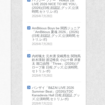
ハウジー ツアー「Howzit 1st
LIVE 2026 NICE TO ME YOU」
(2026)(日程,顔認証,グッズ,公演
時間,セトリ,レポ)
2026年7月28日
AmBitious Boys be 関西ジュニア
「AmBitious 夏魂 2026」(2026)
(日程,顔認証,グッズ,公演時間,セ
トリ,レポ)
2026年7月28日
内村颯太 元木湧 安嶋秀生 関翔馬
鈴木瑛朝 渡辺惟良 小山十輝 岸蒼
太 堀口由翔「Three」(2026)(グ
ローブ座 日程,グッズ,公演時間,
セトリ,レポ)
2026年7月28日
バンザイ「B&ZAI LIVE 2026
Summer Beat」(2026)(TDC
Kanadevia Hall 日程,顔認証,グッ
ズ,公演時間,セトリ,レポ)
2026年7月22日