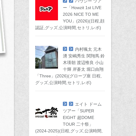
ハウジー ツア
ー「Howzit 1st LIVE
2026 NICE TO ME
YOU」(2026)(日程,顔
認証,グッズ,公演時間,セトリ,レポ)
内村颯太 元木
湧 安嶋秀生 関翔馬 鈴
木瑛朝 渡辺惟良 小山
十輝 岸蒼太 堀口由翔
「Three」(2026)(グローブ座 日程,
グッズ,公演時間,セトリ,レポ)
エイト ドーム
ツアー「SUPER
EIGHT 超DOME
TOUR 二十祭」
(2024-2025)(日程,グッズ,公演時間,