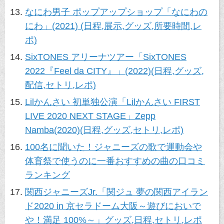
なにわ男子 ポップアップショップ「なにわの
にわ」(2021) (日程,展示,グッズ,所要時間,レ
ポ)
SixTONES アリーナツアー「SixTONES
2022『Feel da CITY』」(2022)(日程,グッズ,
配信,セトリ,レポ)
Lilかんさい 初単独公演「Lilかんさい FIRST
LIVE 2020 NEXT STAGE」Zepp
Namba(2020)(日程,グッズ,セトリ,レポ)
100名に聞いた！ジャニーズの歌で運動会や
体育祭で使うのに一番おすすめの曲の口コミ
ランキング
関西ジャニーズJr.「関ジュ 夢の関西アイラン
ド2020 in 京セラドーム大阪～遊びにおいで
や！満足 100%～」グッズ,日程,セトリ,レポ