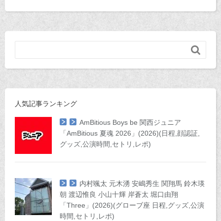

人気記事ランキング
AmBitious Boys be 関西ジュニア
「AmBitious 夏魂 2026」(2026)(日程,顔認証,
グッズ,公演時間,セトリ,レポ)
内村颯太 元木湧 安嶋秀生 関翔馬 鈴木瑛
朝 渡辺惟良 小山十輝 岸蒼太 堀口由翔
「Three」(2026)(グローブ座 日程,グッズ,公演
時間,セトリ,レポ)