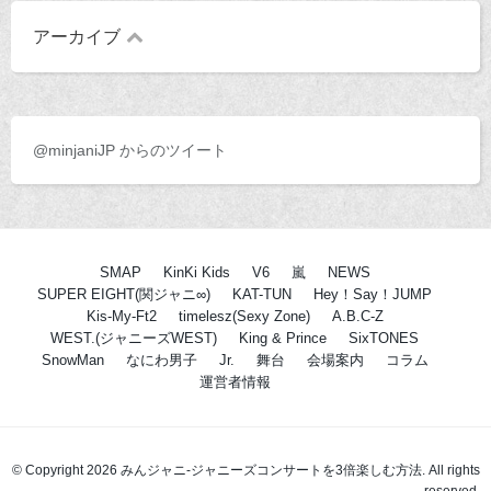
アーカイブ
@minjaniJP からのツイート
SMAP
KinKi Kids
V6
嵐
NEWS
SUPER EIGHT(関ジャニ∞)
KAT-TUN
Hey！Say！JUMP
Kis-My-Ft2
timelesz(Sexy Zone)
A.B.C-Z
WEST.(ジャニーズWEST)
King & Prince
SixTONES
SnowMan
なにわ男子
Jr.
舞台
会場案内
コラム
運営者情報
© Copyright 2026 みんジャニ-ジャニーズコンサートを3倍楽しむ方法. All rights