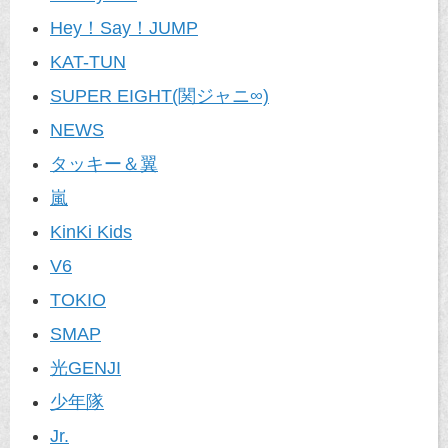
Hey！Say！JUMP
KAT-TUN
SUPER EIGHT(関ジャニ∞)
NEWS
タッキー＆翼
嵐
KinKi Kids
V6
TOKIO
SMAP
光GENJI
少年隊
Jr.