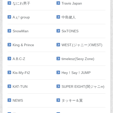
なにわ男子
Travis Japan
Aぇ! group
中島健人
SnowMan
SixTONES
King & Prince
WEST.(ジャニーズWEST)
A.B.C-Z
timelesz(Sexy Zone)
Kis-My-Ft2
Hey！Say！JUMP
KAT-TUN
SUPER EIGHT(関ジャニ∞)
NEWS
タッキー＆翼