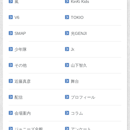
嵐
KinKi Kids
V6
TOKIO
SMAP
光GENJI
少年隊
Jr.
その他
山下智久
近藤真彦
舞台
配信
プロフィール
会場案内
コラム
ジャニーズ全般
アンケート