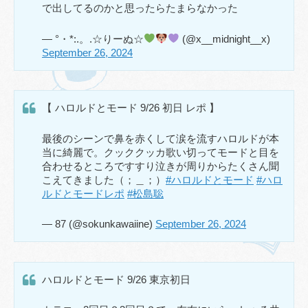
で出してるのかと思ったらたまらなかった
— °・*:.。.☆りーぬ☆
(@x__midnight__x)
September 26, 2024
【 ハロルドとモード 9/26 初日 レポ 】
最後のシーンで鼻を赤くして涙を流すハロルドが本
当に綺麗で。クッククッカ歌い切ってモードと目を
合わせるところですすり泣きが周りからたくさん聞
こえてきました（；＿；）
#ハロルドとモード
#ハロ
ルドとモードレポ
#松島聡
— 87 (@sokunkawaiine)
September 26, 2024
ハロルドとモード 9/26 東京初日