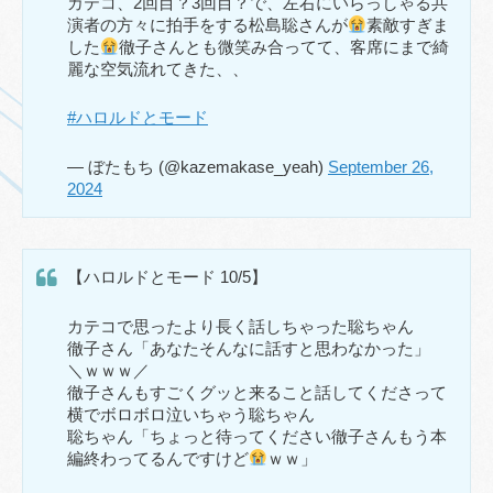
カテコ、2回目？3回目？で、左右にいらっしゃる共
演者の方々に拍手をする松島聡さんが
素敵すぎま
した
徹子さんとも微笑み合ってて、客席にまで綺
麗な空気流れてきた、、
#ハロルドとモード
— ぼたもち (@kazemakase_yeah)
September 26,
2024
【ハロルドとモード 10/5】
カテコで思ったより長く話しちゃった聡ちゃん
徹子さん「あなたそんなに話すと思わなかった」
＼ｗｗｗ／
徹子さんもすごくグッと来ること話してくださって
横でボロボロ泣いちゃう聡ちゃん
聡ちゃん「ちょっと待ってください徹子さんもう本
編終わってるんですけど
ｗｗ」