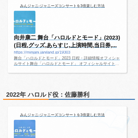
みんジャニ-ジャニーズコンサートを3倍楽しむ方法
向井康二 舞台「ハロルドとモード」(2023)
(日程,グッズ,あらすじ,上演時間,当日券,...
https://minjani.janiland.jp/19303
舞台「ハロルドとモード」2023 日程・詳細情報オフィシャ
ルサイト舞台「ハロルドとモード」 オフィシャルサイト公
式Twitter EX THEATER ROPPONGI会場EX THEATER RO
PPONGIチケット代金全席指定・税込S席 9,800円A席 8,00
0円出演者黒柳徹子向井康二（Snow Man）桜井日奈子片桐
仁渡辺いっけい戸田恵子日程（東京公演）日程昼の部夜の
部2023/9/28(木)14:00-9/29(金)14:00-9/30(土)14:00-10/1(日)1
2022年 ハロルド役：佐藤勝利
4:00-10/2(月)14:00-10/3(火)--10/4(水)--10/5(木)14:00-10/6
(金)14:00-10/7(土)14:00-10/8(日)14:00-10/9(月・祝)--10/10
(火)14:00-10/11(水)...
みんジャニ-ジャニーズコンサートを3倍楽しむ方法