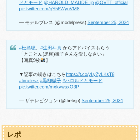
ドとモード
@HAROLD_MAUDE_jp
@OVTT_official
pic.twitter.com/qS56WyuVM8
— モデルプレス (@modelpress)
September 25, 2024
#松島聡
、
#生田斗真
からアドバイスもらう
「とことん(黒柳)徹子さんを愛しなさい」
【写真9枚
】
▼記事の続きはこちら
https://t.co/yLyZyLKsT8
#timelesz
#黒柳徹子
#ハロルドとモード
pic.twitter.com/mxkvwsxO3P
— ザテレビジョン (@thetvjp)
September 25, 2024
レポ