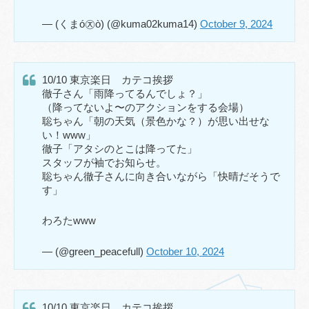
— (くまó㉨ò) (@kuma02kuma14)
October 9, 2024
10/10 東京楽日 カテコ挨拶
徹子さん「雨降ってるんでしょ？」
（降ってないよ〜のアクションをする会場）
聡ちゃん「朝の天気（景色かな？）が思い出せな
い！www」
徹子「アタシのとこは降ってた」
スタッフが袖でお知らせ。
聡ちゃん徹子さんに向き合いながら「快晴だそうで
す」
わろたwww
— (@green_peacefull)
October 10, 2024
10/10 東京楽日 カテコ挨拶