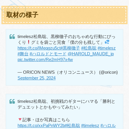
取材の様子
timelesz松島聡、黒柳徹子のおちゃめな行動にびっ
くり
グミを袋ごと完食「僕の分も残して」
https://t.co/IMeqgzu5ct
#黒柳徹子
#松島聡
#timelesz
#舞台
#ハロルドとモード
@HAROLD_MAUDE_jp
pic.twitter.com/Re2mH97x4w
— ORICON NEWS（オリコンニュース） (@oricon)
September 25, 2024
timelesz松島聡、初挑戦のギターにハマる「勝利と
デュエットとかもやってみたい」
記事・ほか写真はこちら
https://t.co/xxPaPnWY2b
#松島聡
#timelesz
#ハロル