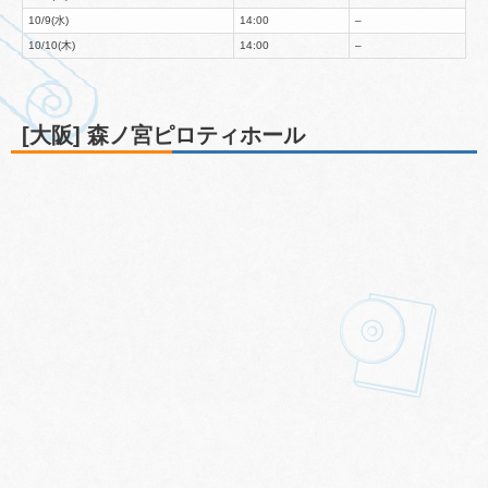
10/9(水)
14:00
–
10/10(木)
14:00
–
[大阪] 森ノ宮ピロティホール