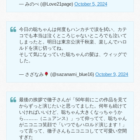
— みのべ (@Love21page)
October 5, 2024
今日の聡ちゃんは何度もハンカチで涙を拭い、カテ
コでも本当は泣くところじゃないところでも泣いて
しまったと。明日は東京公演千秋楽、楽しんでハロ
ルドを演じ切ってね。
そして気になっていた聡ちゃんの髪は、ウィッグで
した。
— さざなみ
(@sazanami_blue16)
October 9, 2024
最後の挨拶で徹子さんが「50年前にこの作品を見て
からずっと演じたいと思ってました。何年も続けて
いければいいけど、聡ちゃん大きくなっちゃうか
ら………（ニュアンス）」って仰ってて、聡ちゃん
がニコニコ笑顔で「いつでもハロルド演じます！」
って言って、徹子さんもニコニコしてて可愛い空間
すぎた