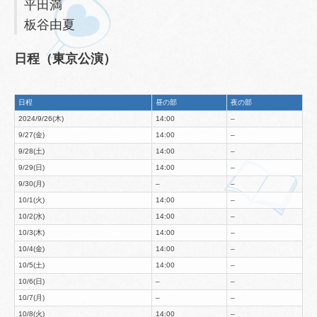
平田満
板谷由夏
日程（東京公演）
日程
昼の部
夜の部
2024/9/26(木)
14:00
–
9/27(金)
14:00
–
9/28(土)
14:00
–
9/29(日)
14:00
–
9/30(月)
–
–
10/1(火)
14:00
–
10/2(水)
14:00
–
10/3(木)
14:00
–
10/4(金)
14:00
–
10/5(土)
14:00
–
10/6(日)
–
–
10/7(月)
–
–
10/8(火)
14:00
–