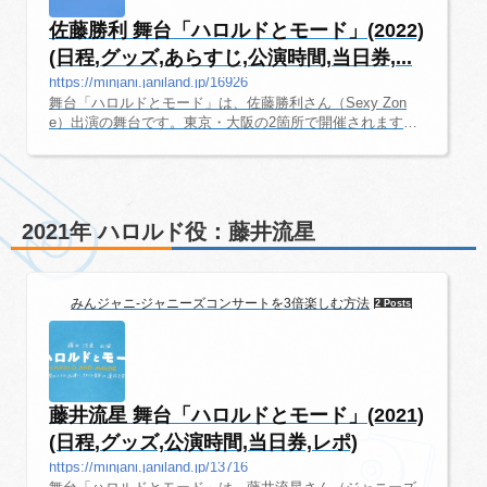
佐藤勝利 舞台「ハロルドとモード」(2022)
(日程,グッズ,あらすじ,公演時間,当日券,...
https://minjani.janiland.jp/16926
舞台「ハロルドとモード」は、佐藤勝利さん（Sexy Zon
e）出演の舞台です。東京・大阪の2箇所で開催されます。
一体どんな舞台になるのか、今から楽しみですね。ここで
は、舞台初心者でも楽しめるように、舞台の情報を随時更
新していきます。舞台「ハロルドとモード」2022 日程・詳
細情報オフィシャルサイト舞台「ハロルドとモード」 オフ
ィシャルサイト公式Twitter EX THEATER ROPPONGI会
2021年 ハロルド役：藤井流星
場EX THEATER ROPPONGIチケット代金全席指定・税込
S席 9,800円A席 8,000円出演者黒柳徹子佐藤勝利（Sexy Z
one）北乃きい林田一高近藤芳正常盤貴子...
みんジャニ-ジャニーズコンサートを3倍楽しむ方法
2 Posts
藤井流星 舞台「ハロルドとモード」(2021)
(日程,グッズ,公演時間,当日券,レポ)
https://minjani.janiland.jp/13716