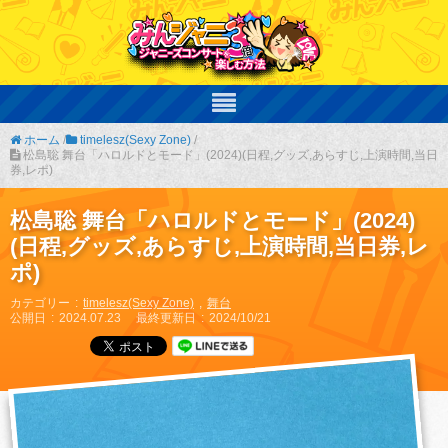
ホーム
/
timelesz(Sexy Zone)
/
松島聡 舞台「ハロルドとモード」(2024)(日程,グッズ,あらすじ,上演時間,当日
券,レポ)
松島聡 舞台「ハロルドとモード」(2024)
(日程,グッズ,あらすじ,上演時間,当日券,レ
ポ)
カテゴリー
timelesz(Sexy Zone)
舞台
公開日
2024.07.23
最終更新日
2024/10/21