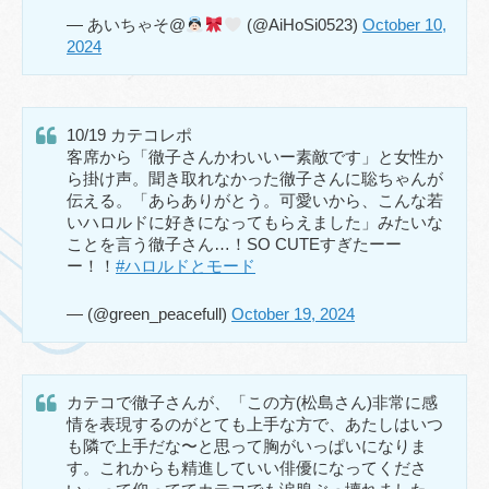
— あいちゃそ@
(@AiHoSi0523)
October 10,
2024
10/19 カテコレポ
客席から「徹子さんかわいいー素敵です」と女性か
ら掛け声。聞き取れなかった徹子さんに聡ちゃんが
伝える。「あらありがとう。可愛いから、こんな若
いハロルドに好きになってもらえました」みたいな
ことを言う徹子さん…！SO CUTEすぎたーー
ー！！
#ハロルドとモード
— (@green_peacefull)
October 19, 2024
カテコで徹子さんが、「この方(松島さん)非常に感
情を表現するのがとても上手な方で、あたしはいつ
も隣で上手だな〜と思って胸がいっぱいになりま
す。これからも精進していい俳優になってくださ