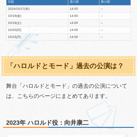
日程
昼の部
夜の部
2024/10/17(木)
14:00
–
10/18(金)
14:00
–
10/19(土)
14:00
–
10/20(日)
14:00
–
10/21(月)
14:00
–
「ハロルドとモード」過去の公演は？
舞台「ハロルドとモード」の過去の公演について
は、こちらのページにまとめてあります。
2023年 ハロルド役：向井康二