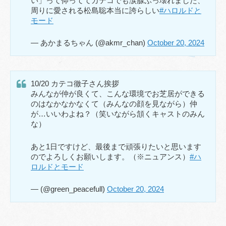
い」って仰っててカテコでも涙腺ぶっ壊れました、
周りに愛される松島聡本当に誇らしい
#ハロルドと
モード
— あかまるちゃん (@akmr_chan)
October 20, 2024
10/20 カテコ徹子さん挨拶
みんなが仲が良くて、こんな環境でお芝居ができる
のはなかなかなくて（みんなの顔を見ながら）仲
が…いいわよね？（笑いながら頷くキャストのみん
な）
あと1日ですけど、最後まで頑張りたいと思います
のでよろしくお願いします。（※ニュアンス）
#ハ
ロルドとモード
— (@green_peacefull)
October 20, 2024