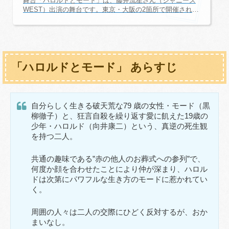
舞台「ハロルドとモード」は、藤井流星さん（ジャニーズ
WEST）出演の舞台です。東京・大阪の2箇所で開催されま
す。一体どんな舞台になるのか、今から楽しみですね。こ
こでは、舞台初心者でも楽しめるように、舞台の情報を随
時更新していきます。舞台「ハロルドとモード」最新情報2
022年の「ハロルドとモード」の上演が決定しました。202
2年は佐藤勝利さん（Sexy Zone）が出演されます。舞台
「ハロルドとモード」 あらすじ
「ハロルドとモード」2021 日程・詳細情報オフィシャルサ
イト舞台「ハロルドとモード」 オフィシャルサイト公式Tw
itter EX THEATER ROPPONGI会...
自分らしく生きる破天荒な79 歳の女性・モード（黒
柳徹子）と、狂言自殺を繰り返す愛に飢えた19歳の
少年・ハロルド（向井康二）という、真逆の死生観
を持つ二人。
共通の趣味である”赤の他人のお葬式への参列”で、
何度か顔を合わせたことにより仲が深まり、ハロル
ドは次第にパワフルな生き方のモードに惹かれてい
く。
周囲の人々は二人の交際にひどく反対するが、おか
まいなし。