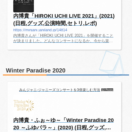
内博貴「HIROKI UCHI LIVE 2021」(2021)
(日程,グッズ,公演時間,セトリ,レポ)
https://minjani.janiland.jp/14814
内博貴さんが「HIROKI UCHI LIVE 2021」を開催すること
が決まりました。どんなコンサートになるか、今から楽し
みですね！このページでは、コンサートを楽しむための情
報をご紹介しています。追加の最新情報が入り次第、随時
更新していきます。「HIROKI UCHI LIVE 2021」のコンサ
ート日程チケット●FC料金(税込)7,200円●一般料金(税込)7,7
00円 なんばHatch日付時間2021/12/14(火)14:00/18:00 EX T
Winter Paradise 2020
HEATER ROPPONGI日付時間2021/12/18(土)18:0012/19
(土)18:00過去の公演・予習など2019年、2020年のコンサー
ト形式の公演は「ふゆパラ」でし...
みんジャニ-ジャニーズコンサートを3倍楽しむ方法
13 Posts
内博貴・ふぉ～ゆ～「Winter Paradise 20
20 ～ふゆパラ～」(2020) (日程,グッズ,