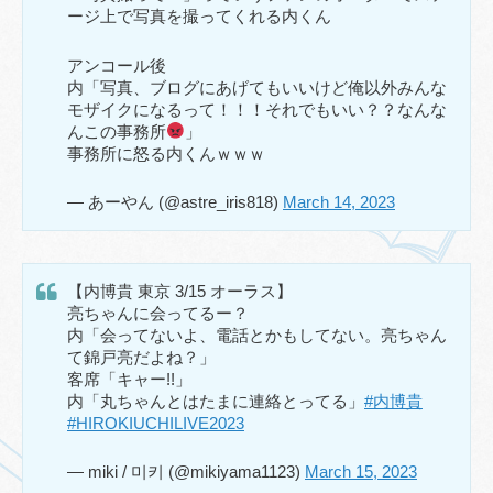
ージ上で写真を撮ってくれる内くん
アンコール後
内「写真、ブログにあげてもいいけど俺以外みんな
モザイクになるって！！！それでもいい？？なんな
んこの事務所
」
事務所に怒る内くんｗｗｗ
— あーやん (@astre_iris818)
March 14, 2023
【内博貴 東京 3/15 オーラス】
亮ちゃんに会ってるー？
内「会ってないよ、電話とかもしてない。亮ちゃん
て錦戸亮だよね？」
客席「キャー!!」
内「丸ちゃんとはたまに連絡とってる」
#内博貴
#HIROKIUCHILIVE2023
— miki / 미키 (@mikiyama1123)
March 15, 2023