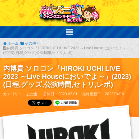
ホーム
/
その他
/
内博貴 ソロコン「HIROKI UCHI LIVE 2023 ～Live Houseにおいでよ～」
(2023)(日程,グッズ,公演時間,セトリ,レポ)
内博貴 ソロコン「HIROKI UCHI LIVE
2023 ～Live Houseにおいでよ～」(2023)
(日程,グッズ,公演時間,セトリ,レポ)
カテゴリー
その他
公開日
2023.03.01
最終更新日
2023/04/10