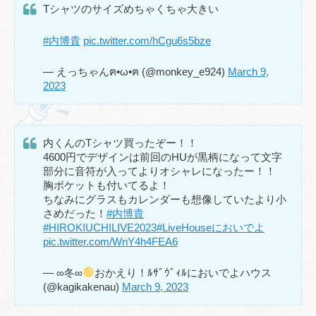
Tシャツのサイズめちゃくちゃ大きい
#内博貴
pic.twitter.com/hCgu6s5bze
— えっちゃんฅ•ω•ฅ (@monkey_e924)
March 9,
2023
内くんのTシャツ買ったぞー！！
4600円でデザインは前回のHUが黒柄になって文字
部分に音符が入ってよりオシャレになったー！！
胸ポケットも付いてるよ！
ちなみにグラスもカレンダーも想像していたより小
さめだった！
#内博貴
#HIROKIUCHILIVE2023
#LiveHouseにおいでよ
pic.twitter.com/WnY4h4FEA6
— ∞冬∞
おかえり！ﾙｻﾞｳﾞｨﾙにおいでよハウス
(@kagikakenau)
March 9, 2023