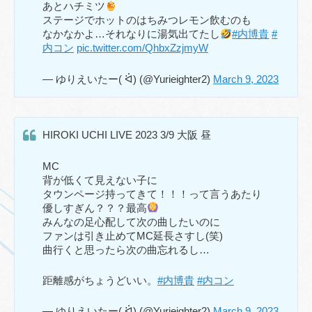
あとハチミツ
ステージでホットのはちみつレモン飲むのも
なかなかよ…それなりに湯気出てたし
#内博貴
#
内コン
pic.twitter.com/QhbxZzjmyW
— ゆりえいたー( ᐛ) (@Yurieighter2)
March 9, 2023
HIROKI UCHI LIVE 2023 3/9 大阪 昼
MC
背が低くて見えない子に
タウンページ持ってきて！！！って言うあたり
優しすぎん？？？最高
みんなの足心配して次の曲したいのに
ファンは引き止めてMC延長さすし(笑)
曲行くと思ったら次の曲忘れるし…
距離感がちょうどいい。
#内博貴
#内コン
— ゆりえいたー( ᐛ) (@Yurieighter2)
March 9, 2023