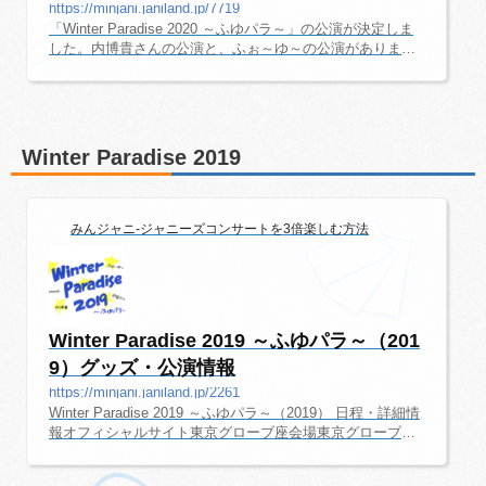
セ...
https://minjani.janiland.jp/7719
「Winter Paradise 2020 ～ふゆパラ～」の公演が決定しま
した。内博貴さんの公演と、ふぉ～ゆ～の公演がありま
す。一体どんなコンサートになるのか、今から楽しみです
ね。ここでは、コンサート初心者でも楽しめるように、コ
ンサートの情報を随時更新していきます。「Winter Paradis
e 2020 ～ふゆパラ～」 日程・詳細情報オフィシャルサイト
［東京］東京国際フォーラム ホールC会場東京国際フォー
Winter Paradise 2019
ラム ホールCチケット代金FC料金（全席指定・税込） 7,20
0円出演者11/7（土）～11/11（水）：内博貴11/12（木）～
11/15（日）：ふぉ～ゆ～...
みんジャニ-ジャニーズコンサートを3倍楽しむ方法
Winter Paradise 2019 ～ふゆパラ～（201
9）グッズ・公演情報
https://minjani.janiland.jp/2261
Winter Paradise 2019 ～ふゆパラ～（2019） 日程・詳細情
報オフィシャルサイト東京グローブ座会場東京グローブ座
チケット代金FC 7200円 一般 7700円出演者内博貴ふぉ～ゆ
～：福田悠太、辰巳雄大、越岡裕貴、松崎裕介宇宙Six：山