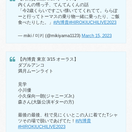
内くんの甥っ子、てんてんくんの話
「今2歳くらいですごい懐いててくれてて。ららぽ
ーと行ってトーマスの乗り物一緒に乗ったり、ご飯
食べたりした。」
#内博貴
#HIROKIUCHILIVE2023
— miki / 미키 (@mikiyama1123)
March 15, 2023
【内博貴 東京 3/15 オーラス】
ダブルアンコ
満月ムーンライト
見学
小川優
小久保向一朗(ジャニーズJr.)
森さん(大阪公演ギターの方)
最後の最後、柱で見にくいとこの人に着てたTシャ
ツその場で脱いであげてた！
#内博貴
#HIROKIUCHILIVE2023