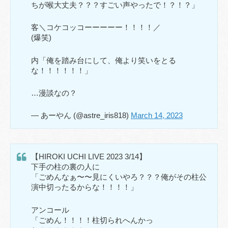
ちが喉大丈夫？？？すごい声やったで！？！？」
客＼コケコッコーーーーー！！！！／
(爆笑)
内「俺を踏み台にして、俺より笑いをとる
な！！！！！！」
…漫談なの？
— あーやん (@astre_iris818)
March 14, 2023
【HIROKI UCHI LIVE 2023 3/14】
下手の柱の裏の人に
「ごめんなぁ〜〜見にくいやろ？？？俺がその柱公
演中切ったるからな！！！！」
アンコール
「ごめん！！！！柱切られへんかっ