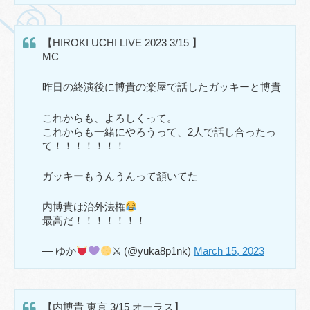
【HIROKI UCHI LIVE 2023 3/15 】
MC
昨日の終演後に博貴の楽屋で話したガッキーと博貴
これからも、よろしくって。
これからも一緒にやろうって、2人で話し合ったっ
て！！！！！！！
ガッキーもうんうんって頷いてた
内博貴は治外法権
最高だ！！！！！！！
— ゆか
⚔ (@yuka8p1nk)
March 15, 2023
【内博貴 東京 3/15 オーラス】