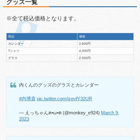
グッズ一覧
※全て税込価格となります。
商品
価格
カレンダー
2,600円
Tシャツ
4,000円
グラス
2,500円
内くんのグッズのグラスとカレンダー
#内博貴
pic.twitter.com/jzevfY32UR
— えっちゃんฅ•ω•ฅ (@monkey_e924)
March 9,
2023