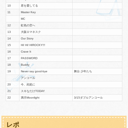
10
君を愛してる
11
Master Key
MC
12
虹色の空へ
13
大阪ロマネスク
14
Our Story
15
Hi! Hi! HIROCKY!!!
16
Crave It
17
PASSWORD
18
Buddy
19
Never say good-bye
舞台 少年たち
アンコール
20
今、此処に
21
スキなだけTODAY
22
満月Moonlight
3/15ダブルアンコール
レポ