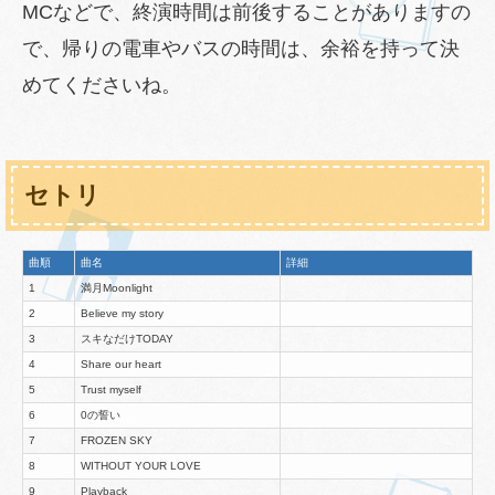
MCなどで、終演時間は前後することがありますの
で、帰りの電車やバスの時間は、余裕を持って決
めてくださいね。
セトリ
曲順
曲名
詳細
1
満月Moonlight
2
Believe my story
3
スキなだけTODAY
4
Share our heart
5
Trust myself
6
0の誓い
7
FROZEN SKY
8
WITHOUT YOUR LOVE
9
Playback