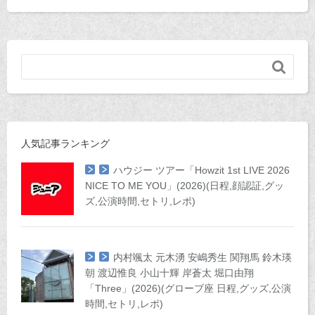

人気記事ランキング
ハウジー ツアー「Howzit 1st LIVE 2026
NICE TO ME YOU」(2026)(日程,顔認証,グッ
ズ,公演時間,セトリ,レポ)
内村颯太 元木湧 安嶋秀生 関翔馬 鈴木瑛
朝 渡辺惟良 小山十輝 岸蒼太 堀口由翔
「Three」(2026)(グローブ座 日程,グッズ,公演
時間,セトリ,レポ)