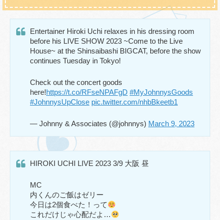
Entertainer Hiroki Uchi relaxes in his dressing room
before his LIVE SHOW 2023 ~Come to the Live
House~ at the Shinsaibashi BIGCAT, before the show
continues Tuesday in Tokyo!
Check out the concert goods
here!
https://t.co/RFseNPAFgD
#MyJohnnysGoods
#JohnnysUpClose
pic.twitter.com/nhbBkeetb1
— Johnny & Associates (@johnnys)
March 9, 2023
HIROKI UCHI LIVE 2023 3/9 大阪 昼
MC
内くんのご飯はゼリー
今日は2個食べた！って
これだけじゃ心配だよ…