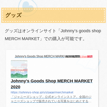
本亮太、江田剛、松本幸大、原嘉孝MADE：稲葉光、秋山
大河、冨岡健翔、福士申樹MADE公演日程昼の部夜の部11/
5（火）-18:0011/6（水）14:0018:0011/7（木）14:0018:00
グッズ
ふぉ～ゆ～公演日程昼の部夜の部11/9（土）-18:0011/10
（日）14:0018:0011/11（月）-18:0011/12（火）--11/13
（水）14:00（追加公演）18:00...
グッズはオンラインサイト「Johnny’s goods shop
MERCH MARKET」での購入が可能です。
Johnny's Goods Shop MERCH MARKET 2020
178152 Posts
1 User
7 Pockets
Johnny's Goods Shop MERCH MARKET
2020
https://johnnys-shop.jp/s/j/page/merchmarket
「ジャニーズショップ」公式オンラインストア。全国のジ
ャニーズショップで販売されている写真をはじめとする商
品を、インターネット上でお選びいただき、お買い求めい