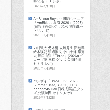
時間,セトリ,レポ)
2026年7月28日
AmBitious Boys be 関西ジュニア
「AmBitious 夏魂 2026」(2026)
(日程,顔認証,グッズ,公演時間,セ
トリ,レポ)
2026年7月28日
内村颯太 元木湧 安嶋秀生 関翔馬
鈴木瑛朝 渡辺惟良 小山十輝 岸蒼
太 堀口由翔「Three」(2026)(グ
ローブ座 日程,グッズ,公演時間,
セトリ,レポ)
2026年7月28日
バンザイ「B&ZAI LIVE 2026
Summer Beat」(2026)(TDC
Kanadevia Hall 日程,顔認証,グッ
ズ,公演時間,セトリ,レポ)
2026年7月22日