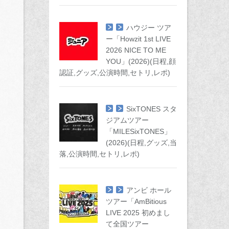
ハウジー ツア
ー「Howzit 1st LIVE
2026 NICE TO ME
YOU」(2026)(日程,顔
認証,グッズ,公演時間,セトリ,レポ)
SixTONES スタ
ジアムツアー
「MILESixTONES」
(2026)(日程,グッズ,当
落,公演時間,セトリ,レポ)
アンビ ホール
ツアー「AmBitious
LIVE 2025 初めまし
て全国ツアー