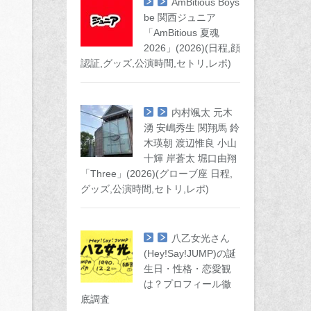
AmBitious Boys
be 関西ジュニア
「AmBitious 夏魂
2026」(2026)(日程,顔
認証,グッズ,公演時間,セトリ,レポ)
内村颯太 元木
湧 安嶋秀生 関翔馬 鈴
木瑛朝 渡辺惟良 小山
十輝 岸蒼太 堀口由翔
「Three」(2026)(グローブ座 日程,
グッズ,公演時間,セトリ,レポ)
八乙女光さん
(Hey!Say!JUMP)の誕
生日・性格・恋愛観
は？プロフィール徹
底調査