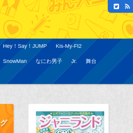
Hey！Say！JUMP
Kis-My-Ft2
SnowMan
なにわ男子
Jr.
舞台
,グ