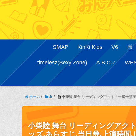
SMAP
KinKi Kids
V6
嵐
timelesz(Sexy Zone)
A.B.C-Z
WE
ホーム
/
Jr.
/
小柴陸 舞台 リーディングアクト「一富士茄子牛焦
小柴陸 舞台 リーディングアクト「
ッズ,あらすじ,当日券,上演時間,