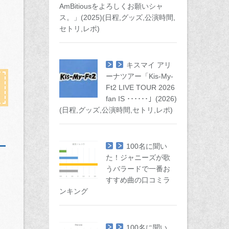
AmBitiousをよろしくお願いシャ
ス。」(2025)(日程,グッズ,公演時間,
セトリ,レポ)
キスマイ アリ
ーナツアー「Kis-My-
Ft2 LIVE TOUR 2026
fan IS ･･････」(2026)
(日程,グッズ,公演時間,セトリ,レポ)
100名に聞い
た！ジャニーズが歌
うバラードで一番お
すすめ曲の口コミラ
ンキング
100名に聞い