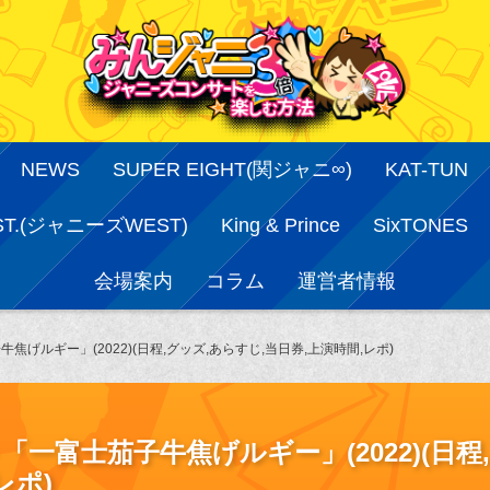
NEWS
SUPER EIGHT(関ジャニ∞)
KAT-TUN
ST.(ジャニーズWEST)
King & Prince
SixTONES
会場案内
コラム
運営者情報
げルギー」(2022)(日程,グッズ,あらすじ,当日券,上演時間,レポ)
一富士茄子牛焦げルギー」(2022)(日程
レポ)