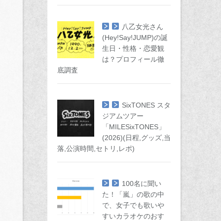
八乙女光さん
(Hey!Say!JUMP)の誕
生日・性格・恋愛観
は？プロフィール徹
底調査
SixTONES スタ
ジアムツアー
「MILESixTONES」
(2026)(日程,グッズ,当
落,公演時間,セトリ,レポ)
100名に聞い
た！「嵐」の歌の中
で、女子でも歌いや
すいカラオケのおす