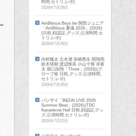
時間,セトリ,レポ)
2026年7月28日
AmBitious Boys be 関西ジュニア
「AmBitious 夏魂 2026」(2026)
(日程,顔認証,グッズ,公演時間,セ
トリ,レポ)
2026年7月28日
内村颯太 元木湧 安嶋秀生 関翔馬
鈴木瑛朝 渡辺惟良 小山十輝 岸蒼
太 堀口由翔「Three」(2026)(グ
ローブ座 日程,グッズ,公演時間,
セトリ,レポ)
2026年7月28日
バンザイ「B&ZAI LIVE 2026
Summer Beat」(2026)(TDC
Kanadevia Hall 日程,顔認証,グッ
ズ,公演時間,セトリ,レポ)
2026年7月22日