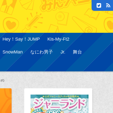
Hey！Say！JUMP
Kis-My-Ft2
SnowMan
なにわ男子
Jr.
舞台
ポ)