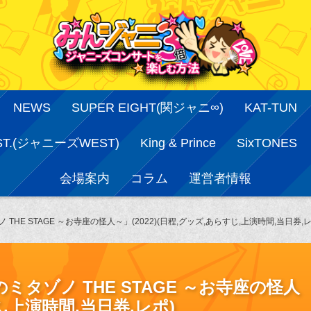
NEWS
SUPER EIGHT(関ジャニ∞)
KAT-TUN
ST.(ジャニーズWEST)
King & Prince
SixTONES
会場案内
コラム
運営者情報
HE STAGE ～お寺座の怪人～」(2022)(日程,グッズ,あらすじ,上演時間,当日券,レ
タゾノ THE STAGE ～お寺座の怪人
じ,上演時間,当日券,レポ)