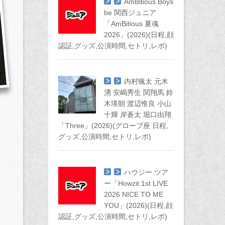
AmBitious Boys
be 関西ジュニア
「AmBitious 夏魂
2026」(2026)(日程,顔
認証,グッズ,公演時間,セトリ,レポ)
内村颯太 元木
湧 安嶋秀生 関翔馬 鈴
木瑛朝 渡辺惟良 小山
十輝 岸蒼太 堀口由翔
「Three」(2026)(グローブ座 日程,
グッズ,公演時間,セトリ,レポ)
ハウジー ツア
ー「Howzit 1st LIVE
2026 NICE TO ME
YOU」(2026)(日程,顔
認証,グッズ,公演時間,セトリ,レポ)