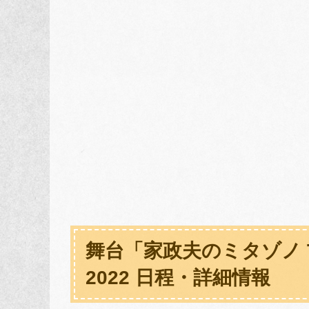
舞台「家政夫のミタゾノ T
2022 日程・詳細情報