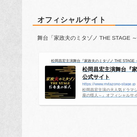
オフィシャルサイト
舞台「家政夫のミタゾノ THE STAG
松岡昌宏主演舞台『家政夫のミタゾノ THE STAG
松岡昌宏主演舞台『家政
公式サイト
https://www.mitazono-stage.jp
松岡昌宏主演の大人気ドラマシリ
座の怪人～』オフィシャルサ
嘉孝 矢島舞美 本折最強さ
貴美子