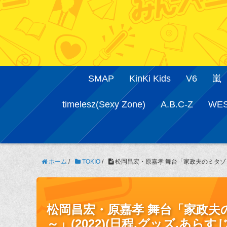
SMAP
KinKi Kids
V6
嵐
timelesz(Sexy Zone)
A.B.C-Z
WE
ホーム
/
TOKIO
/
松岡昌宏・原嘉孝 舞台「家政夫のミタゾノ T
松岡昌宏・原嘉孝 舞台「家政夫のミ
～」(2022)(日程,グッズ,あらす