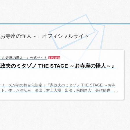
E ～お寺座の怪人～」オフィシャルサイト
E ～お寺座の怪人～』公式サイト
1 Pocket
夫のミタゾノ THE STAGE ～お寺座の怪人～』
ーズが初の舞台化決定！『家政夫のミタゾノ THE STAGE ～お寺
イト。作：八津弘幸 演出：村上大樹 出演：松岡昌宏 矢作穂香 原
とし 奈良原大泰 ／ 平田敦子 しゅはまはるみ ／ 六角精児 余