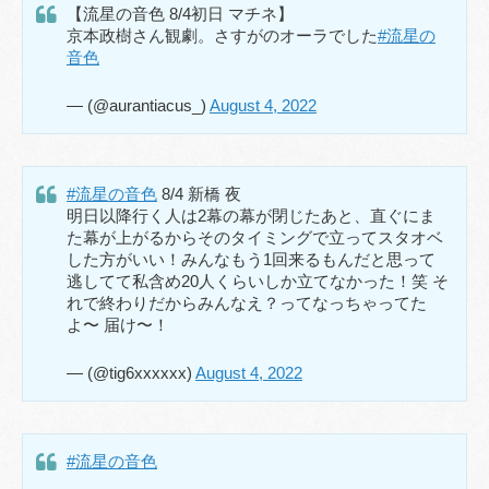
【流星の音色 8/4初日 マチネ】
京本政樹さん観劇。さすがのオーラでした
#流星の
音色
— (@aurantiacus_)
August 4, 2022
#流星の音色
8/4 新橋 夜
明日以降行く人は2幕の幕が閉じたあと、直ぐにま
た幕が上がるからそのタイミングで立ってスタオベ
した方がいい！みんなもう1回来るもんだと思って
逃してて私含め20人くらいしか立てなかった！笑 そ
れで終わりだからみんなえ？ってなっちゃってた
よ〜 届け〜！
— (@tig6xxxxxx)
August 4, 2022
#流星の音色