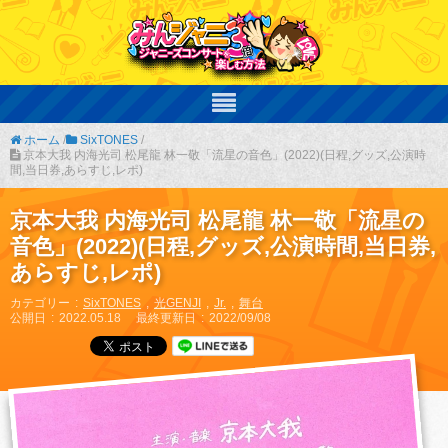
ホーム
/
SixTONES
/
京本大我 内海光司 松尾龍 林一敬「流星の音色」(2022)(日程,グッズ,公演時
間,当日券,あらすじ,レポ)
京本大我 内海光司 松尾龍 林一敬「流星の
音色」(2022)(日程,グッズ,公演時間,当日券,
あらすじ,レポ)
カテゴリー
SixTONES
光GENJI
Jr.
舞台
公開日
2022.05.18
最終更新日
2022/09/08