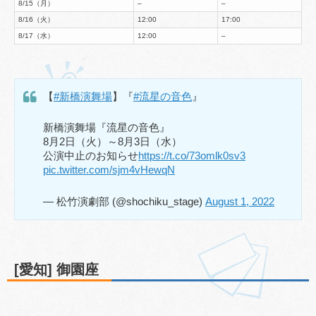
8/15（月）
–
–
8/16（火）
12:00
17:00
8/17（水）
12:00
–
【
#新橋演舞場
】『
#流星の音色
』
新橋演舞場『流星の音色』
8月2日（火）～8月3日（水）
公演中止のお知らせ
https://t.co/73omlk0sv3
pic.twitter.com/sjm4vHewqN
— 松竹演劇部 (@shochiku_stage)
August 1, 2022
[愛知] 御園座