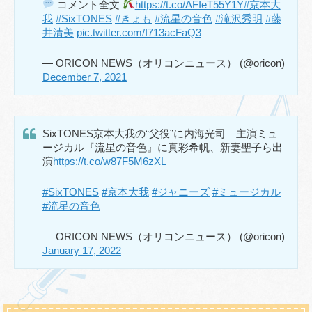
コメント全文
https://t.co/AFIeT55Y1Y
#京本大
我
#SixTONES
#きょも
#流星の音色
#滝沢秀明
#藤
井清美
pic.twitter.com/I713acFaQ3
— ORICON NEWS（オリコンニュース） (@oricon)
December 7, 2021
SixTONES京本大我の“父役”に内海光司 主演ミュ
ージカル『流星の音色』に真彩希帆、新妻聖子ら出
演
https://t.co/w87F5M6zXL
#SixTONES
#京本大我
#ジャニーズ
#ミュージカル
#流星の音色
— ORICON NEWS（オリコンニュース） (@oricon)
January 17, 2022