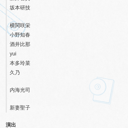
坂本研技
横関咲栄
小野知春
酒井比那
yui
本多玲菜
久乃
内海光司
新妻聖子
演出