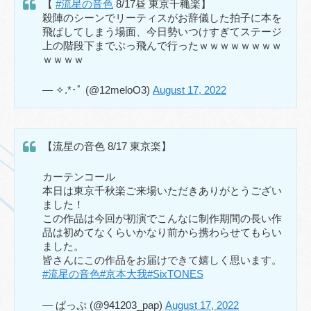
【
#流星の音色
8/17昼 東京千穐楽】
殺陣のシーンでリーティスがお辞儀した拍子に本を
飛ばしてしまう場面、今日勢いつけすぎてステージ
上の階段下までぶっ飛んで行ったｗｗｗｗｗｗｗｗ
ｗｗｗｗ
— ✧.*･ﾟ (@12meloO3)
August 17, 2022
【流星の音色 8/17 東京楽】
カーテンコール
本日は東京千秋楽ご来場いただきありがとうござい
ました！
この作品は今回が初演でこんなに制作期間の長い作
品は初めてなくらいかなり前から携わらせてもらい
ました。
皆さんにこの作品をお届けできて嬉しく思います。
#流星の音色
#京本大我
#SixTONES
— ぱっぷ (@941203_pap)
August 17, 2022