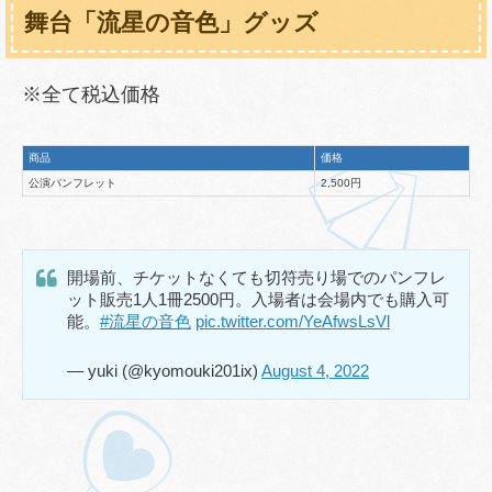
舞台「流星の音色」グッズ
※全て税込価格
商品
価格
公演パンフレット
2,500円
開場前、チケットなくても切符売り場でのパンフレ
ット販売1人1冊2500円。入場者は会場内でも購入可
能。
#流星の音色
pic.twitter.com/YeAfwsLsVl
— yuki (@kyomouki201ix)
August 4, 2022