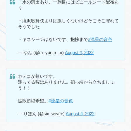
・水の演出あり、一列目にはビニールシート配布あ
り
・滝沢歌舞伎よりは激しくないけどそこそこ濡れて
そうでした
・キスシーンはないです、抱擁まで
#流星の音色
— ゆん (@m_yunm_m)
August 4, 2022
カテコが短いです。
迷ってる暇はありません。初っ端から立ちましょ
う！！
拡散超絶希望。
#流星の音色
— りぼん (@six_weare)
August 4, 2022