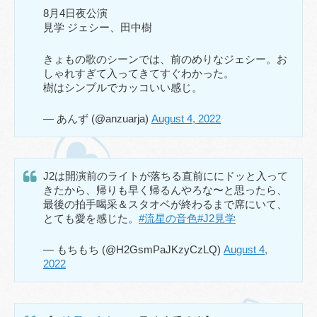
8月4日夜公演
見学 ジェシー、田中樹
きょもの歌のシーンでは、前のめりなジェシー。お
しゃれすぎて入ってきてすぐわかった。
樹はシンプルでカッコいい感じ。
— あんず (@anzuarja)
August 4, 2022
J2は開演前のライトが落ちる直前ににドッと入って
きたから、帰りも早く帰るんやろな〜と思ったら、
最後の拍手喝采＆スタオベが終わるまで席にいて、
とても愛を感じた。
#流星の音色
#J2見学
— もちもち (@H2GsmPaJKzyCzLQ)
August 4,
2022