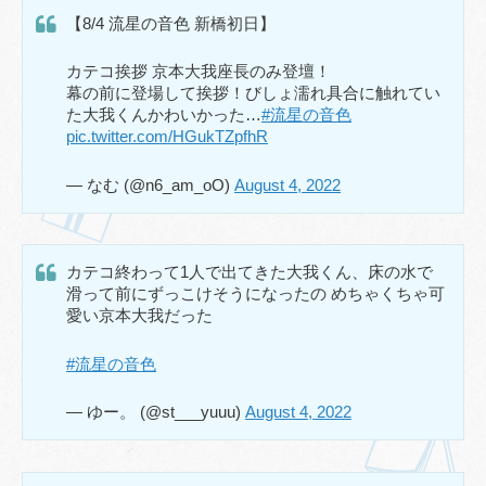
【8/4 流星の音色 新橋初日】
カテコ挨拶 京本大我座長のみ登壇！
幕の前に登場して挨拶！びしょ濡れ具合に触れてい
た大我くんかわいかった…
#流星の音色
pic.twitter.com/HGukTZpfhR
— なむ (@n6_am_oO)
August 4, 2022
カテコ終わって1人で出てきた大我くん、床の水で
滑って前にずっこけそうになったの めちゃくちゃ可
愛い京本大我だった
#流星の音色
— ゆー。 (@st___yuuu)
August 4, 2022