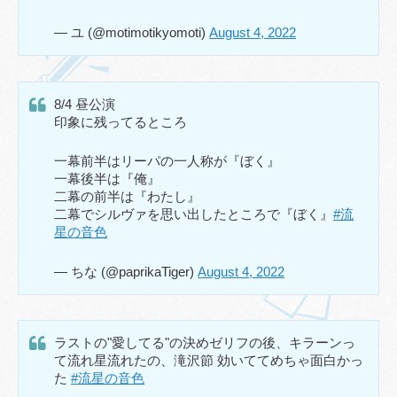
— ユ (@motimotikyomoti)
August 4, 2022
8/4 昼公演
印象に残ってるところ
一幕前半はリーパの一人称が『ぼく』
一幕後半は『俺』
二幕の前半は『わたし』
二幕でシルヴァを思い出したところで『ぼく』
#流
星の音色
— ちな (@paprikaTiger)
August 4, 2022
ラストの"愛してる"の決めゼリフの後、キラーンっ
て流れ星流れたの、滝沢節 効いててめちゃ面白かっ
た
#流星の音色