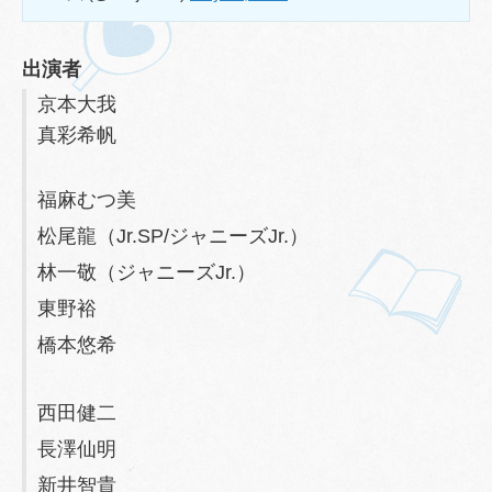
出演者
京本大我
真彩希帆
福麻むつ美
松尾龍（Jr.SP/ジャニーズJr.）
林一敬（ジャニーズJr.）
東野裕
橋本悠希
西田健二
長澤仙明
新井智貴