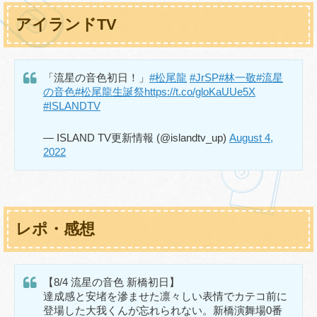
アイランドTV
「流星の音色初日！」
#松尾龍
#JrSP
#林一敬
#流星
の音色
#松尾龍生誕祭
https://t.co/gloKaUUe5X
#ISLANDTV
— ISLAND TV更新情報 (@islandtv_up)
August 4,
2022
レポ・感想
【8/4 流星の音色 新橋初日】
達成感と安堵を滲ませた凛々しい表情でカテコ前に
登場した大我くんが忘れられない。新橋演舞場0番