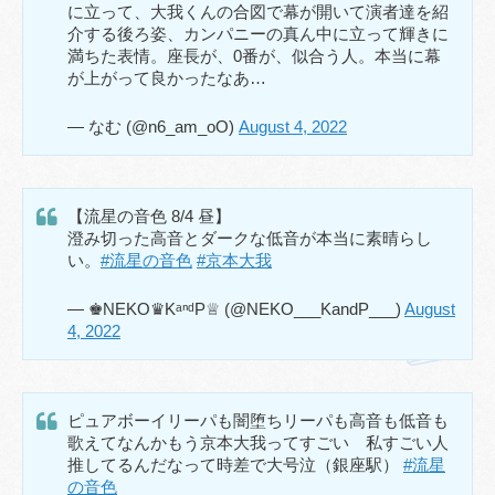
に立って、大我くんの合図で幕が開いて演者達を紹
介する後ろ姿、カンパニーの真ん中に立って輝きに
満ちた表情。座長が、0番が、似合う人。本当に幕
が上がって良かったなあ…
— なむ (@n6_am_oO)
August 4, 2022
【流星の音色 8/4 昼】
澄み切った高音とダークな低音が本当に素晴らし
い。
#流星の音色
#京本大我
— ♚NEKO♛KᵃⁿᵈP♕ (@NEKO___KandP___)
August
4, 2022
ピュアボーイリーパも闇堕ちリーパも高音も低音も
歌えてなんかもう京本大我ってすごい 私すごい人
推してるんだなって時差で大号泣（銀座駅）
#流星
の音色