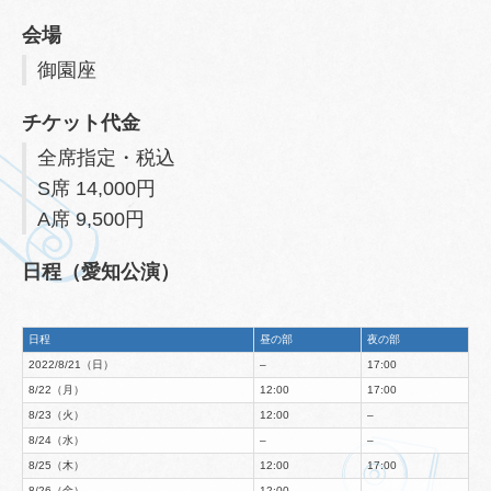
会場
御園座
チケット代金
全席指定・税込
S席 14,000円
A席 9,500円
日程（愛知公演）
日程
昼の部
夜の部
2022/8/21（日）
–
17:00
8/22（月）
12:00
17:00
8/23（火）
12:00
–
8/24（水）
–
–
8/25（木）
12:00
17:00
8/26（金）
12:00
–