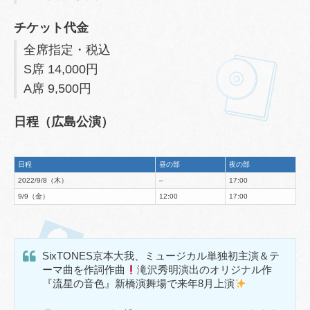
チケット代金
全席指定・税込
S席 14,000円
A席 9,500円
日程（広島公演）
日程
昼の部
夜の部
2022/9/8（木）
–
17:00
9/9（金）
12:00
17:00
SixTONES京本大我、ミュージカル単独初主演＆テ
ーマ曲を作詞作曲
滝沢秀明演出のオリジナル作
『流星の音色』新橋演舞場で来年8月上演