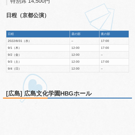
特別席 14,500円
日程（京都公演）
日程
昼の部
夜の部
2022/8/31（水）
–
17:00
9/1（木）
12:00
17:00
9/2（金）
12:00
–
9/3（土）
12:00
17:00
9/4（日）
12:00
–
[広島] 広島文化学園HBGホール