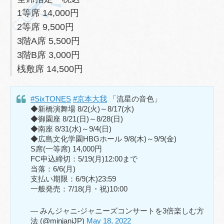
1等席 14,000円
2等席 9,500円
3階A席 5,500円
3階B席 3,000円
桟敷席 14,500円
#SixTONES
#京本大我
「流星の音色」
◆新橋演舞場 8/2(火)～8/17(水)
◆御園座 8/21(日)～8/28(日)
◆南座 8/31(水)～9/4(日)
◆広島文化学園HBGホール 9/8(木)～9/9(金)
S席(一等席) 14,000円
FC申込締切：5/19(月)12:00まで
当落：6/6(月)
支払い期限：6/9(木)23:59
一般発売：7/18(月・祝)10:00
— みんジャニ-ジャニーズコンサートを3倍楽しむ方
法 (@minjaniJP)
May 18, 2022