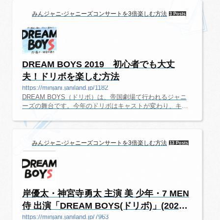
定・税込 ...
みんジャニ-ジャニーズコンサートを3倍楽しむ方法
3 Posts
DREAM BOYS 2019 初心者でも大丈
夫！ドリボを楽しむ方法
https://minjani.janiland.jp/1182
DREAM BOYS（ドリボ）は、帝国劇場て行われるジャニ
ーズの舞台です。今年のドリボはキャストが変わり、キス
マイの玉森さん・千賀さん、宮田さんから、King & Prince
（キンプリ）の岸さん、神宮寺さんにバトンタッチされま
した。滝沢さん、亀梨さん、玉森さんと引き継がれてきた
ジャニーズ伝統の舞台、新生「DREAM BOYS」がどんな
みんジャニ-ジャニーズコンサートを3倍楽しむ方法
13 Posts
舞台になるのか楽しみですね。ここでは、舞台初心者でも
楽しめるように、ドリボの情報を随時更新していきます。
DREAM BOYS（ドリボ）最新情報2020年、2021年のドリ
ボについてはこちらのページに詳細があ...
岸優太・神宮寺勇太 主演 美 少年・7 MEN
侍 出演「DREAM BOYS(ドリボ)」(2020)
(...
https://minjani.janiland.jp/7963