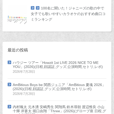
100名に聞いた！ジャニーズの歌の中で
女子でも歌いやすいカラオケのおすすめ曲口コ
ミランキング
最近の投稿
ハウジー ツアー「Howzit 1st LIVE 2026 NICE TO ME
YOU」(2026)(日程,顔認証,グッズ,公演時間,セトリ,レポ)
2026年7月28日
AmBitious Boys be 関西ジュニア「AmBitious 夏魂 2026」
(2026)(日程,顔認証,グッズ,公演時間,セトリ,レポ)
2026年7月28日
内村颯太 元木湧 安嶋秀生 関翔馬 鈴木瑛朝 渡辺惟良 小山
十輝 岸蒼太 堀口由翔「Three」(2026)(グローブ座 日程,グ