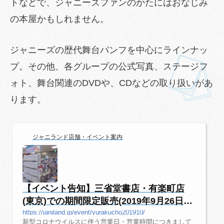
トなどで、ジャニーズファンのかたにはおなじみ
の本屋かもしれません。
ジャニーズの歴代舞台パンフを中心にラインナッ
プ。その他、各グループの公式写真、ステージフ
ォト、舞台関連のDVDや、CDなどの取り扱いがあ
ります。
ジャニランド店舗・イベント案内
【イベント告知】三省堂書店・有楽町店
(東京)での期間限定販売(2019年9月26日～
終...
https://janiland.jp/event/yurakucho201910/
新型コロナウイルスに伴う営業日・営業時間につきまして