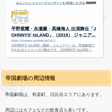
みんジャニ-ジャニーズコンサートを3倍楽しむ方法
13 Posts
平野紫耀・永瀬廉・髙橋海人 出演舞台「J
OHNNYS' IsLAND」（2019） ジャニア...
https://minjani.janiland.jp/1472
JOHNNYS' IsLAND（通称：ジャニアイ）は、帝国劇場で
行われるジャニーズの舞台です。JOHNNYS' IsLAND（ジ
ャニアイ）がどんな舞台になるのか、今から楽しみです
ね。ここでは、初心者でも楽しめるように、舞台の情報を
随時更新していきます。JOHNNYS' IsLAND（ジャニア
イ）2019 日程・詳細情報オフィシャルサイトJOHNNYS' Is
LAND（ジャニアイ）オフィシャルサイト。帝国劇場会場帝
帝国劇場の周辺情報
国劇場チケット代金S席 12,800円、A席10,000円、B席8,00
0円、C席6,000円（税込）出演者King & Prince（平野紫
耀、永瀬廉、髙橋海人...
帝国劇場は、有楽町、日比谷エリアにあります。
周辺にはカフェなどの飲食店も多いです。