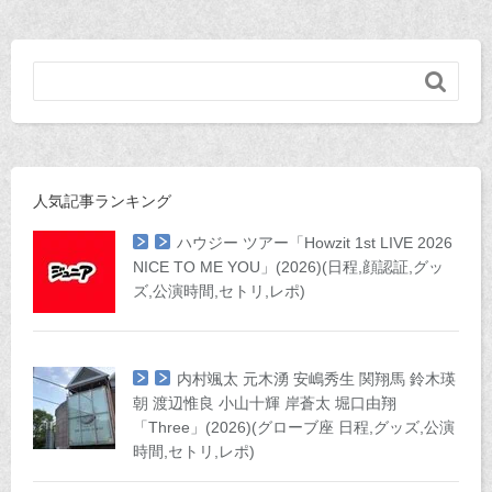

人気記事ランキング
ハウジー ツアー「Howzit 1st LIVE 2026
NICE TO ME YOU」(2026)(日程,顔認証,グッ
ズ,公演時間,セトリ,レポ)
内村颯太 元木湧 安嶋秀生 関翔馬 鈴木瑛
朝 渡辺惟良 小山十輝 岸蒼太 堀口由翔
「Three」(2026)(グローブ座 日程,グッズ,公演
時間,セトリ,レポ)