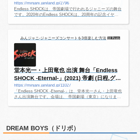
ズ,...
https://minjani.janiland.jp/2796
Endless SHOCKは、帝国劇場で行われるジャニーズの舞台
です。2020年のEndless SHOCKは、20周年の記念イヤー
の舞台となります。どんな舞台になるのか、今から楽しみ
ですね。ここでは、初心者でも楽しめるように、舞台の情
報を随時更新していきます。Endless SHOCK 20th Anniver
sary 日程・詳細情報新型コロナウイルス感染の拡大に伴う
みんジャニ-ジャニーズコンサートを3倍楽しむ方法
10 Posts
ジャニーズグループ公演に関するお知らせこちらのページ
で休演・中止・振替公演等の最新情報を更新しています。
オフィシャルサイトEndless SHOCK オフィシャルサイ
ト。東宝の公式YouTubeチャンネル「Toh...
堂本光一・上田竜也 出演 舞台「Endless
SHOCK -Eternal-」(2021) 帝劇 (日程,グ
ッ...
https://minjani.janiland.jp/11027
「Endless SHOCK -Eternal-」は、堂本光一さん・上田竜也
さん出演舞台です。会場は、 帝国劇場（東京）になりま
す。ここでは、舞台初心者でも楽しめるように、舞台の情
報を随時更新していきます。「Endless SHOCK -Eternal 」
2021 日程・詳細情報オフィシャルサイト「Endless SHOC
KーEternalー」 公式サイト。映画「Endless SHOCK」 公
式サイト。SHOCK インスタグラム この投稿をInstagramで
DREAM BOYS（ドリボ）
見る EndlessSHOCK_official(@endlessshock_official)がシ
ェアした投稿 帝国劇場会場帝国劇場チケット代金全席指