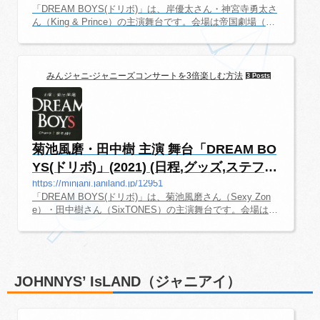
「DREAM BOYS(ドリボ)」は、岸優太さん・神宮寺勇太さ
ん（King & Prince）の主演舞台です。会場は帝国劇場（東
京）になります。一体どんな舞台になるのか、今から楽し
みですね。ここでは、舞台初心者でも楽しめるように、舞
台の情報を随時更新していきます。「DREAM BOYS(ドリ
ボ)」2021 最新情報2021年のドリボが決定しました。最新
みんジャニ-ジャニーズコンサートを3倍楽しむ方法
3 Posts
情報はこちらのページにまとめてあります。「DREAM BO
YS(ドリボ)」2020 日程・詳細情報オフィシャルサイト「D
REAM BOYS(ドリボ)」オフィシャルサイト。［東京］帝
国劇場会場帝国劇場チケット代金全席...
菊池風磨・田中樹 主演 舞台「DREAM BO
YS(ドリボ)」(2021) (日程,グッズ,ステフ
ォ,...
https://minjani.janiland.jp/12951
「DREAM BOYS(ドリボ)」は、菊池風磨さん（Sexy Zon
e）・田中樹さん（SixTONES）の主演舞台です。会場は帝
国劇場（東京）になります。一体どんな舞台になるのか、
今から楽しみですね。ここでは、舞台初心者でも楽しめる
ように、舞台の情報を随時更新していきます。「DREAM B
OYS(ドリボ)」2021 日程・詳細情報オフィシャルサイト
「DREAM BOYS(ドリボ)」オフィシャルサイト。［東京］
JOHNNYS’ IsLAND（ジャニアイ）
帝国劇場会場帝国劇場チケット代金全席指定・税込S席 12,
800円A席 8,000円出演者菊池風磨（Sexy Zone）田中樹（S
ixTONES）7 MEN 侍少年忍者紫吹淳鳳蘭日...