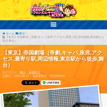
ホーム
/
舞台
/
【東京】帝国劇場（帝劇,キャパ,座席,アクセス,最寄り駅,周辺情報,東京駅から
徒歩,舞台）
【東京】帝国劇場（帝劇,キャパ,座席,アク
セス,最寄り駅,周辺情報,東京駅から徒歩,舞
台）
カテゴリー
舞台
会場案内
公開日
2021.08.17
最終更新日
2022/04/16