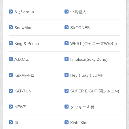
Aぇ! group
中島健人
SnowMan
SixTONES
King & Prince
WEST.(ジャニーズWEST)
A.B.C-Z
timelesz(Sexy Zone)
Kis-My-Ft2
Hey！Say！JUMP
KAT-TUN
SUPER EIGHT(関ジャニ∞)
NEWS
タッキー＆翼
嵐
KinKi Kids