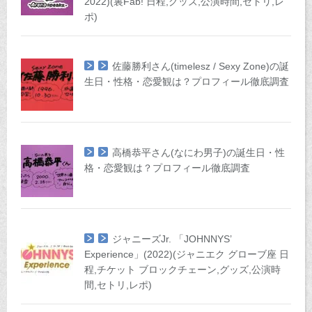
2022)(裏Fab! 日程,グッズ,公演時間,セトリ,レ
ポ)
佐藤勝利さん(timelesz / Sexy Zone)の誕
生日・性格・恋愛観は？プロフィール徹底調査
高橋恭平さん(なにわ男子)の誕生日・性
格・恋愛観は？プロフィール徹底調査
ジャニーズJr. 「JOHNNYS’
Experience」(2022)(ジャニエク グローブ座 日
程,チケット ブロックチェーン,グッズ,公演時
間,セトリ,レポ)