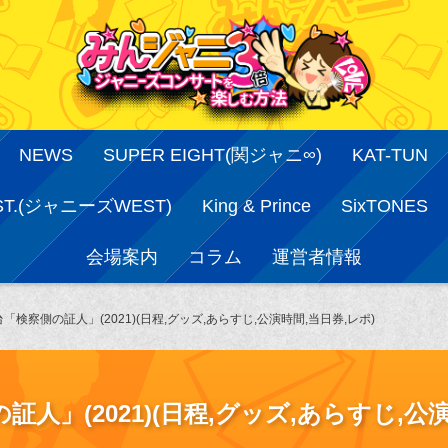
NEWS
SUPER EIGHT(関ジャニ∞)
KAT-TUN
ST.(ジャニーズWEST)
King & Prince
SixTONES
会場案内
コラム
運営者情報
検察側の証人」(2021)(日程,グッズ,あらすじ,公演時間,当日券,レポ)
人」(2021)(日程,グッズ,あらすじ,公