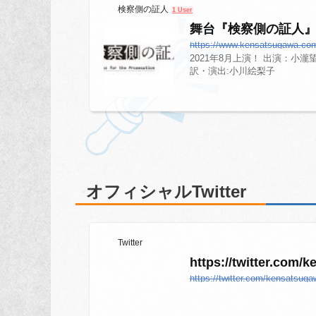
検察側の証人
1 User
舞台『検察側の証人
https://www.kensatsugawa.co
2021年8月上演！ 出演：小瀧
訳・演出:小川絵梨子
オフィシャルTwitter
Twitter
https://twitter.com/
https://twitter.com/kensatsug