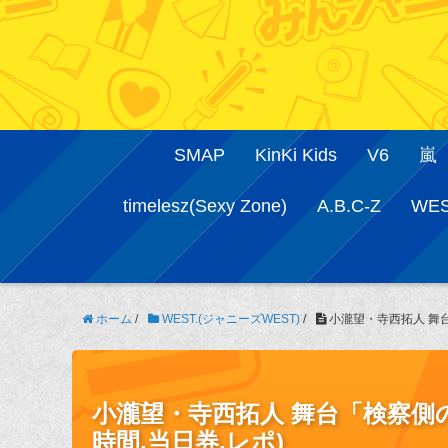
SMAP
KinKi Kids
V6
嵐
timelesz(Sexy Zone)
A.B.C-Z
WE
ホーム
/
WEST.(ジャニーズWEST)
/
小瀧望・寺西拓人 舞台「
小瀧望・寺西拓人 舞台「検察側の証
時間,当日券,レポ)