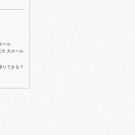
ホール
医大 大ホール
帰りできる？