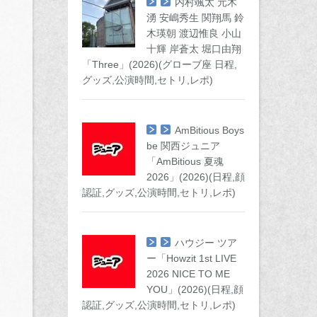
内村颯太 元木
湧 安嶋秀生 関翔馬 鈴
木瑛朝 渡辺惟良 小山
十輝 岸蒼太 堀口由翔
「Three」(2026)(グローブ座 日程,
グッズ,公演時間,セトリ,レポ)
AmBitious Boys
be 関西ジュニア
「AmBitious 夏魂
2026」(2026)(日程,顔
認証,グッズ,公演時間,セトリ,レポ)
ハウジー ツア
ー「Howzit 1st LIVE
2026 NICE TO ME
YOU」(2026)(日程,顔
認証,グッズ,公演時間,セトリ,レポ)