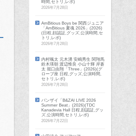
時間,セトリ,レポ)
2026年7月28日
AmBitious Boys be 関西ジュニア
「AmBitious 夏魂 2026」(2026)
(日程,顔認証,グッズ,公演時間,セ
トリ,レポ)
2026年7月28日
内村颯太 元木湧 安嶋秀生 関翔馬
鈴木瑛朝 渡辺惟良 小山十輝 岸蒼
太 堀口由翔「Three」(2026)(グ
ローブ座 日程,グッズ,公演時間,
セトリ,レポ)
2026年7月28日
バンザイ「B&ZAI LIVE 2026
Summer Beat」(2026)(TDC
Kanadevia Hall 日程,顔認証,グッ
ズ,公演時間,セトリ,レポ)
2026年7月22日