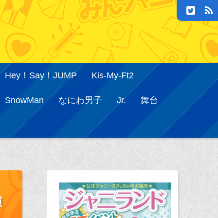
Hey！Say！JUMP
Kis-My-Ft2
SnowMan
なにわ男子
Jr.
舞台
演