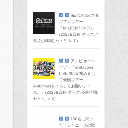
SixTONES スタ
ジアムツアー
「MILESixTONES」
(2026)(日程,グッズ,当
落,公演時間,セトリ,レポ)
アンビ ホール
ツアー「AmBitious
LIVE 2025 初めまし
て全国ツアー
AmBitiousをよろしくお願いシャ
ス。」(2025)(日程,グッズ,公演時間,
セトリ,レポ)
100名に聞い
た！ジャニーズの歌