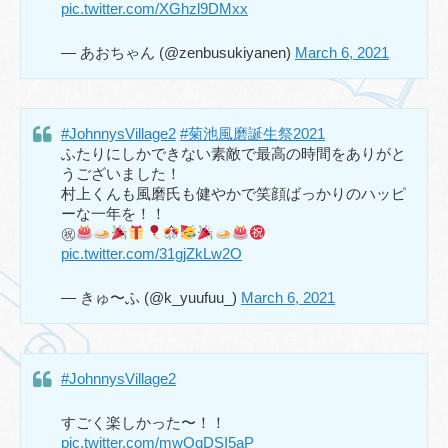
pic.twitter.com/XGhzl9DMxx
— あおちゃん (@zenbusukiyanen)
March 6, 2021
#JohnnysVillage2
#菊池風磨誕生祭2021
ふたりにしかできない素敵で最高の時間をありがと
うございました！
村上くんも風磨氏も健やかで笑顔ばっかりのハッピ
ーな一年を！！
㊗
pic.twitter.com/31gjZkLw2O
— きゅ〜ふ (@k_yuufuu_)
March 6, 2021
#JohnnysVillage2
すごく楽しかった〜！！
pic.twitter.com/mwQqDSI5aP