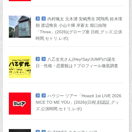
内村颯太 元木湧 安嶋秀生 関翔馬 鈴木瑛
朝 渡辺惟良 小山十輝 岸蒼太 堀口由翔
「Three」(2026)(グローブ座 日程,グッズ,公演
時間,セトリ,レポ)
八乙女光さん(Hey!Say!JUMP)の誕生
日・性格・恋愛観は？プロフィール徹底調査
ハウジー ツアー「Howzit 1st LIVE 2026
NICE TO ME YOU」(2026)(日程,顔認証,グッ
ズ,公演時間,セトリ,レポ)