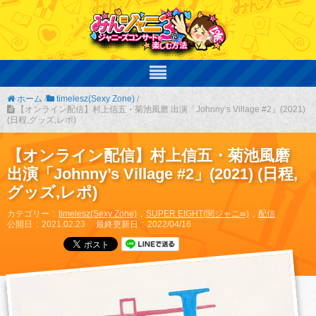
ホーム
/
timelesz(Sexy Zone)
/
【オンライン配信】村上信五・菊池風磨 出演「Johnny’s Village #2」(2021)
(日程,グッズ,レポ)
【オンライン配信】村上信五・菊池風磨
出演「Johnny’s Village #2」(2021) (日程,
グッズ,レポ)
カテゴリー
timelesz(Sexy Zone)
SUPER EIGHT(関ジャニ∞)
配信
公開日
2021.02.23
最終更新日
2022/04/16