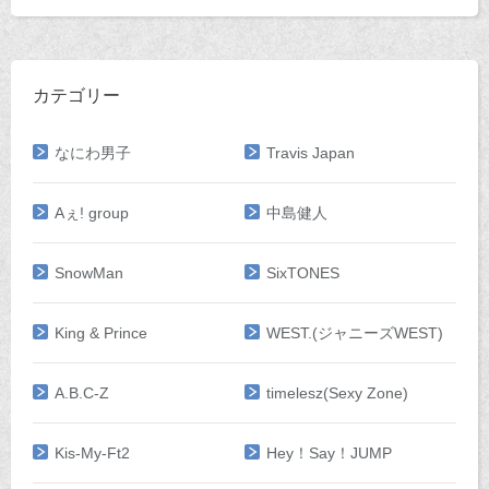
カテゴリー
なにわ男子
Travis Japan
Aぇ! group
中島健人
SnowMan
SixTONES
King & Prince
WEST.(ジャニーズWEST)
A.B.C-Z
timelesz(Sexy Zone)
Kis-My-Ft2
Hey！Say！JUMP