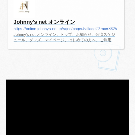
Johnny's net オンライン
https://online.johnnys-net.jp/s/jno/page/Jvillage2?ima=3625
Johnny's net オンライン。トップ、お知らせ、公演スケジ
ュール、グッズ、マイページ、はじめての方へ、ご利用ガ
イドなどの情報を掲載。