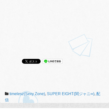
timelesz(Sexy Zone)
,
SUPER EIGHT(関ジャニ∞)
,
配
信