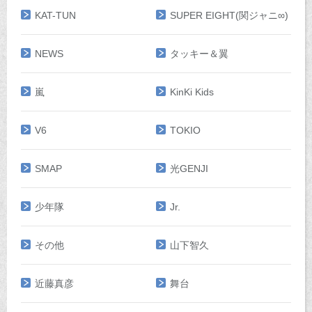
KAT-TUN
SUPER EIGHT(関ジャニ∞)
NEWS
タッキー＆翼
嵐
KinKi Kids
V6
TOKIO
SMAP
光GENJI
少年隊
Jr.
その他
山下智久
近藤真彦
舞台