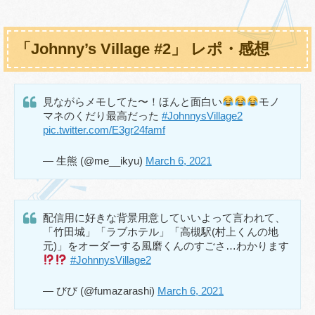
「Johnny’s Village #2」 レポ・感想
見ながらメモしてた〜！ほんと面白い
モノ
マネのくだり最高だった
#JohnnysVillage2
pic.twitter.com/E3gr24famf
— 生熊 (@me__ikyu)
March 6, 2021
配信用に好きな背景用意していいよって言われて、
「竹田城」「ラブホテル」「高槻駅(村上くんの地
元)」をオーダーする風磨くんのすごさ…わかります
#JohnnysVillage2
— びび (@fumazarashi)
March 6, 2021