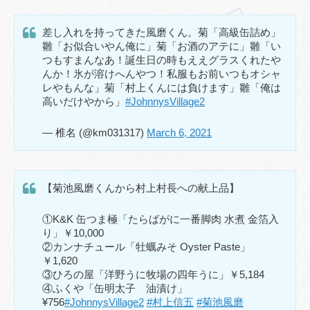
差し入れを持ってきた風磨くん。菊「高級缶詰め」
雛「お似合いやん俺に」菊「お酒のアテに」雛「い
つもすまんなあ！誕生日の時もええグラスくれたや
んか！氷が溶けへんやつ！私服もお前いつもオシャ
レやもんな」菊「村上くんには負けます」雛「俺は
高いだけやから」
#JohnnysVillage2
— 椎名 (@km031317)
March 6, 2021
【菊池風磨くんから村上村長への献上品】
①K&K 缶つま極「たらばがに一番脚肉 水煮 金箔入
り」￥10,000
②カンナチュール「牡蠣みそ Oyster Paste」
￥1,620
③ひろの屋「洋野うに牧場の四年うに」￥5,184
④ふくや「缶明太子 油漬け」
¥756
#JohnnysVillage2
#村上信五
#菊池風磨