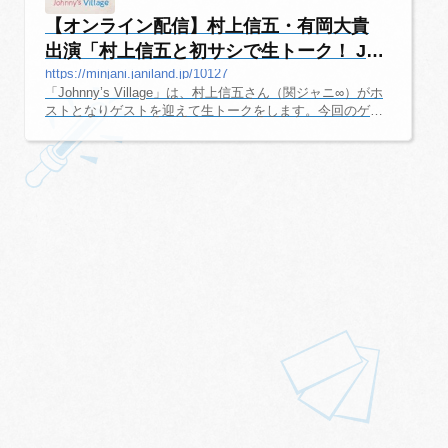
【オンライン配信】村上信五・有岡大貴
出演「村上信五と初サシで生トーク！ Joh
nn...
https://minjani.janiland.jp/10127
「Johnny’s Village」は、村上信五さん（関ジャニ∞）がホ
ストとなりゲストを迎えて生トークをします。今回のゲス
トはHey!Say!JUMPの有岡大貴さんです。ここでは、配信
初心者でも楽しめるように、配信の情報を随時更新してい
きます。Johnny’s Village 最新情報2021年のJohnny’s Villag
e（第二回・ゲスト 菊池風磨さん）についてはこちらのペ
ージに詳細があります。村上信五・有岡大貴「Johnny’s Vil
lage」 2020 日程・詳細情報オフィシャルサイト「Johnny’s
Village」オフィシャルサイト。村上信五・有岡大貴「John
ny’s Village」 2020 ...