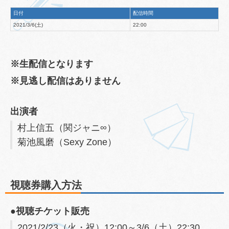
日付
配信時間
2021/3/6(土)
22:00
※生配信となります
※見逃し配信はありません
出演者
村上信五（関ジャニ∞）
菊池風磨（Sexy Zone）
視聴券購入方法
●視聴チケット販売
2021/2/23（火・祝）12:00～3/6（土）22:30