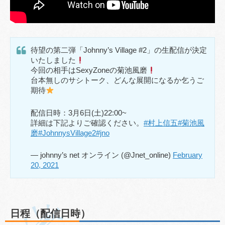
待望の第二弾「Johnny’s Village #2」の生配信が決定
いたしました
今回の相手はSexyZoneの菊池風磨
台本無しのサシトーク、どんな展開になるか乞うご
期待
配信日時：3月6日(土)22:00~
詳細は下記よりご確認ください。
#村上信五
#菊池風
磨
#JohnnysVillage2
#jno
— johnny’s net オンライン (@Jnet_online)
February
20, 2021
日程（配信日時）