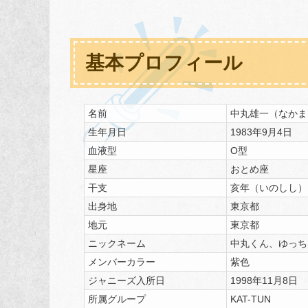
基本プロフィール
名前
中丸雄一（なかまる 
生年月日
1983年9月4日
血液型
O型
星座
おとめ座
干支
亥年（いのしし）
出身地
東京都
地元
東京都
ニックネーム
中丸くん、ゆっち
メンバーカラー
紫色
ジャニーズ入所日
1998年11月8日
所属グループ
KAT-TUN