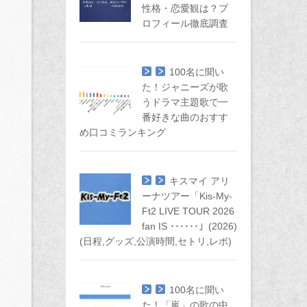
性格・恋愛観は？プ
ロフィール徹底調査
100名に聞い
た！ジャニーズが歌
うドラマ主題歌で一
番好きな曲のおすす
め口コミランキング
キスマイ アリ
ーナツアー「Kis-My-
Ft2 LIVE TOUR 2026
fan IS ･･････」(2026)
(日程,グッズ,公演時間,セトリ,レポ)
100名に聞い
た！「嵐」の歌の中