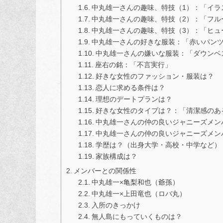
中丸雄一さんの趣味、特技（1）：「イラ
中丸雄一さんの趣味、特技（2）：「フル
中丸雄一さんの趣味、特技（3）：「ヒュ
中丸雄一さんの好きな服装：「赤いパン
中丸雄一さんの嫌いな服装：「ダウンベ
座右の銘：「不言実行」
好きな女性のファッション・服装は？
恋人に求める条件は？
理想のデートプランは？
好きな女性のタイプは？：「清潔感のあ
中丸雄一さんの仲の良いジャニーズメン
中丸雄一さんの仲の良いジャニーズメンバ
学歴は？（出身大学・高校・中学など）
家族構成は？
メンバーとの関係性
中丸雄一×亀梨和也（爺孫）
中丸雄一×上田竜也（ロバ丸）
入所のきっかけ
無人島にもっていくものは？