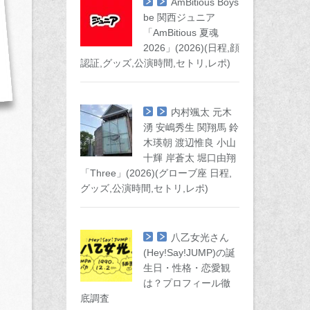
AmBitious Boys
be 関西ジュニア
「AmBitious 夏魂
2026」(2026)(日程,顔
認証,グッズ,公演時間,セトリ,レポ)
内村颯太 元木
湧 安嶋秀生 関翔馬 鈴
木瑛朝 渡辺惟良 小山
十輝 岸蒼太 堀口由翔
「Three」(2026)(グローブ座 日程,
グッズ,公演時間,セトリ,レポ)
八乙女光さん
(Hey!Say!JUMP)の誕
生日・性格・恋愛観
は？プロフィール徹
底調査