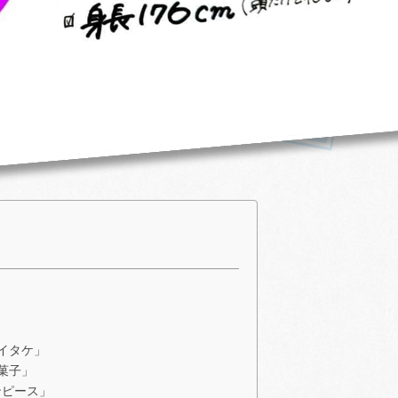
イタケ」
菓子」
ンピース」