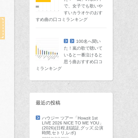
で、女子でも歌いや
すいカラオケのおす
すめ曲の口コミランキング
100名へ聞い
た！嵐の歌で聴いて
いると一番泣けると
思う曲おすすめ口コ
ミランキング
最近の投稿
ハウジー ツアー「Howzit 1st
LIVE 2026 NICE TO ME YOU」
(2026)(日程,顔認証,グッズ,公演
時間,セトリ,レポ)