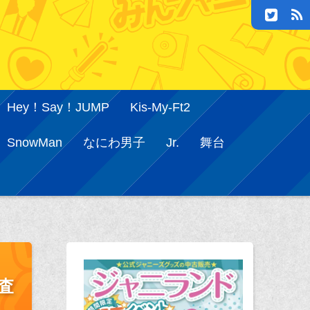
Hey！Say！JUMP
Kis-My-Ft2
SnowMan
なにわ男子
Jr.
舞台
査