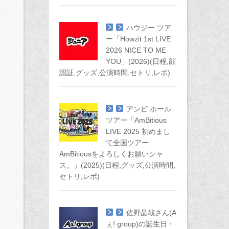
ハウジー ツア
ー「Howzit 1st LIVE
2026 NICE TO ME
YOU」(2026)(日程,顔
認証,グッズ,公演時間,セトリ,レポ)
アンビ ホール
ツアー「AmBitious
LIVE 2025 初めまし
て全国ツアー
AmBitiousをよろしくお願いシャ
ス。」(2025)(日程,グッズ,公演時間,
セトリ,レポ)
佐野晶哉さん(A
ぇ! group)の誕生日・