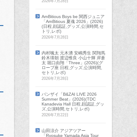
2026年7月28日
AmBitious Boys be 関西ジュニア
「AmBitious 夏魂 2026」(2026)
(日程,顔認証,グッズ,公演時間,セ
トリ,レポ)
2026年7月28日
内村颯太 元木湧 安嶋秀生 関翔馬
鈴木瑛朝 渡辺惟良 小山十輝 岸蒼
太 堀口由翔「Three」(2026)(グ
ローブ座 日程,グッズ,公演時間,
セトリ,レポ)
2026年7月28日
バンザイ「B&ZAI LIVE 2026
Summer Beat」(2026)(TDC
Kanadevia Hall 日程,顔認証,グッ
ズ,公演時間,セトリ,レポ)
2026年7月22日
山田涼介 アジアツアー
「Ryosuke Yamada Asia Tour