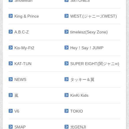
SnowMan
SixTONES
King & Prince
WEST.(ジャニーズWEST)
A.B.C-Z
timelesz(Sexy Zone)
Kis-My-Ft2
Hey！Say！JUMP
KAT-TUN
SUPER EIGHT(関ジャニ∞)
NEWS
タッキー＆翼
嵐
KinKi Kids
V6
TOKIO
SMAP
光GENJI