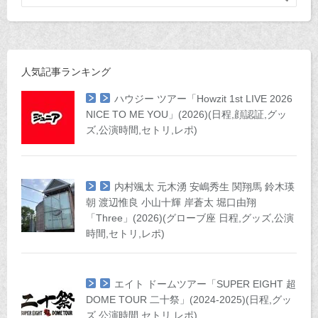
人気記事ランキング
ハウジー ツアー「Howzit 1st LIVE 2026
NICE TO ME YOU」(2026)(日程,顔認証,グッ
ズ,公演時間,セトリ,レポ)
内村颯太 元木湧 安嶋秀生 関翔馬 鈴木瑛
朝 渡辺惟良 小山十輝 岸蒼太 堀口由翔
「Three」(2026)(グローブ座 日程,グッズ,公演
時間,セトリ,レポ)
エイト ドームツアー「SUPER EIGHT 超
DOME TOUR 二十祭」(2024-2025)(日程,グッ
ズ,公演時間,セトリ,レポ)