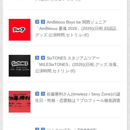
AmBitious Boys be 関西ジュニア
「AmBitious 夏魂 2026」(2026)(日程,顔認証,
グッズ,公演時間,セトリ,レポ)
SixTONES スタジアムツアー
「MILESixTONES」(2026)(日程,グッズ,当落,
公演時間,セトリ,レポ)
佐藤勝利さん(timelesz / Sexy Zone)の誕
生日・性格・恋愛観は？プロフィール徹底調査
ジャニーズJr. 「JOHNNYS’