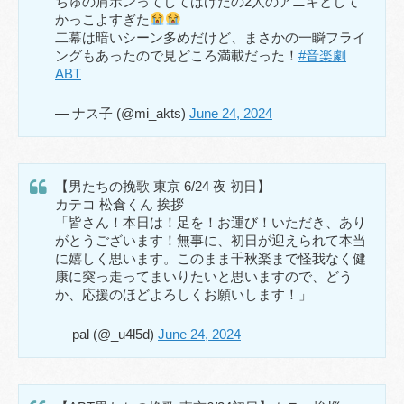
ちゅの肩ポンってしてはけたの2人のアニキとして
かっこよすぎた
二幕は暗いシーン多めだけど、まさかの一瞬フライ
ングもあったので見どころ満載だった！
#音楽劇
ABT
— ナス子 (@mi_akts)
June 24, 2024
【男たちの挽歌 東京 6/24 夜 初日】
カテコ 松倉くん 挨拶
「皆さん！本日は！足を！お運び！いただき、あり
がとうございます！無事に、初日が迎えられて本当
に嬉しく思います。このまま千秋楽まで怪我なく健
康に突っ走ってまいりたいと思いますので、どう
か、応援のほどよろしくお願いします！」
— pal (@_u4l5d)
June 24, 2024