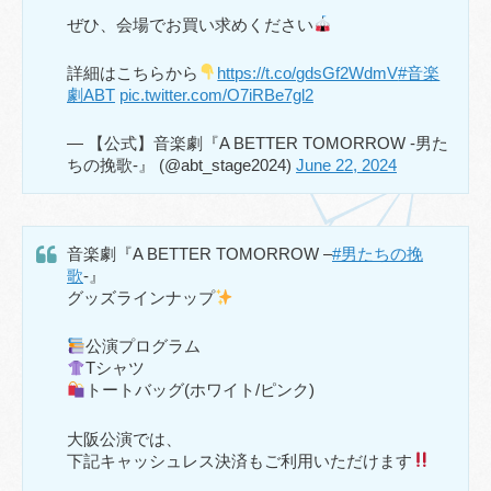
ぜひ、会場でお買い求めください
詳細はこちらから
https://t.co/gdsGf2WdmV
#音楽
劇ABT
pic.twitter.com/O7iRBe7gl2
— 【公式】音楽劇『A BETTER TOMORROW -男た
ちの挽歌-』 (@abt_stage2024)
June 22, 2024
音楽劇『A BETTER TOMORROW –
#男たちの挽
歌
-』
グッズラインナップ
公演プログラム
Tシャツ
トートバッグ(ホワイト/ピンク)
大阪公演では、
下記キャッシュレス決済もご利用いただけます