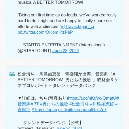
musical A BETTER TOMORROW!
"Being our first time as co-leads, we've worked really
hard to do it right and are happy to finally share our
efforts with audiences!"
@TravisJapan_cr
pic.twitter.com/OHomKtzPeP
— STARTO ENTERTAINMENT (International)
(@STARTO_INT)
June 23, 2024
松倉海斗・川島如恵留・青柳翔が出席、音楽劇『A
BETTER TOMORROW -男たちの挽歌-』取材会＆ゲ
ネプロレポート – タレントデータバンク
▼詳細はこちら(写真あり)
https://t.co/nKqWxQmatU
#
音楽劇ABT
#男たちの挽歌
#松倉海斗
#川島如恵留
#
青柳翔
#TravisJapan
pic.twitter.com/aqINblI7n7
— タレントデータバンク【公式】
(@talent_databank)
June 24, 2024