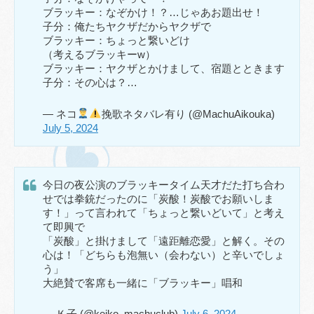
ブラッキー：なぞかけ！？…じゃあお題出せ！
子分：俺たちヤクザだからヤクザで
ブラッキー：ちょっと繋いどけ
（考えるブラッキーw）
ブラッキー：ヤクザとかけまして、宿題とときます
子分：その心は？…
— ネコ
挽歌ネタバレ有り (@MachuAikouka)
July 5, 2024
今日の夜公演のブラッキータイム天才だた打ち合わ
せでは拳銃だったのに「炭酸！炭酸でお願いしま
す！」って言われて「ちょっと繋いどいて」と考え
て即興で
「炭酸」と掛けまして「遠距離恋愛」と解く。その
心は！「どちらも泡無い（会わない）と辛いでしょ
う」
大絶賛で客席も一緒に「ブラッキー」唱和
— Ｋ子 (@keiko_machuclub)
July 6, 2024