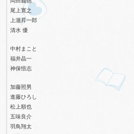
岡田義徳
尾上寛之
上瀧昇一郎
清水 優
中村まこと
福井晶一
神保悟志
加藤照男
進藤ひろし
松上順也
五味良介
羽鳥翔太