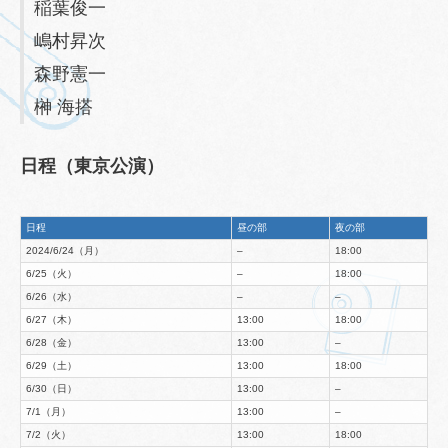
稲葉俊一
嶋村昇次
森野憲一
榊 海搭
日程（東京公演）
日程
昼の部
夜の部
2024/6/24（月）
–
18:00
6/25（火）
–
18:00
6/26（水）
–
–
6/27（木）
13:00
18:00
6/28（金）
13:00
–
6/29（土）
13:00
18:00
6/30（日）
13:00
–
7/1（月）
13:00
–
7/2（火）
13:00
18:00