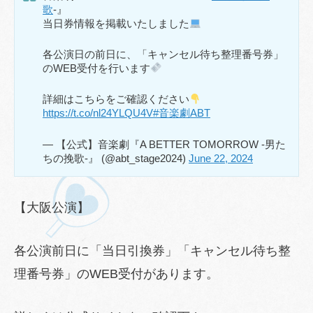
歌
-』
当日券情報を掲載いたしました
各公演日の前日に、「キャンセル待ち整理番号券」
のWEB受付を行います
詳細はこちらをご確認ください
https://t.co/nl24YLQU4V
#音楽劇ABT
— 【公式】音楽劇『A BETTER TOMORROW -男た
ちの挽歌-』 (@abt_stage2024)
June 22, 2024
【大阪公演】
各公演前日に「当日引換券」「キャンセル待ち整
理番号券」のWEB受付があります。