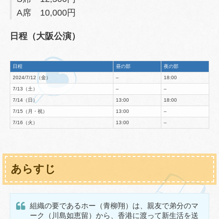
A席 10,000円
日程（大阪公演）
日程
昼の部
夜の部
2024/7/12（金）
–
18:00
7/13（土）
–
–
7/14（日）
13:00
18:00
7/15（月・祝）
13:00
–
7/16（火）
13:00
–
あらすじ
組織の要であるホー（青柳翔）は、親友で弟分のマ
ーク（川島如恵留）から、香港に渡って新生活を送