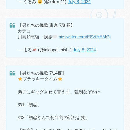
— くるみ
(@krkrm11)
July 8, 2024
【男たちの挽歌 東京 7/8 昼】
カテコ
川島如恵留 挨拶
pic.twitter.com/E8Vt9jEMGj
— まる
(@takiopai_oishii)
July 8, 2024
【男たちの挽歌 7/14夜】
ブラッキータイム
弟子にギャグさせて貰えず、強制なぞかけ
弟1「初恋」
弟2「初恋なんて何年前の話だよ笑」