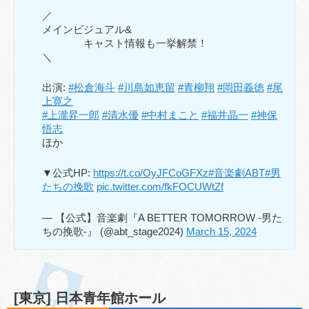
／
メインビジュアル&
キャスト情報も一挙解禁！
＼
出演:
#松倉海斗
#川島如恵留
#青柳翔
#岡田義徳
#尾
上寛之
#上瀧昇一郎
#清水優
#中村まこと
#福井晶一
#神保
悟志
ほか
▼公式HP:
https://t.co/OyJFCoGFXz
#音楽劇ABT
#男
たちの挽歌
pic.twitter.com/fkFOCUWtZf
— 【公式】音楽劇『A BETTER TOMORROW -男た
ちの挽歌-』 (@abt_stage2024)
March 15, 2024
[東京] 日本青年館ホール