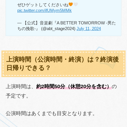
ぜひゲットしてくださいね
pic.twitter.com/ifUMym5MMk
— 【公式】音楽劇『A BETTER TOMORROW -男た
ちの挽歌-』 (@abt_stage2024)
July 11, 2024
上演時間（公演時間・終演）は？終演後
日帰りできる？
上演時間は、
約2時間50分（休憩20分を含む）
の
予定です。
公演時間はあくまでも目安となります。