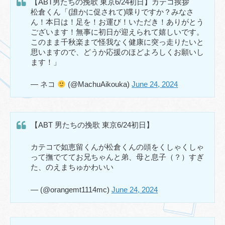
【ABT男たちの挽歌 東京6/24初日】カテコ挨拶
松倉くん「(誰かに促されて)喋りですか？みなさ
ん！本日は！足を！お運び！いただき！ありがとう
ございます！無事に初日が迎えられて嬉しいです。
このまま千秋楽まで怪我なく健康に突っ走りたいと
思いますので、どうか応援のほどよろしくお願いし
ます！」
— ネコ
(@MachuAikouka)
June 24, 2024
【ABT 男たちの挽歌 東京6/24初日】
カテコで如恵留くんが松倉くんの頭をくしゃくしゃ
って撫でててお兄ちゃんと弟、母と息子（？）すぎ
た、のえまちゅかわいい
— (@orangemt1114mc)
June 24, 2024