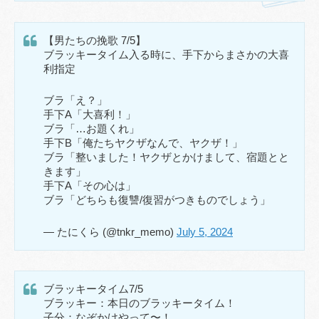
【男たちの挽歌 7/5】
ブラッキータイム入る時に、手下からまさかの大喜
利指定
ブラ「え？」
手下A「大喜利！」
ブラ「…お題くれ」
手下B「俺たちヤクザなんで、ヤクザ！」
ブラ「整いました！ヤクザとかけまして、宿題とと
きます」
手下A「その心は」
ブラ「どちらも復讐/復習がつきものでしょう」
— たにくら (@tnkr_memo)
July 5, 2024
ブラッキータイム7/5
ブラッキー：本日のブラッキータイム！
子分：なぞかけやって〜！