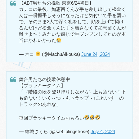
【ABT男たちの挽歌 東京6/24初日】
カテコの最後、如恵留くんが手を差し出して松倉く
んは一瞬握手しそうになったけど気付いて手を繋い
で、そのまま2人で深く礼をして、頭を上げて捌け
るんだけど松倉くんは手を離さなくて如恵留くんが
離せよ〜！みたいな感じで手ブンブンしてたのが本
当にかわいかった
— ネコ
(@MachuAikouka)
June 24, 2024
舞台男たちの挽歌休憩中
【ブラッキータイム】
「（階段の段を登り降りしながら）上も危ない！下
も危ない！いく～つ～もトラップ～♪これいすゞの
トラックのあれな」
毎回ブラッキータイムおもろい
— 結城さくら (@sa9_pfingstrose)
July 4, 2024