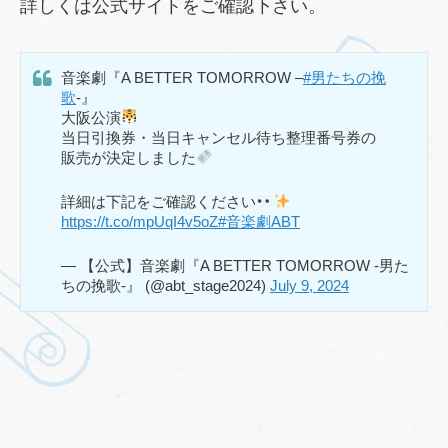
詳しくは公式サイトをご確認下さい。
音楽劇『A BETTER TOMORROW –
#男たちの挽
歌
-』
大阪公演
当日引換券・当日キャンセル待ち整理番号券の
販売が決定しました
詳細は下記をご確認ください
https://t.co/mpUqI4v5oZ
#音楽劇ABT
— 【公式】音楽劇『A BETTER TOMORROW -男た
ちの挽歌-』 (@abt_stage2024)
July 9, 2024