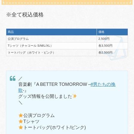
※全て税込価格
商品
価格
公演プログラム
2,500円
Tシャツ（チャコール S/M/L/XL）
各3,500円
トートバッグ（ホワイト・ピンク）
各2,500円
／
音楽劇『A BETTER TOMORROW –
#男たちの挽
歌
-』
グッズ情報を公開しました
＼
公演プログラム
Tシャツ
トートバッグ(ホワイト/ピンク)