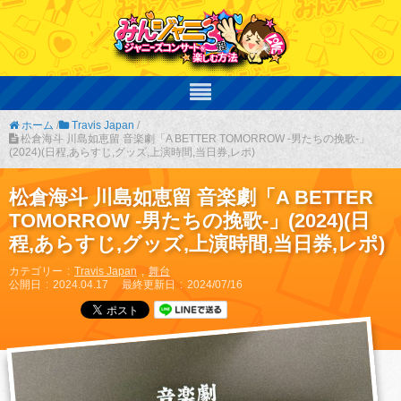
ホーム
/
Travis Japan
/
松倉海斗 川島如恵留 音楽劇「A BETTER TOMORROW -男たちの挽歌-」
(2024)(日程,あらすじ,グッズ,上演時間,当日券,レポ)
松倉海斗 川島如恵留 音楽劇「A BETTER
TOMORROW -男たちの挽歌-」(2024)(日
程,あらすじ,グッズ,上演時間,当日券,レポ)
カテゴリー
Travis Japan
舞台
公開日
2024.04.17
最終更新日
2024/07/16