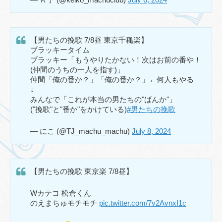
【男たちの挽歌 7/8昼 東京千穐楽】
ブラッキータイム
ブラッキー「もうやりたかない！次はお前の番や！
(仲間のうちの一人を指す)」
仲間「俺の番か？」「俺の番か？」←何人もやる
↓
みんなで「これが本当の男たちの"ばんか"」
("挽歌"と"番か"をかけている)
#男たちの挽歌
— にこ (@TJ_machu_machu)
July 8, 2024
【男たちの挽歌 東京楽 7/8昼】
Wカテコ 松倉くん
のえまちゅモチモチ
pic.twitter.com/7v2AvnxI1c