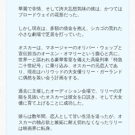
華麗で非情、そして誇大忘想気味の彼は、かつては
ブロードウェイの花形だった。
しかし現在は、多額の借金を抱え、シカゴの荒れた
小さな劇場で芝居を打っていた。
オスカーは、マネージャーのオリバー・ウェッブと
宣伝担当のオーエン・オマリーという腹心と共に、
世界一と謳われる豪華客室を備えた高級列車「特急
二十世紀号」に乗り込み、オスカーの元恋人であ
り、現在はハリウッドの大女優リリー・ガーランド
に偶然を装い会う計画をする。
過去に主催したオーディション会場で、リリーの才
能を見抜いたオスカーは彼女を口説き、そして大女
優に育て上げることに成功した。
彼らは数年間、恋人として甘い生活を送ったが、オ
スカーの独占欲と嫉妬に耐え切れなくなったリリー
は映画界に転身。