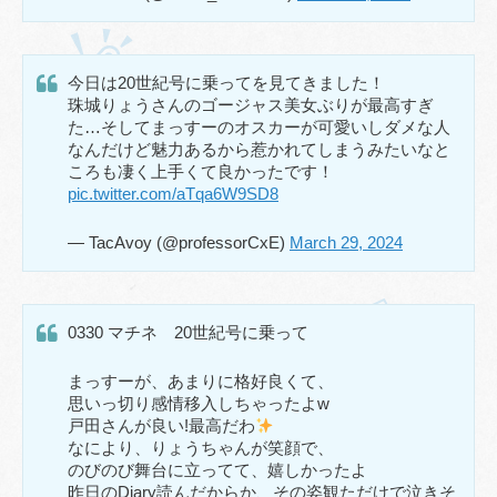
今日は20世紀号に乗ってを見てきました！
珠城りょうさんのゴージャス美女ぶりが最高すぎ
た…そしてまっすーのオスカーが可愛いしダメな人
なんだけど魅力あるから惹かれてしまうみたいなと
ころも凄く上手くて良かったです！
pic.twitter.com/aTqa6W9SD8
— TacAvoy (@professorCxE)
March 29, 2024
0330 マチネ 20世紀号に乗って
まっすーが、あまりに格好良くて、
思いっ切り感情移入しちゃったよw
戸田さんが良い!最高だわ
なにより、りょうちゃんが笑顔で、
のびのび舞台に立ってて、嬉しかったよ
昨日のDiary読んだからか、その姿観ただけで泣きそ