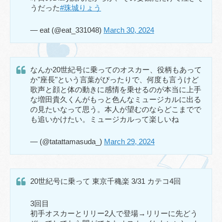
うだった
#珠城りょう
— eat (@eat_331048)
March 30, 2024
なんか20世紀号に乗ってのオスカー、役柄もあって
か"座長"という言葉がぴったりで、何度も言うけど
歌声と顔と体の動きに感情を乗せるのが本当に上手
な増田貴久くんがもっと色んなミュージカルに出る
の見たいなって思う。本人が望むのならどこまでで
も追いかけたい。ミュージカルって楽しいね
— (@tatattamasuda_)
March 29, 2024
20世紀号に乗って 東京千穐楽 3/31 カテコ4回
3回目
初手オスカーとリリー2人で登場→リリーに先どう