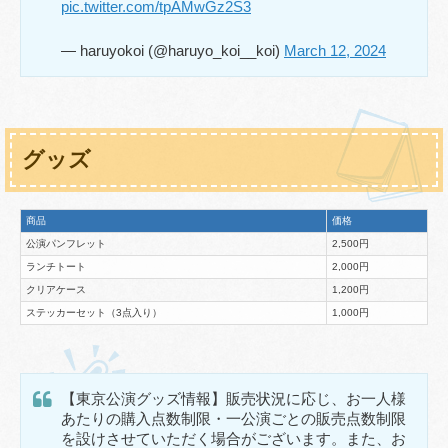
pic.twitter.com/tpAMwGz2S3
— haruyokoi (@haruyo_koi__koi)
March 12, 2024
グッズ
商品
価格
公演パンフレット
2,500円
ランチトート
2,000円
クリアケース
1,200円
ステッカーセット（3点入り）
1,000円
【東京公演グッズ情報】販売状況に応じ、お一人様
あたりの購入点数制限・一公演ごとの販売点数制限
を設けさせていただく場合がございます。また、お