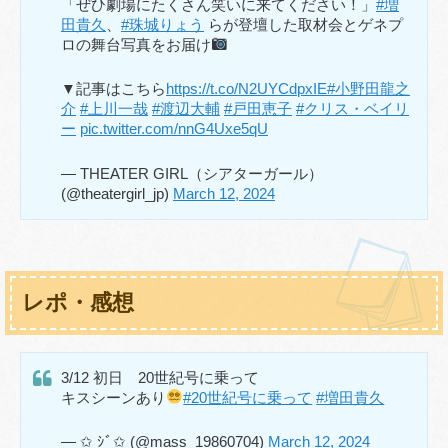
「ぜひ劇場にたくさん笑いに来てください！」
#増
田貴久
、
#珠城りょう
らが登壇した取材会とゲネプ
ロの舞台写真をお届け
▼記事はこちら
https://t.co/N2UYCdpxIE
#小野田龍之
介
#上川一哉
#渡辺大輔
#戸田恵子
#クリス・ベイリ
ー
pic.twitter.com/nnG4Uxe5qU
— THEATER GIRL（シアターガール）
(@theatergirl_jp)
March 12, 2024
レポ・感想
3/12 初日 20世紀号に乗って
キスシーンあり
#20世紀号に乗って
#増田貴久
— ✩ ｼﾞ✩ (@mass_19860704)
March 12, 2024