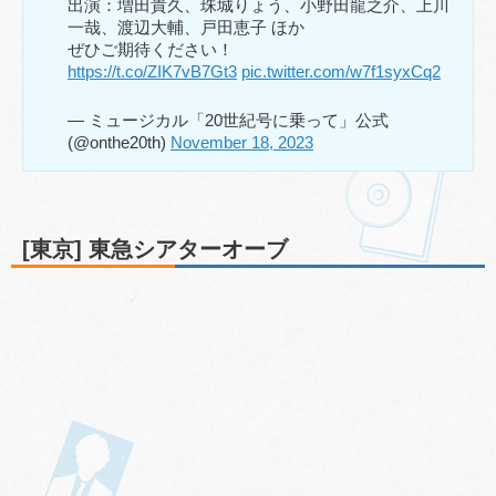
出演：増田貴久、珠城りょう、小野田龍之介、上川
一哉、渡辺大輔、戸田恵子 ほか
ぜひご期待ください！
https://t.co/ZIK7vB7Gt3
pic.twitter.com/w7f1syxCq2
— ミュージカル「20世紀号に乗って」公式
(@onthe20th)
November 18, 2023
[東京] 東急シアターオーブ