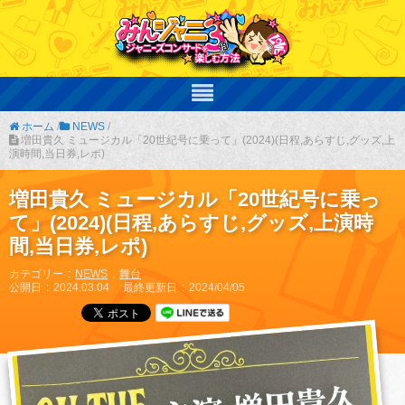
ホーム
/
NEWS
/
増田貴久 ミュージカル「20世紀号に乗って」(2024)(日程,あらすじ,グッズ,上
演時間,当日券,レポ)
増田貴久 ミュージカル「20世紀号に乗っ
て」(2024)(日程,あらすじ,グッズ,上演時
間,当日券,レポ)
カテゴリー
NEWS
舞台
公開日
2024.03.04
最終更新日
2024/04/05