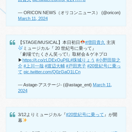
— ORICON NEWS（オリコンニュース） (@oricon)
March 11, 2024
【STAGE/MUSICAL】本日初日
#増田貴久
主演
ミュージカル『 20 世紀号に乗って』
「劇場でたくさん笑って!」取材会＆ゲネプロ
▶
https://t.co/zLDExOuP6L
#珠城りょう
#小野田龍之
介
#上川一哉
#渡辺大輔
#戸田恵子
#20世紀号に乗っ
て
pic.twitter.com/Q0zGaO1LCn
— Astage-アステージ- (@astage_ent)
March 11,
2024
3/12よりミュージカル『
#20世紀号に乗って
』が開
幕