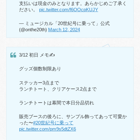
支払いは現金のみとなります。あらかじめご了承く
ださい。
pic.twitter.com/f6OOcpKUJY
— ミュージカル「20世紀号に乗って」公式
(@onthe20th)
March 12, 2024
3/12 初日 メモ✍️
グッズ個数制限あり
ステッカー3点まで
ランチトート、クリアケース2点まで
ランチトートは幕間で本日分品切れ
販売ブースの後ろに、サンプル飾ってあって可愛か
った〜
#20世紀号に乗って
pic.twitter.com/pm9s5dtZX6