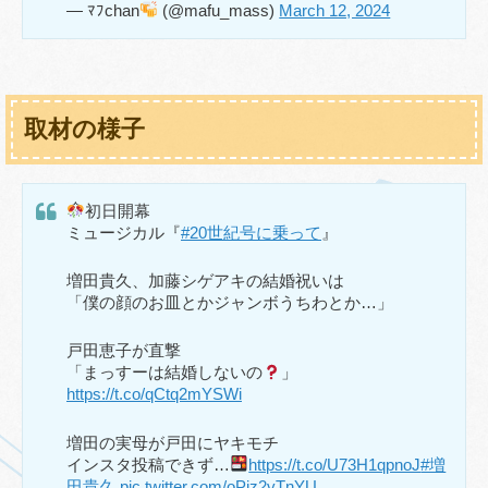
— ﾏﾌchan
(@mafu_mass)
March 12, 2024
取材の様子
初日開幕
ミュージカル『
#20世紀号に乗って
』
増田貴久、加藤シゲアキの結婚祝いは
「僕の顔のお皿とかジャンボうちわとか…」
戸田恵子が直撃
「まっすーは結婚しないの
」
https://t.co/qCtq2mYSWi
増田の実母が戸田にヤキモチ
インスタ投稿できず…
https://t.co/U73H1qpnoJ
#増
田貴久
pic.twitter.com/oPjz2vTnYU