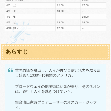
4/6（土）
12:00
17:00
4/7（日）
13:00
–
4/8（月）
–
18:00
4/9（火）
13:00
18:00
4/10（水）
12:00
–
あらすじ
世界恐慌を脱出し、人々が再び自信と活力を取り戻
し始めた1930年代初頭のアメリカ。
ブロードウェイの劇場街に活気が漲り、そのネオン
は、道行く人々を魅きつけていた。
舞台演出家兼プロデューサーのオスカー・ジャフ
ィ。