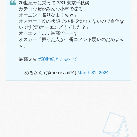
20世紀号に乗って 3/31 東京千秋楽
カテコなぜかみんな小声で喋る
オーエン「喋りなよ！ｗｗ」
オスカー「役の状態での挨拶慣れてないので自信な
いです(笑)オーエンどうでした？」
オーエン「……最高でーーす」
オスカー「振った人が一番コメント弱いのだめよｗ
ｗ」
最高ｗｗ
#20世紀号に乗って
— めるさん (@merukaaii74)
March 31, 2024