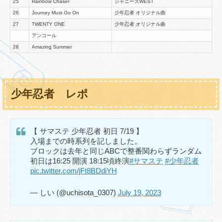
25
Rainbow Chaser
ジャニーズWEST
26
Journey Must Go On
少年忍者 オリジナル曲
27
TWENTY ONE
少年忍者 オリジナル曲
アンコール
28
Amazing Summer
少年忍者 レポ
【 サマステ 少年忍者 初日 7/19 】
入場までの時系列を記しました。
ブロックは去年と同じABCで整番関わらずランダム
初日は16:25 開演 18:15頃終演
#サマステ
#少年忍者
pic.twitter.com/jFt8BDdiYH
— しい (@uchisota_0307)
July 19, 2023