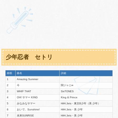
少年忍者 セトリ
曲順
曲名
詳細
1
Amazing Summer
2
今
関ジャニ∞
3
WHIP THAT
SixTONES
4
OH! サマー KING
King & Prince
5
みなみなサマー
HiHi Jets・東京B少年（美 少年）
6
おいで、Sunshine!
HiHi Jets・美 少年
7
未来SUNRISE
HiHi Jets・美 少年