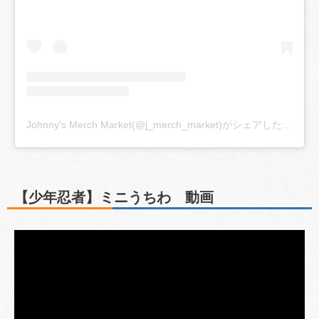
Johnny's Merch Market(@j_merch_market)がシェアした投稿
【少年忍者】ミニうちわ 動画