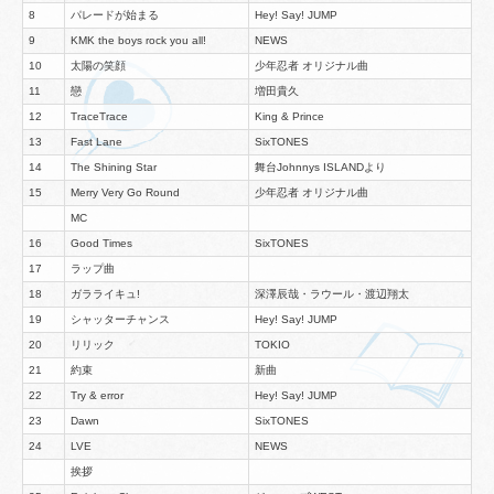
8
パレードが始まる
Hey! Say! JUMP
9
KMK the boys rock you all!
NEWS
10
太陽の笑顔
少年忍者 オリジナル曲
11
戀
増田貴久
12
TraceTrace
King & Prince
13
Fast Lane
SixTONES
14
The Shining Star
舞台Johnnys ISLANDより
15
Merry Very Go Round
少年忍者 オリジナル曲
MC
16
Good Times
SixTONES
17
ラップ曲
18
ガラライキュ!
深澤辰哉・ラウール・渡辺翔太
19
シャッターチャンス
Hey! Say! JUMP
20
リリック
TOKIO
21
約束
新曲
22
Try & error
Hey! Say! JUMP
23
Dawn
SixTONES
24
LVE
NEWS
挨拶