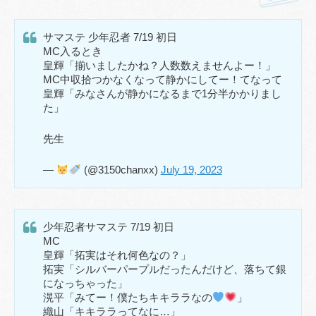
サマステ 少年忍者 7/19 初日
MC入るとき
皇輝「揃いましたかね？人数数えませんよー！」
MC中収拾つかなくなって静かにしてー！てなって
皇輝「みなさんが静かになるまで1分半かかりまし
た」
先生
—
(@3150chanxx)
July 19, 2023
少年忍者サマステ 7/19 初日
MC
皇輝「拓実はそれ何色なの？」
拓実「シルバーパープルだったんだけど、落ちて銀
になっちゃった」
滉平「みてー！僕たちキキララなの
」
織山「キキララってなに…」