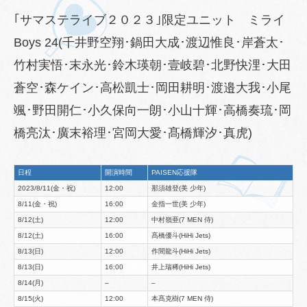
｢サマステライブ２０２３｣限定ユニット ミライ
Boys 24(千井野空翔･鍋田大成･渡辺惟良･岸蒼太･
竹村実悟･末永光･鈴木瑛朝･壹岐碧･北野快浬･大田
蒼空･森ケイン･高松凱士･岡田耕明･渡邉大我･小尾
颯･野田開仁･小久保向一朗･小山十輝･高橋奏琉･岡
橋亮汰･廣末裕理･宮岡大愛･髙橋輝汐･真虎)
日程
開演時間
PAISEN応援隊
2023/8/11(金・祝)
12:00
那須雄登(美 少年)
8/11(金・祝)
16:00
金指一世(美 少年)
8/12(土)
12:00
中村嶺亜(7 MEN 侍)
8/12(土)
16:00
髙橋優斗(HiHi Jets)
8/13(日)
12:00
作間龍斗(HiHi Jets)
8/13(日)
16:00
井上瑞稀(HiHi Jets)
8/14(月)
–
–
8/15(火)
12:00
本髙克樹(7 MEN 侍)