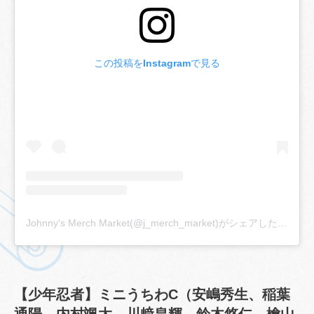
この投稿をInstagramで見る
Johnny's Merch Market(@j_merch_market)がシェアした投稿
【少年忍者】ミニうちわC（安嶋秀生、稲葉