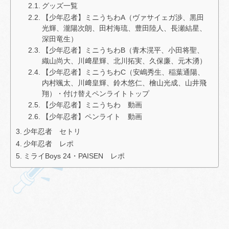
グッズ一覧
【少年忍者】ミニうちわA（ヴァサイェガ渉、黒田
光輝、瀧陽次朗、田村海琉、豊田陸人、長瀬結星、
深田竜生）
【少年忍者】ミニうちわB（青木滉平、小田将聖、
織山尚大、川﨑星輝、北川拓実、久保廉、元木湧）
【少年忍者】ミニうちわC（安嶋秀生、稲葉通陽、
内村颯太、川﨑皇輝、鈴木悠仁、檜山光成、山井飛
翔）・付け替えペンライトトップ
【少年忍者】ミニうちわ 動画
【少年忍者】ペンライト 動画
少年忍者 セトリ
少年忍者 レポ
ミライBoys 24・PAISEN レポ