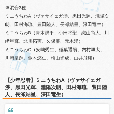
※混合3種
ミニうちわA（ヴァサイェガ渉、黒田光輝、瀧陽次
朗、田村海琉、豊田陸人、長瀬結星、深田竜生）
ミニうちわB（青木滉平、小田将聖、織山尚大、川
﨑星輝、北川拓実、久保廉、元木湧）
ミニうちわC（安嶋秀生、稲葉通陽、内村颯太、
川﨑皇輝、鈴木悠仁、檜山光成、山井飛翔）
【少年忍者】ミニうちわA（ヴァサイェガ
渉、黒田光輝、瀧陽次朗、田村海琉、豊田陸
人、長瀬結星、深田竜生）