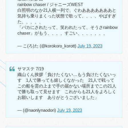
rainbow chaser / ジャニーズWEST
白照明のなか21人横一列で、ぐわあああああああと
気持ち乗りまくった状態で歌って、、、、やばすぎ
た、、、、、
「バカにされたって、笑われたって、そうさrainbow
chaser」がもう、、、、すごい、、、、、、、
— こ(ろ)た (@korokoro_korott)
July 19, 2023
サマステ 7/19
織山くん挨拶「負けたくない…もう負けたくないっ
す 1人で勝っても嬉しくなかった 21人で戦って
この船を雲の上まで手の届かない場所までこの21人
で勝ち取って見せます これからも21人をよろしく
お願いします ありがとうございました」
— (@naonlynaodori)
July 19, 2023