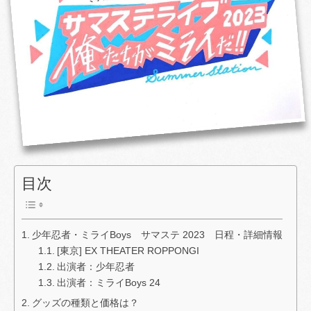
目次
少年忍者・ミライBoys サマステ 2023 日程・詳細情報
[東京] EX THEATER ROPPONGI
出演者：少年忍者
出演者：ミライBoys 24
グッズの種類と価格は？