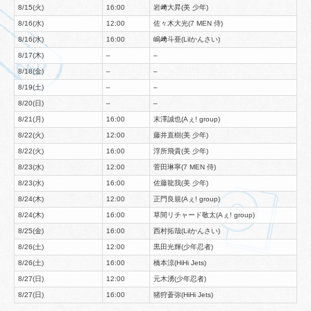
8/15(火)
16:00
岩﨑大昇(美 少年)
8/16(水)
12:00
佐々木大光(7 MEN 侍)
8/16(水)
16:00
嶋﨑斗亜(Lilかんさい)
8/17(木)
–
–
8/18(金)
–
–
8/19(土)
–
–
8/20(日)
–
–
8/21(月)
16:00
末澤誠也(Aぇ! group)
8/22(火)
12:00
藤井直樹(美 少年)
8/22(火)
16:00
浮所飛貴(美 少年)
8/23(水)
12:00
菅田琳寧(7 MEN 侍)
8/23(水)
16:00
佐藤龍我(美 少年)
8/24(木)
12:00
正門良規(Aぇ! group)
8/24(木)
16:00
草間リチャード敬太(Aぇ! group)
8/25(金)
16:00
西村拓哉(Lilかんさい)
8/26(土)
12:00
黒田光輝(少年忍者)
8/26(土)
16:00
橋本涼(HiHi Jets)
8/27(日)
12:00
元木湧(少年忍者)
8/27(日)
16:00
猪狩蒼弥(HiHi Jets)