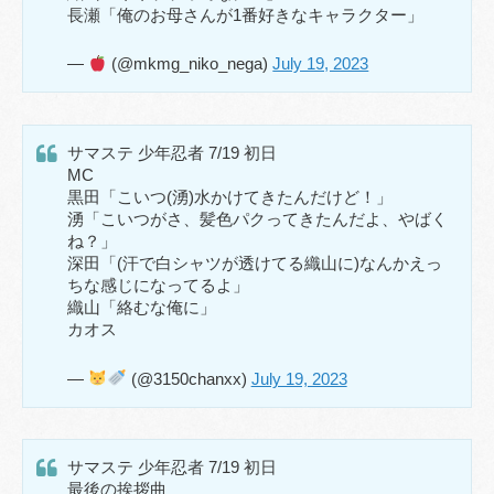
長瀬「俺のお母さんが1番好きなキャラクター」
—
(@mkmg_niko_nega)
July 19, 2023
サマステ 少年忍者 7/19 初日
MC
黒田「こいつ(湧)水かけてきたんだけど！」
湧「こいつがさ、髪色パクってきたんだよ、やばく
ね？」
深田「(汗で白シャツが透けてる織山に)なんかえっ
ちな感じになってるよ」
織山「絡むな俺に」
カオス
—
(@3150chanxx)
July 19, 2023
サマステ 少年忍者 7/19 初日
最後の挨拶曲