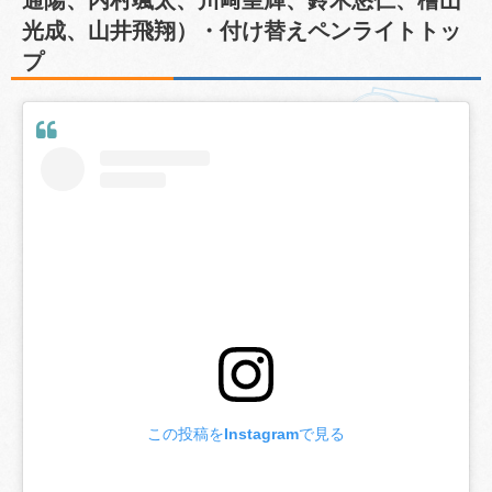
通陽、内村颯太、川﨑皇輝、鈴木悠仁、檜山
光成、山井飛翔）・付け替えペンライトトッ
プ
この投稿をInstagramで見る