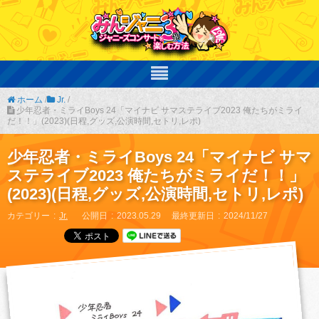
ホーム
/
Jr.
/
少年忍者・ミライBoys 24「マイナビ サマステライブ2023 俺たちがミライ
だ！！」(2023)(日程,グッズ,公演時間,セトリ,レポ)
少年忍者・ミライBoys 24「マイナビ サマ
ステライブ2023 俺たちがミライだ！！」
(2023)(日程,グッズ,公演時間,セトリ,レポ)
カテゴリー
Jr.
公開日
2023.05.29
最終更新日
2024/11/27