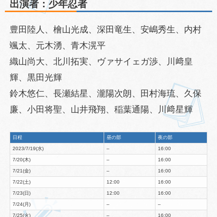
出演者：少年忍者
豊田陸人、檜山光成、深田竜生、安嶋秀生、内村
颯太、元木湧、青木滉平
織山尚大、北川拓実、ヴァサイェガ渉、川﨑皇
輝、黒田光輝
鈴木悠仁、長瀬結星、瀧陽次朗、田村海琉、久保
廉、小田将聖、山井飛翔、稲葉通陽、川﨑星輝
日程
昼の部
夜の部
2023/7/19(水)
–
16:00
7/20(木)
–
16:00
7/21(金)
–
16:00
7/22(土)
12:00
16:00
7/23(日)
12:00
16:00
7/24(月)
–
–
7/25(火)
–
16:00