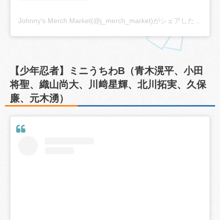
Johnny's Merch Market(@j_merch_market)がシェアした投稿
【少年忍者】ミニうちわB（青木滉平、小田
将聖、織山尚大、川﨑星輝、北川拓実、久保
廉、元木湧）