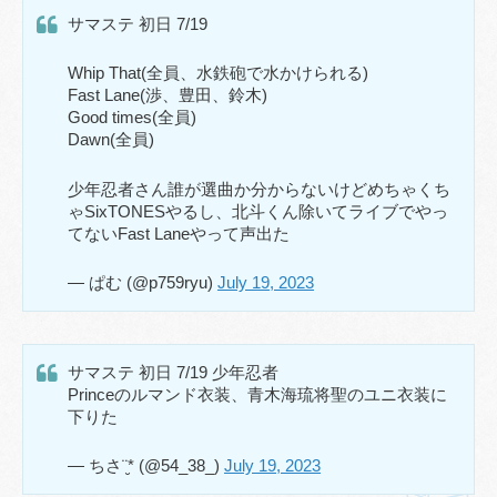
サマステ 初日 7/19
Whip That(全員、水鉄砲で水かけられる)
Fast Lane(渉、豊田、鈴木)
Good times(全員)
Dawn(全員)
少年忍者さん誰が選曲か分からないけどめちゃくち
ゃSixTONESやるし、北斗くん除いてライブでやっ
てないFast Laneやって声出た
— ぱむ (@p759ryu)
July 19, 2023
サマステ 初日 7/19 少年忍者
Princeのルマンド衣装、青木海琉将聖のユニ衣装に
下りた
— ちさ¨̮* (@54_38_)
July 19, 2023