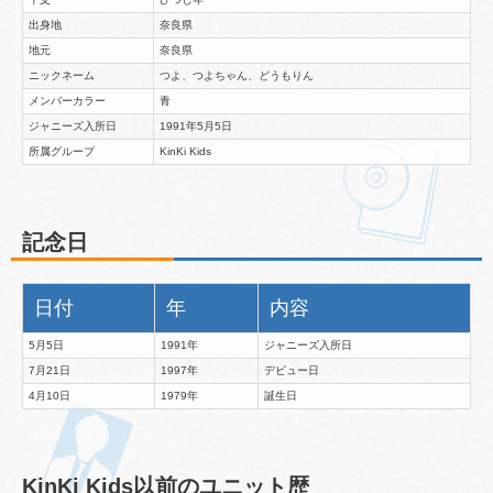
出身地
奈良県
地元
奈良県
ニックネーム
つよ、つよちゃん、どうもりん
メンバーカラー
青
ジャニーズ入所日
1991年5月5日
所属グループ
KinKi Kids
記念日
日付
年
内容
5月5日
1991年
ジャニーズ入所日
7月21日
1997年
デビュー日
4月10日
1979年
誕生日
KinKi Kids以前のユニット歴