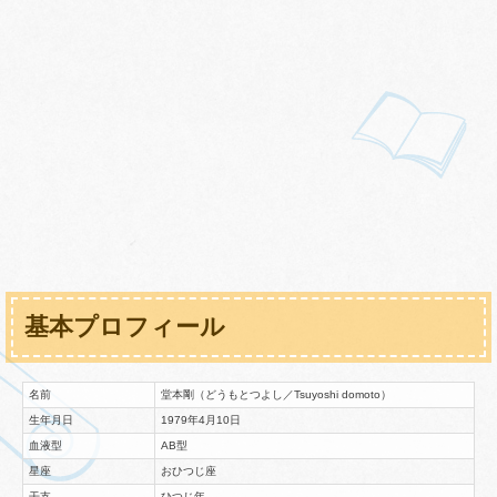
基本プロフィール
名前
堂本剛（どうもとつよし／Tsuyoshi domoto）
生年月日
1979年4月10日
血液型
AB型
星座
おひつじ座
干支
ひつじ年