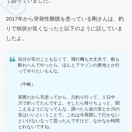
て語っていました。
2017年から突発性難聴を患っている剛さんは、釣
りで病状が良くなったと以下のように話していま
したよ。
自分が耳のこともなくて、飛行機も大丈夫で、船も
酔わへんでやったら、ほんとアマゾンの奥地とか行
ってやりたいもんな。
（中略）
実際だから耳患ってから、川釣り行って、１日中、
川で釣ってたんですよ。そしたら帰りちょっと、聞
こえるようになってんな。調べたら波の音とか川の
音はいいということで。これは今再開して行かない
といけないなって思ったんですけど、なかなか時間
とれないですね。