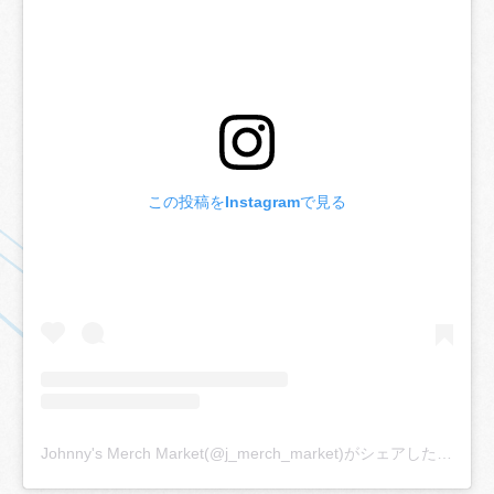
この投稿をInstagramで見る
Johnny's Merch Market(@j_merch_market)がシェアした投稿