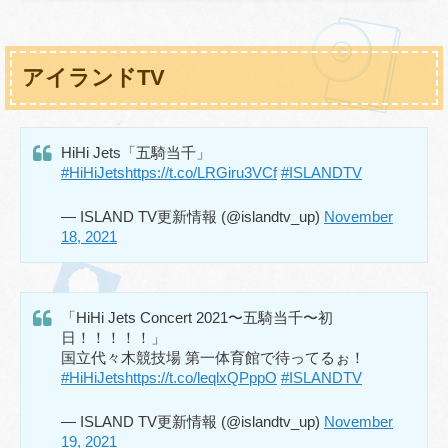
アイランドTV
HiHi Jets「五騎当千」
#HiHiJets
https://t.co/LRGiru3VCf
#ISLANDTV
— ISLAND TV更新情報 (@islandtv_up)
November
18, 2021
「HiHi Jets Concert 2021〜五騎当千〜初
日！！！！！」
国立代々木競技場 第一体育館で待ってるぉ！
#HiHiJets
https://t.co/leqlxQPppO
#ISLANDTV
— ISLAND TV更新情報 (@islandtv_up)
November
19, 2021