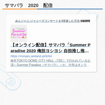
時）日付配信時間2020/11/28(土)17:302020/11/29(日)17:30
サマパラ 2020 配信
出演者2020年11月28日（土）：HiHi Jets・7 MEN 侍・Jr.S
P・他ジャニーズJr.2020年11月29日（日）：美 少年・少年
忍者・IMPACTors・...
みんジャニ-ジャニーズコンサートを3倍楽しむ方法
43 Posts
【オンライン配信】サマパラ「Summer P
aradise 2020 俺担ヨシヨシ 自担推し推し
緊...
https://minjani.janiland.jp/6054
毎年TOKYO DOME CITY HALL（TDC）で行われている公
演～Summer Paradise（サマパラ）～が、今年はオンライ
ンでの生配信が決定しました。このページでは、コンサー
トを楽しむための情報をご紹介しています。追加の最新情
報が入り次第、随時更新していきます。オフィシャルサイ
トSummer Paradise 2020（サマパラ） オフィシャルサイ
ト。Summer Paradise 2020(サマパラ） 日程（配信日時・
出演者）日付出演者配信時間2020/8/1(土)Travis Japan 川島
如恵留12:00/15:00/18:008/2(日)Travis Japan 中村海人12:0
0/15:00/18:008/4(火)Travis Jap...