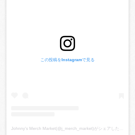
この投稿をInstagramで見る
Johnny's Merch Market(@j_merch_market)がシェアした投稿