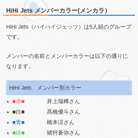
HiHi Jets メンバーカラー(メンカラ）
HiHi Jets（ハイハイジェッツ）は5人組のグループ
です。
メンバーの名前とメンバーカラーは以下の通りに
なります。
HiHi Jets メンバー別カラー
■赤■
井上瑞稀さん
■白■ 髙橋優斗さん
■青■
橋本涼さん
■緑■
猪狩蒼弥さん