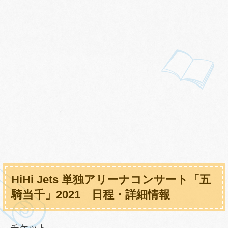
HiHi Jets 単独アリーナコンサート「五
騎当千」2021 日程・詳細情報
チケット