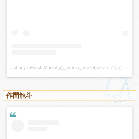
Johnny's Merch Market(@j_merch_market)がシェアした投稿
作間龍斗