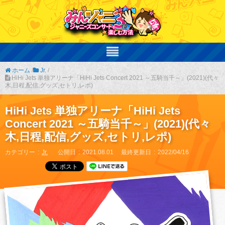
ホーム
/
Jr.
/
HiHi Jets 単独アリーナ「HiHi Jets Concert 2021 ～五騎当千～」(2021)(代々
木,日程,配信,グッズ,セトリ,レポ)
HiHi Jets 単独アリーナ「HiHi Jets
Concert 2021 ～五騎当千～」(2021)(代々
木,日程,配信,グッズ,セトリ,レポ)
カテゴリー
Jr.
公開日
2021.08.01
最終更新日
2022/04/16