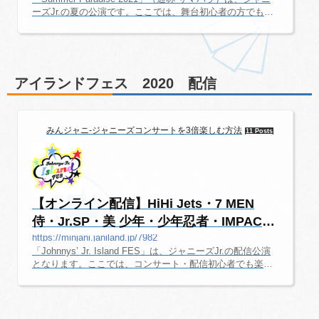
ーズJr.の夏の公演です。ここでは、舞台初心者の方でも楽
しめるように、舞台の情報を随時更新していきます。サマ
パラ最新情報サマパラ2022の情報はこちらのページにまと
めてあります。HiHi Jets・IMPACTors サマパラ 2021 日
程・詳細情報 TOKYO DOME CITY HALL会場TOKYO DO
ME CITY HALLチケット代金FC料金（税込） 7,500円一
アイランドフェス 2020 配信
般（税込） 8,000円出演 HiHi Jets日程昼の部夜の部202
1/7/30(金)-18:007/31(土)13:0017:308/1(日)13:0017:308/2(月)
-18:00
みんジャニ-ジャニーズコンサートを3倍楽しむ方法
11 Posts
【オンライン配信】HiHi Jets・7 MEN
侍・Jr.SP・美 少年・少年忍者・IMPACTo
rs 他...
https://minjani.janiland.jp/7982
「Johnnys’ Jr. Island FES」は、ジャニーズJr.の配信公演
となります。ここでは、コンサート・配信初心者でも楽し
めるように、コンサートや配信の情報を随時更新していき
ます。「Johnnys’ Jr. Island FES」 2020 日程・詳細情報オ
フィシャルサイト「Johnnys’ Jr. Island FES」オフィシャ
ルサイト。「Johnnys’ Jr. Island FES」2020 日程（配信日