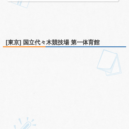
ット種類カウコンカウコン申込期間：12/7（火）14:00～1
2/9（木）12:00当落：12/17（金）入金：12/20（月）23:59
デジチケキスマイアリーナ代々木追加分申込期間：12/10
（火）12:00～12/14（木）12:00当落：12/24（金）入金：1
2/27（月）23:59デジチケ正門良規ソロコン 松竹座申込期
間：12/15（水）～12/22（水）12:00当落：1/14（金）入
金：1/17（月）23:59紙チケ2021...
[東京] 国立代々木競技場 第一体育館