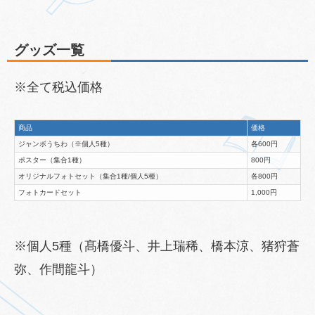
グッズ一覧
※全て税込価格
商品
価格
ジャンボうちわ（※個人5種）
各600円
ポスター（集合1種）
800円
オリジナルフォトセット（集合1種/個人5種）
各800円
フォトカードセット
1,000円
※個人5種（髙橋優斗、井上瑞稀、橋本涼、猪狩蒼
弥、作間龍斗）