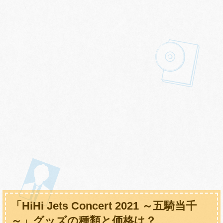
「HiHi Jets Concert 2021 ～五騎当千
～」グッズの種類と価格は？