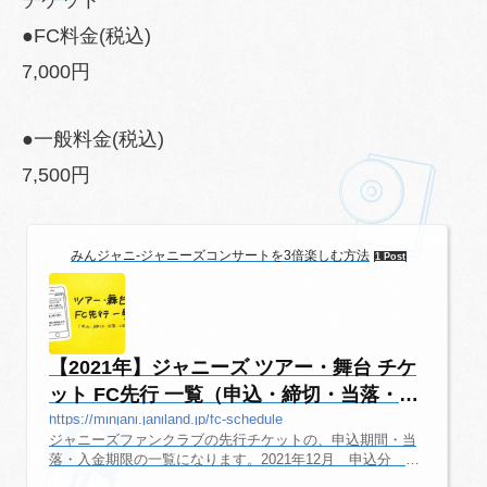
●FC料金(税込)
7,000円
●一般料金(税込)
7,500円
みんジャニ-ジャニーズコンサートを3倍楽しむ方法
1 Post
【2021年】ジャニーズ ツアー・舞台 チケ
ット FC先行 一覧（申込・締切・当落・
入...
https://minjani.janiland.jp/fc-schedule
ジャニーズファンクラブの先行チケットの、申込期間・当
落・入金期限の一覧になります。2021年12月 申込分 舞
台・ツアーグループ・個人公演申込期間・当落・入金チケ