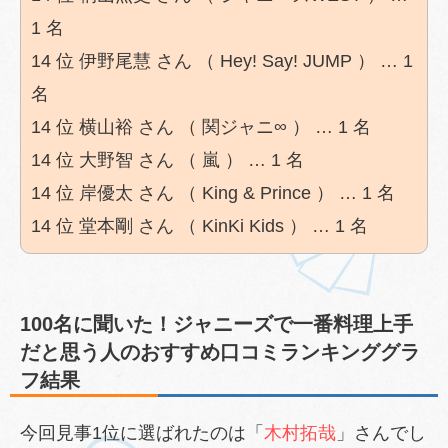
1 名
14 位 伊野尾慧 さん （ Hey! Say! JUMP ） … 1
名
14 位 横山裕 さん （ 関ジャニ∞ ） … 1 名
14 位 大野智 さん （ 嵐 ） … 1 名
14 位 岸優太 さん （ King & Prince ） … 1 名
14 位 堂本剛 さん （ KinKi Kids ） … 1 名
100名に聞いた！ジャニーズで一番料理上手
だと思う人のおすすめ口コミランキンググラ
フ結果
今回見事1位に選ばれたのは「
木村拓哉
」さんでし