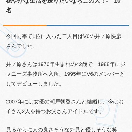
穏やかな生活を送りたいならこの人！- 10
名
今回同率で1位に入った二人目はV6の井ノ原快彦
さんでした。
井ノ原さんは1976年生まれの42歳で、1988年にジ
ャニーズ事務所へ入所、1995年にV6のメンバーと
してデビューしました。
2007年には女優の瀬戸朝香さんと結婚し、今はお
子さん2人を持つお父さんアイドルです。
見るからに人の良さそうな外見と優しそうな笑