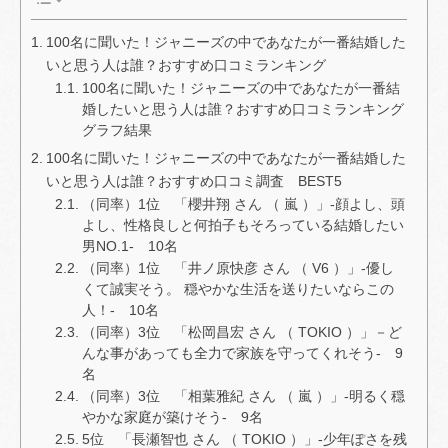
100名に聞いた！ジャニーズの中であなたが一番結婚した
いと思う人は誰？おすすめ口コミランキング
100名に聞いた！ジャニーズの中であなたが一番結
婚したいと思う人は誰？おすすめ口コミランキング
グラフ結果
100名に聞いた！ジャニーズの中であなたが一番結婚した
いと思う人は誰？おすすめ口コミ調査 BEST5
（同率）1位 「櫻井翔 さん （ 嵐 ）」-顔よし、頭
よし、性格良しと何拍子もそろっている結婚したい
男NO.1- 10名
（同率）1位 「井ノ原快彦 さん （ V6 ）」-優し
くて誠実そう。 穏やかな生活を送りたいならこの
人！- 10名
（同率）3位 「松岡昌宏 さん （ TOKIO ）」－ど
んな事があっても全力で家族を守ってくれそう- 9
名
（同率）3位 「相葉雅紀 さん （ 嵐 ）」-明るく穏
やかな家庭が築けそう- 9名
5位 「長瀬智也 さん （ TOKIO ）」-少年ぽさを残