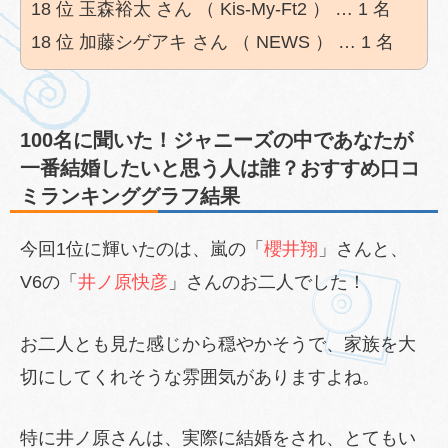
18 位 玉森裕太 さん （ Kis-My-Ft2 ） … 1 名
18 位 加藤シゲアキ さん （ NEWS ） … 1 名
100名に聞いた！ジャニーズの中であなたが
一番結婚したいと思う人は誰？おすすめ口コ
ミランキンググラフ結果
今回1位に輝いたのは、嵐の「
櫻井翔
」さんと、
V6の「
井ノ原快彦
」さんのお二人でした！
お二人とも見た感じから穏やかそうで、家族を大
切にしてくれそうな雰囲気がありますよね。
特に井ノ原さんは、実際に結婚をされ、とてもい