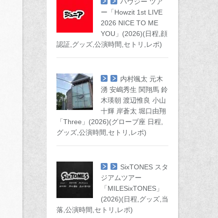
ハウジー ツア
ー「Howzit 1st LIVE
2026 NICE TO ME
YOU」(2026)(日程,顔
認証,グッズ,公演時間,セトリ,レポ)
内村颯太 元木
湧 安嶋秀生 関翔馬 鈴
木瑛朝 渡辺惟良 小山
十輝 岸蒼太 堀口由翔
「Three」(2026)(グローブ座 日程,
グッズ,公演時間,セトリ,レポ)
SixTONES スタ
ジアムツアー
「MILESixTONES」
(2026)(日程,グッズ,当
落,公演時間,セトリ,レポ)