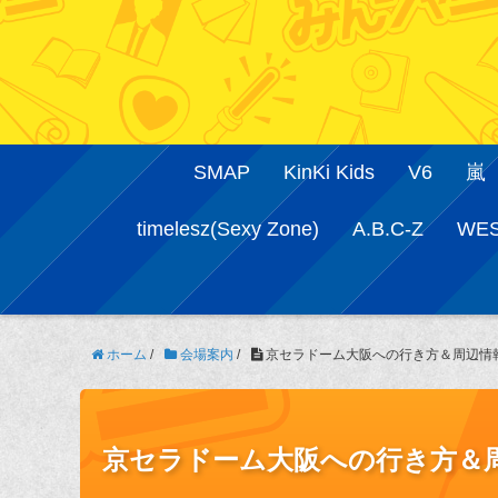
SMAP
KinKi Kids
V6
嵐
timelesz(Sexy Zone)
A.B.C-Z
WE
ホーム
/
会場案内
/
京セラドーム大阪への行き方＆周辺情
京セラドーム大阪への行き方＆