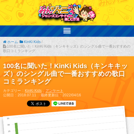
ホーム
/
KinKi Kids
/
100名に聞いた！KinKi Kids（キンキキッズ）のシングル曲で一番おすすめの
歌口コミランキング
100名に聞いた！KinKi Kids（キンキキッ
ズ）のシングル曲で一番おすすめの歌口
コミランキング
カテゴリー
KinKi Kids
アンケート
公開日
2018.07.11
最終更新日
2022/04/16