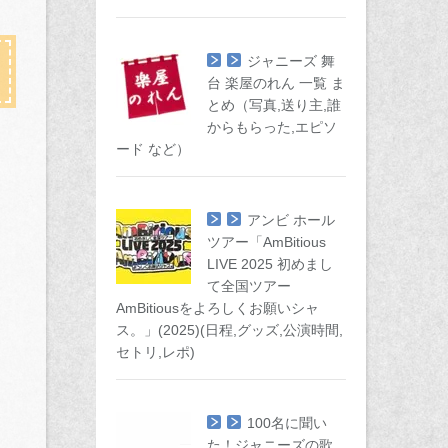
ジャニーズ 舞
台 楽屋のれん 一覧 ま
とめ（写真,送り主,誰
からもらった,エピソ
ード など）
アンビ ホール
ツアー「AmBitious
LIVE 2025 初めまし
て全国ツアー
AmBitiousをよろしくお願いシャ
ス。」(2025)(日程,グッズ,公演時間,
セトリ,レポ)
100名に聞い
た！ジャニーズの歌