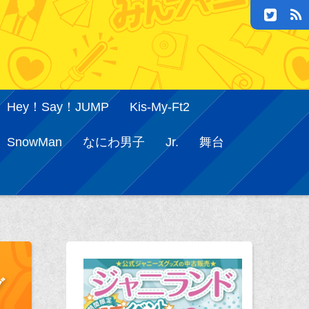
Hey！Say！JUMP
Kis-My-Ft2
SnowMan
なにわ男子
Jr.
舞台
グ