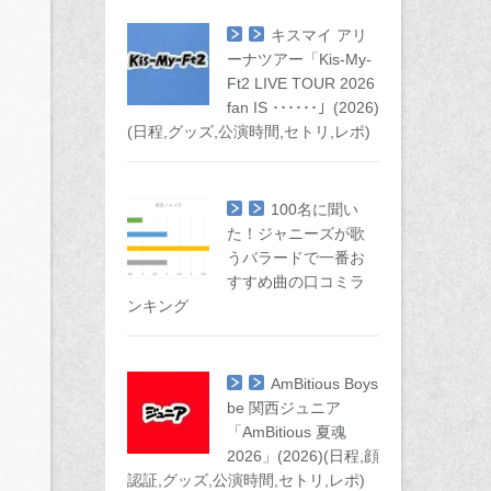
キスマイ アリ
ーナツアー「Kis-My-
Ft2 LIVE TOUR 2026
fan IS ･･････」(2026)
(日程,グッズ,公演時間,セトリ,レポ)
100名に聞い
た！ジャニーズが歌
うバラードで一番お
すすめ曲の口コミラ
ンキング
AmBitious Boys
be 関西ジュニア
「AmBitious 夏魂
2026」(2026)(日程,顔
認証,グッズ,公演時間,セトリ,レポ)