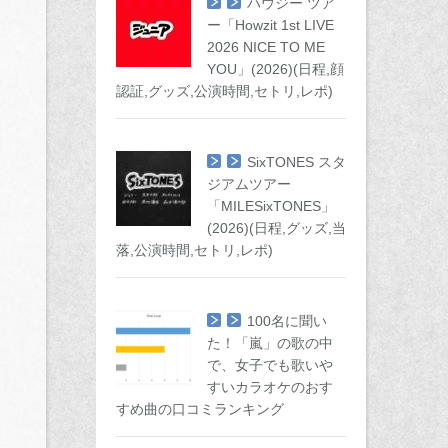
ハウジー ツア
ー「Howzit 1st LIVE
2026 NICE TO ME
YOU」(2026)(日程,顔
認証,グッズ,公演時間,セトリ,レポ)
SixTONES スタ
ジアムツアー
「MILESixTONES」
(2026)(日程,グッズ,当
落,公演時間,セトリ,レポ)
100名に聞い
た！「嵐」の歌の中
で、女子でも歌いや
すいカラオケのおす
すめ曲の口コミランキング