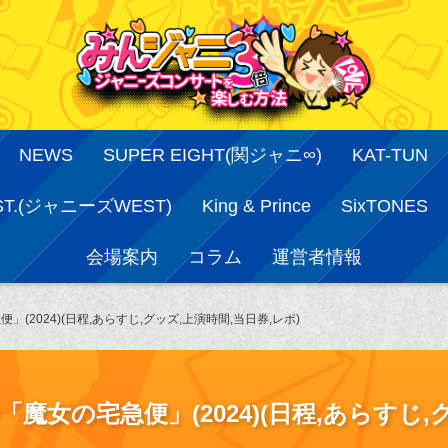
NEWS
SUPER EIGHT(関ジャニ∞)
KAT-TUN
ST.(ジャニーズWEST)
King & Prince
SixTONES
会場案内
コラム
運営者情報
(2024)(日程,あらすじ,グッズ,上演時間,当日券,レポ)
魔女の宅急便」(2024)(日程,あらすじ,