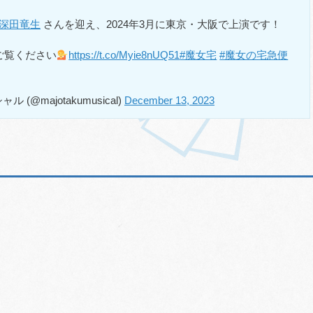
#深田竜生
さんを迎え、2024年3月に東京・大阪で上演です！
ご覧ください
https://t.co/Myie8nUQ51
#魔女宅
#魔女の宅急便
majotakumusical)
December 13, 2023