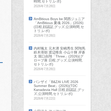
時間,セトリ,レポ)
2026年7月28日
AmBitious Boys be 関西ジュニア
「AmBitious 夏魂 2026」(2026)
(日程,顔認証,グッズ,公演時間,セ
トリ,レポ)
2026年7月28日
内村颯太 元木湧 安嶋秀生 関翔馬
鈴木瑛朝 渡辺惟良 小山十輝 岸蒼
太 堀口由翔「Three」(2026)(グ
ローブ座 日程,グッズ,公演時間,
セトリ,レポ)
2026年7月28日
バンザイ「B&ZAI LIVE 2026
Summer Beat」(2026)(TDC
Kanadevia Hall 日程,顔認証,グッ
ズ,公演時間,セトリ,レポ)
2026年7月22日