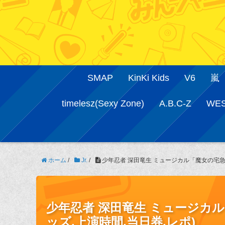
SMAP
KinKi Kids
V6
嵐
timelesz(Sexy Zone)
A.B.C-Z
WE
ホーム
/
Jr.
/
少年忍者 深田竜生 ミュージカル「魔女の宅急便」
少年忍者 深田竜生 ミュージカル「
ッズ,上演時間,当日券,レポ)